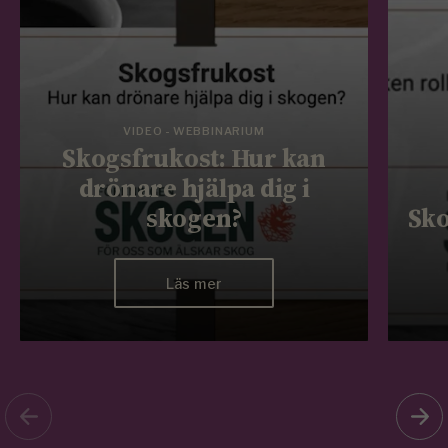
VIDEO - WEBBINARIUM
Skogsfrukost: Hur kan
drönare hjälpa dig i
skogen?
Sko
Läs mer