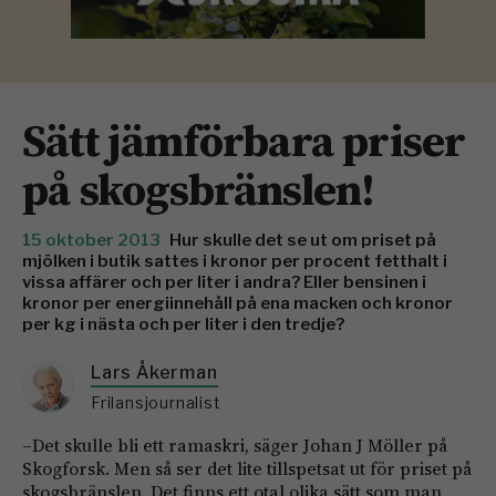
Sätt jämförbara priser
på skogsbränslen!
15 oktober 2013
Hur skulle det se ut om priset på
mjölken i butik sattes i kronor per procent fetthalt i
vissa affärer och per liter i andra? Eller bensinen i
kronor per energiinnehåll på ena macken och kronor
per kg i nästa och per liter i den tredje?
Lars Åkerman
Frilansjournalist
–Det skulle bli ett ramaskri, säger Johan J Möller på
Skogforsk. Men så ser det lite tillspetsat ut för priset på
skogsbränslen. Det finns ett otal olika sätt som man