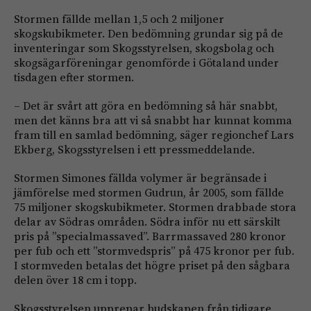
Stormen fällde mellan 1,5 och 2 miljoner
skogskubikmeter. Den bedömning grundar sig på de
inventeringar som Skogsstyrelsen, skogsbolag och
skogsägarföreningar genomförde i Götaland under
tisdagen efter stormen.
– Det är svårt att göra en bedömning så här snabbt,
men det känns bra att vi så snabbt har kunnat komma
fram till en samlad bedömning, säger regionchef Lars
Ekberg, Skogsstyrelsen i ett pressmeddelande.
Stormen Simones fällda volymer är begränsade i
jämförelse med stormen Gudrun, år 2005, som fällde
75 miljoner skogskubikmeter. Stormen drabbade stora
delar av Södras områden. Södra inför nu ett särskilt
pris på ”specialmassaved”. Barrmassaved 280 kronor
per fub och ett ”stormvedspris” på 475 kronor per fub.
I stormveden betalas det högre priset på den sågbara
delen över 18 cm i topp.
Skogsstyrelsen upprepar budskapen från tidigare