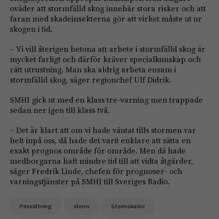
oväder att stormfälld skog innebär stora risker och att
faran med skadeinsekterna gör att virket måste ut ur
skogen i tid.
– Vi vill återigen betona att arbete i stormfälld skog är
mycket farligt och därför kräver specialkunskap och
rätt utrustning. Man ska aldrig arbeta ensam i
stormfälld skog, säger regionchef Ulf Didrik.
SMHI gick ut med en klass tre-varning men trappade
sedan ner igen till klass två.
– Det är klart att om vi hade väntat tills stormen var
helt inpå oss, då hade det varit enklare att sätta en
exakt prognos område för område. Men då hade
medborgarna haft mindre tid till att vidta åtgärder,
säger Fredrik Linde, chefen för prognoser- och
varningstjänster på SMHI till Sveriges Radio.
Prissättning
storm
Stormskador