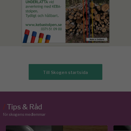
Till Skogen startsida
/
Tips & Råd
för skogens medlemmar