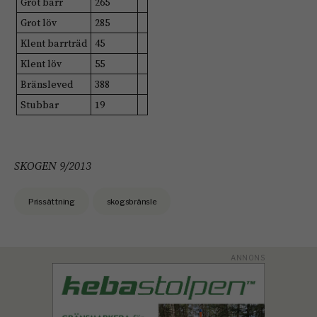
Grot barr
265
Grot löv
285
Klent barrträd
45
Klent löv
55
Bränsleved
388
Stubbar
19
SKOGEN 9/2013
Prissättning
skogsbränsle