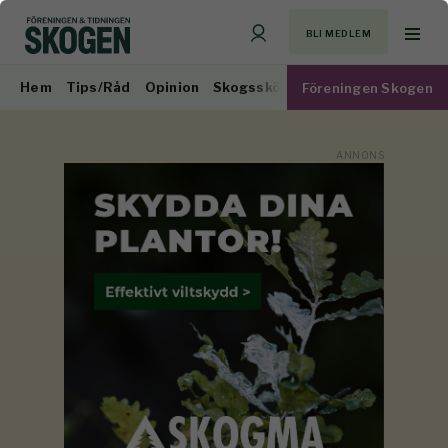
BLI MEDLEM
Hem
Tips/Råd
Opinion
Skogsskötsel
Virkesmarknad
Föreningen Skogen