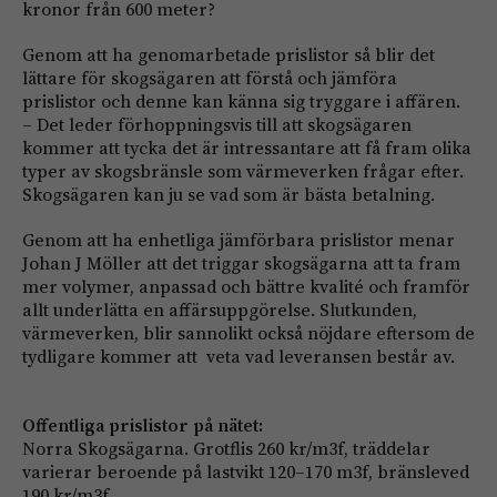
kronor från 600 meter?
Genom att ha genomarbetade prislistor så blir det
lättare för skogsägaren att förstå och jämföra
prislistor och denne kan känna sig tryggare i affären.
– Det leder förhoppningsvis till att skogsägaren
kommer att tycka det är intressantare att få fram olika
typer av skogsbränsle som värmeverken frågar efter.
Skogsägaren kan ju se vad som är bästa betalning.
Genom att ha enhetliga jämförbara prislistor menar
Johan J Möller att det triggar skogsägarna att ta fram
mer volymer, anpassad och bättre kvalité och framför
allt underlätta en affärsuppgörelse. Slutkunden,
värmeverken, blir sannolikt också nöjdare eftersom de
tydligare kommer att veta vad leveransen består av.
Offentliga prislistor på nätet:
Norra Skogsägarna. Grotflis 260 kr/m3f, träddelar
varierar beroende på lastvikt 120–170 m3f, bränsleved
190 kr/m3f