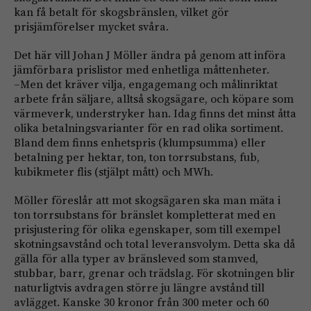
kan få betalt för skogsbränslen, vilket gör
prisjämförelser mycket svåra.
Det här vill Johan J Möller ändra på genom att införa
jämförbara prislistor med enhetliga måttenheter.
–Men det kräver vilja, engagemang och målinriktat
arbete från säljare, alltså skogsägare, och köpare som
värmeverk, understryker han. Idag finns det minst åtta
olika betalningsvarianter för en rad olika sortiment.
Bland dem finns enhetspris (klumpsumma) eller
betalning per hektar, ton, ton torrsubstans, fub,
kubikmeter flis (stjälpt mått) och MWh.
Möller föreslår att mot skogsägaren ska man mäta i
ton torrsubstans för bränslet kompletterat med en
prisjustering för olika egenskaper, som till exempel
skotningsavstånd och total leveransvolym. Detta ska då
gälla för alla typer av bränsleved som stamved,
stubbar, barr, grenar och trädslag. För skotningen blir
naturligtvis avdragen större ju längre avstånd till
avlägget. Kanske 30 kronor från 300 meter och 60