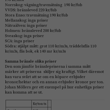
Norrskog: vägning/travmätning 190 kr/fub
VVDS: bränsleved 220 kr/fub
Stora Enso: travmätning 190 kr/fub
Mellanskog: inga priser
Nätraälven: inga priser
Holmen: bränsleved 200 kr/fub
Sveaskog: inga priser
SCA: inga priser
Södra: stjälpt mått: grot 110 kr/m3s, träddelsflis 110
kr/m3s, flis bok, ek 140 mr kr/m3s
Samma bränsle olika priser
Den som jämför bränslepriserna i samma mått
märker att priserna skiljer sig kraftigt. Vilket däremot
kan vara svårt att se om en köpare erbjuder
kronor/hektar och en annan erbjuder kronor per ton.
Johan Möllers ger ett exempel på hur enhetliga priser
kan komma att se ut.
Kr/ton ts