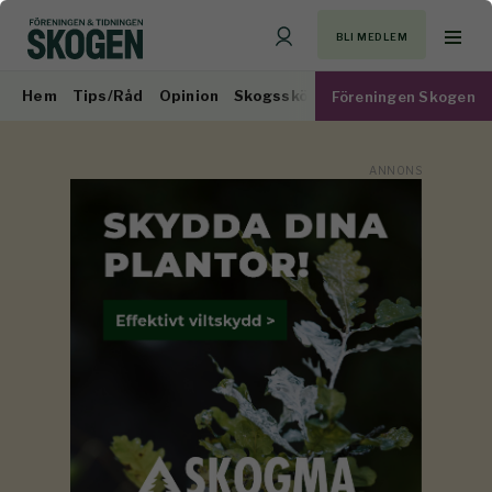
BLI MEDLEM
Hem
Tips/Råd
Opinion
Skogsskötsel
Virkesmarknad
Föreningen Skogen