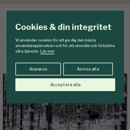
Älgar trivs i
Cookies & din integritet
contortaskog
Vi använder cookies för att ge dig den bästa
8 juni
Älgar i Junsele gör ingen skillnad mellan att
användarupplevelsen och för att utveckla och förbättra
vistas i ungskogar med contorta eller vanlig svensk
våra tjänster.
Läs mer
tall. Det visar en studie från SLU.
Anpassa
Avvisa alla
Acceptera alla