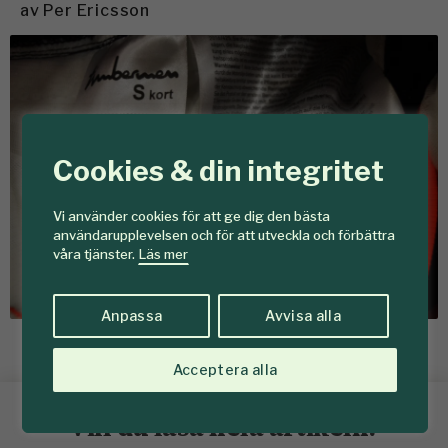
av
Per Ericsson
Cookies & din integritet
Vi använder cookies för att ge dig den bästa
användarupplevelsen och för att utveckla och förbättra
våra tjänster.
Läs mer
Anpassa
Avvisa alla
De invändiga etiketterna säger oftast mer än utvändig märkning. Foto:
Per Ericsson
Acceptera alla
Vill du läsa hela artikeln?