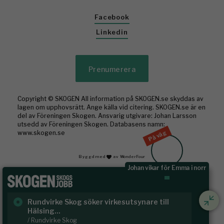
Facebook
Linkedin
Prenumerera
Copyright © SKOGEN All information på SKOGEN.se skyddas av
lagen om upphovsrätt. Ange källa vid citering. SKOGEN.se är en
del av Föreningen Skogen. Ansvarig utgivare: Johan Larsson
utsedd av Föreningen Skogen. Databasens namn:
www.skogen.se
På väg
Byggd med
av WonderFour
Johan vikar för Emma i norr
Rundvirke Skog söker virkesutsynare till
Sk
Hälsing...
/ S
/ Rundvirke Skog