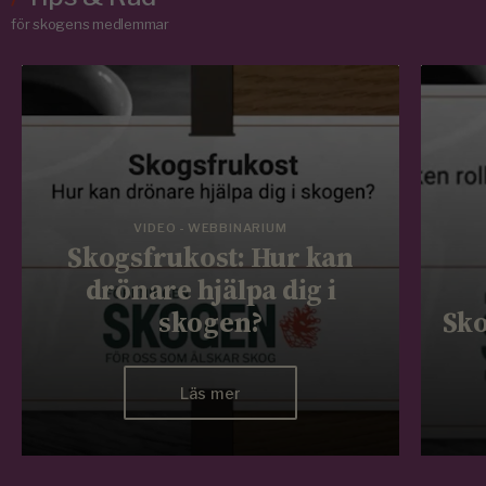
för skogens medlemmar
VIDEO - WEBBINARIUM
Skogsfrukost: Hur kan
drönare hjälpa dig i
skogen?
Sko
Läs mer