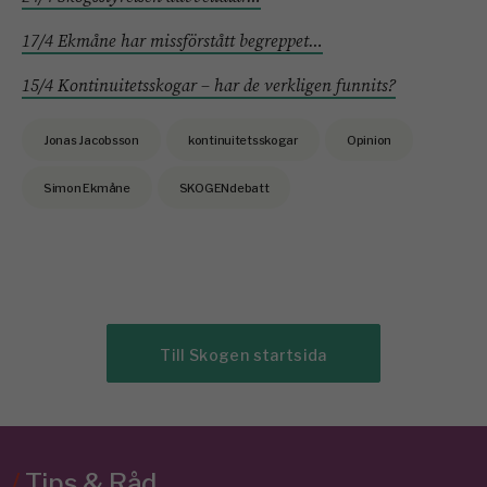
17/4 Ekmåne har missförstått begreppet…
15/4 Kontinuitetsskogar – har de verkligen funnits?
Jonas Jacobsson
kontinuitetsskogar
Opinion
Simon Ekmåne
SKOGENdebatt
Till Skogen startsida
/
Tips & Råd