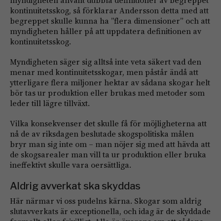
kontinuitetsskog, så förklarar Andersson detta med att
begreppet skulle kunna ha ”flera dimensioner” och att
myndigheten håller på att uppdatera definitionen av
kontinuitetsskog.
Myndigheten säger sig alltså inte veta säkert vad den
menar med kontinuitetsskogar, men påstår ändå att
ytterligare flera miljoner hektar av sådana skogar helt
bör tas ur produktion eller brukas med metoder som
leder till lägre tillväxt.
Vilka konsekvenser det skulle få för möjligheterna att
nå de av riksdagen beslutade skogspolitiska målen
bryr man sig inte om – man nöjer sig med att hävda att
de skogsarealer man vill ta ur produktion eller bruka
ineffektivt skulle vara oersättliga.
Aldrig avverkat ska skyddas
Här närmar vi oss pudelns kärna. Skogar som aldrig
slutavverkats är exceptionella, och idag är de skyddade