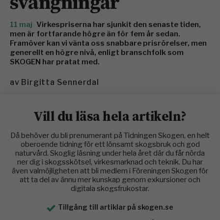
svängningar
11 maj
Virkespriserna har sjunkit den senaste tiden,
men är fortfarande högre än för fem år sedan.
Framöver kan vi vänta oss snabbare prisrörelser, men
generellt en högre nivå, enligt branschfolk som
SKOGEN har pratat med.
av
Birgitta Sennerdal
Vill du läsa hela artikeln?
Då behöver du bli prenumerant på Tidningen Skogen, en helt
oberoende tidning för ett lönsamt skogsbruk och god
naturvård. Skoglig läsning under hela året där du får nörda
ner dig i skogsskötsel, virkesmarknad och teknik. Du har
även valmöjligheten att bli medlem i Föreningen Skogen för
att ta del av ännu mer kunskap genom exkursioner och
digitala skogsfrukostar.
Tillgång till artiklar på skogen.se