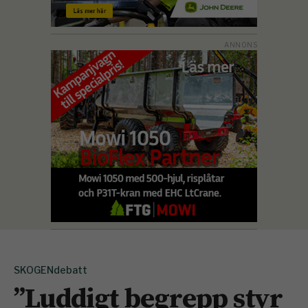
SKOGENdebatt
”Luddigt begrepp styr