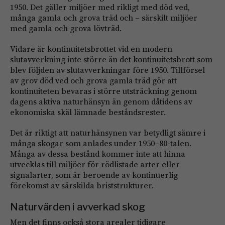
1950. Det gäller miljöer med rikligt med död ved,
många gamla och grova träd och – särskilt miljöer
med gamla och grova lövträd.
Vidare är kontinuitetsbrottet vid en modern
slutavverkning inte större än det kontinuitetsbrott som
blev följden av slutavverkningar före 1950. Tillförsel
av grov död ved och grova gamla träd gör att
kontinuiteten bevaras i större utsträckning genom
dagens aktiva naturhänsyn än genom dåtidens av
ekonomiska skäl lämnade beståndsrester.
Det är riktigt att naturhänsynen var betydligt sämre i
många skogar som anlades under 1950–80-talen.
Många av dessa bestånd kommer inte att hinna
utvecklas till miljöer för rödlistade arter eller
signalarter, som är beroende av kontinuerlig
förekomst av särskilda briststrukturer.
Naturvärden i avverkad skog
Men det finns också stora arealer tidigare