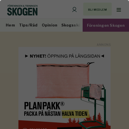
BLI MEDLEM
Hem
Tips/Råd
Opinion
Skogsskötsel
Virkesmarknad
Föreningen Skogen