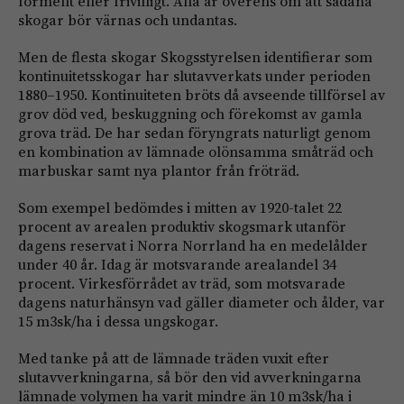
formellt eller frivilligt. Alla är överens om att sådana
skogar bör värnas och undantas.
Men de flesta skogar Skogsstyrelsen identifierar som
kontinuitetsskogar har slutavverkats under perioden
1880–1950. Kontinuiteten bröts då avseende tillförsel av
grov död ved, beskuggning och förekomst av gamla
grova träd. De har sedan föryngrats naturligt genom
en kombination av lämnade olönsamma småträd och
marbuskar samt nya plantor från fröträd.
Som exempel bedömdes i mitten av 1920-talet 22
procent av arealen produktiv skogsmark utanför
dagens reservat i Norra Norrland ha en medelålder
under 40 år. Idag är motsvarande arealandel 34
procent. Virkesförrådet av träd, som motsvarade
dagens naturhänsyn vad gäller diameter och ålder, var
15 m3sk/ha i dessa ungskogar.
Med tanke på att de lämnade träden vuxit efter
slutavverkningarna, så bör den vid avverkningarna
lämnade volymen ha varit mindre än 10 m3sk/ha i