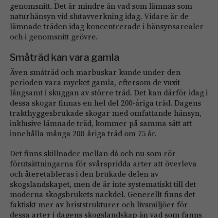
genomsnitt. Det är mindre än vad som lämnas som
naturhänsyn vid slutavverkning idag. Vidare är de
lämnade träden idag koncentrerade i hänsynsarealer
och i genomsnitt grövre.
Småträd kan vara gamla
Även småträd och marbuskar kunde under den
perioden vara mycket gamla, eftersom de vuxit
långsamt i skuggan av större träd. Det kan därför idag i
dessa skogar finnas en hel del 200-åriga träd. Dagens
trakthyggesbrukade skogar med omfattande hänsyn,
inklusive lämnade träd, kommer på samma sätt att
innehålla många 200-åriga träd om 75 år.
Det finns skillnader mellan då och nu som rör
förutsättningarna för svårspridda arter att överleva
och återetableras i den brukade delen av
skogslandskapet, men de är inte systematiskt till det
moderna skogsbrukets nackdel. Generellt finns det
faktiskt mer av briststrukturer och livsmiljöer för
dessa arter i dagens skogslandskap än vad som fanns