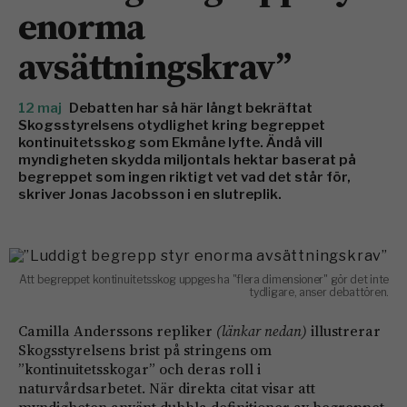
enorma
avsättningskrav”
12 maj
Debatten har så här långt bekräftat
Skogsstyrelsens otydlighet kring begreppet
kontinuitetsskog som Ekmåne lyfte. Ändå vill
myndigheten skydda miljontals hektar baserat på
begreppet som ingen riktigt vet vad det står för,
skriver Jonas Jacobsson i en slutreplik.
Att begreppet kontinuitetsskog uppges ha "flera dimensioner" gör det inte
tydligare, anser debattören.
Camilla Anderssons repliker
(länkar nedan)
illustrerar
Skogsstyrelsens brist på stringens om
”kontinuitetsskogar” och deras roll i
naturvårdsarbetet. När direkta citat visar att
myndigheten använt dubbla definitioner av begreppet