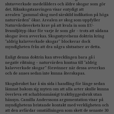
slutavverkade medelålders och äldre skogar som gör
det. Riksskogstaxeringen visar entydigt att
arealen ”gammal skog med särskild indikation på höga
naturvärden” ökar. Arealen av skog som uppfyller
Naturvårdsverkets krav på att kvala in som EU-
livsmiljötyp ökar för varje år som går – trots att sådana
skogar även avverkas. Skogsstyrelsens doktrin kring
”aldrig kalavverkade skogar” blockerar dock
myndigheten från att dra några slutsatser av detta.
Enligt denna doktrin kan utvecklingen bara gå i
negativ riktning – naturvärden knutna till ”aldrig
kalavverkade skogar” försvinner när dessa avverkas
och de anses sedan inte kunna återskapas.
Skogsbruket har å sin sida i handling för länge sedan
lämnat bakom sig myten om att alla arter skulle kunna
överleva ett schablonmässigt trakthyggesbruk utan
hänsyn. Camilla Anderssons argumentation visar på
myndighetens bristande kontakt med verkligheten och
att den avfärdar omställningen som skett de senaste 30