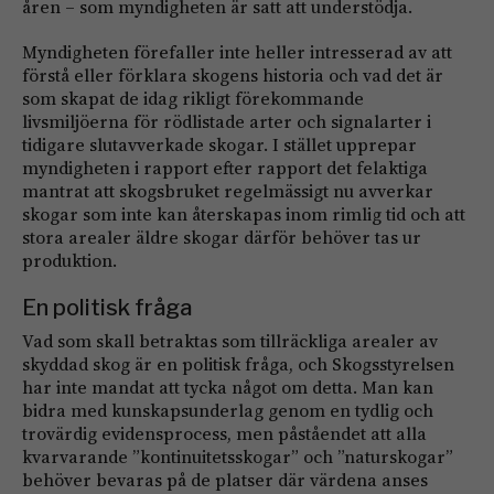
åren – som myndigheten är satt att understödja.
Myndigheten förefaller inte heller intresserad av att
förstå eller förklara skogens historia och vad det är
som skapat de idag rikligt förekommande
livsmiljöerna för rödlistade arter och signalarter i
tidigare slutavverkade skogar. I stället upprepar
myndigheten i rapport efter rapport det felaktiga
mantrat att skogsbruket regelmässigt nu avverkar
skogar som inte kan återskapas inom rimlig tid och att
stora arealer äldre skogar därför behöver tas ur
produktion.
En politisk fråga
Vad som skall betraktas som tillräckliga arealer av
skyddad skog är en politisk fråga, och Skogsstyrelsen
har inte mandat att tycka något om detta. Man kan
bidra med kunskapsunderlag genom en tydlig och
trovärdig evidensprocess, men påståendet att alla
kvarvarande ”kontinuitetsskogar” och ”naturskogar”
behöver bevaras på de platser där värdena anses