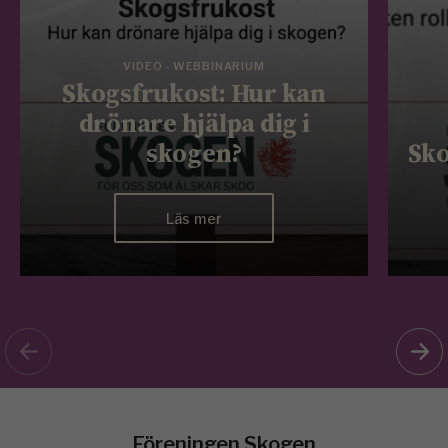
VIDEO - WEBBINARIUM
Skogsfrukost: Hur kan
drönare hjälpa dig i
skogen?
Sko
Läs mer
Föreningen Skogen