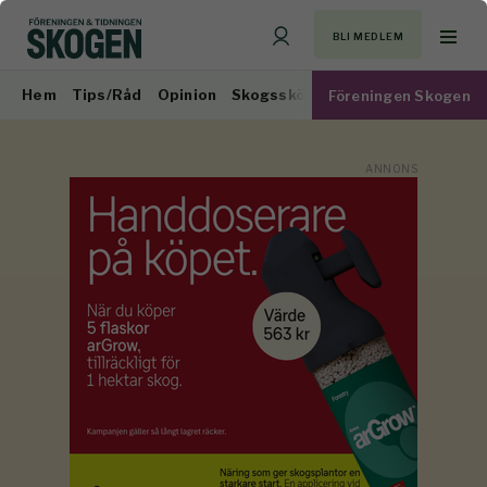
BLI MEDLEM
Hem
Tips/Råd
Opinion
Skogsskötsel
Virkesmarknad
Föreningen Skogen