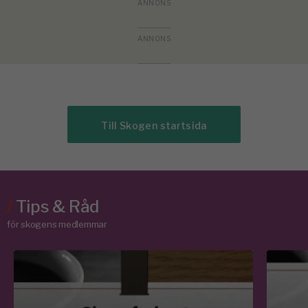
Till Skogen startsida
/
Tips & Råd
för skogens medlemmar