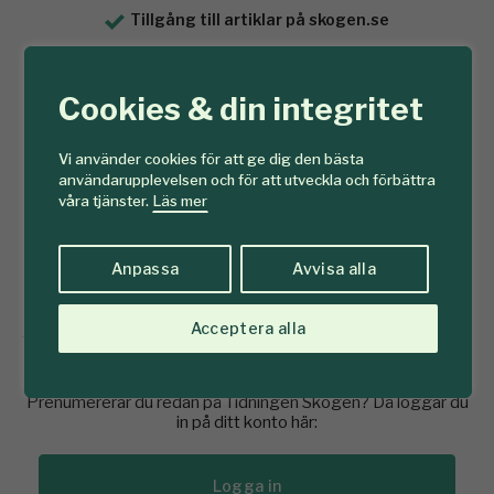
Tillgång till artiklar på skogen.se
Tidningen Skogen hem till brevlådan (11 nr)
E-tidning
Cookies & din integritet
Mediaarkiv
Vi använder cookies för att ge dig den bästa
användarupplevelsen och för att utveckla och förbättra
våra tjänster.
Läs mer
Se prenumererationserbjudanden här
Anpassa
Avvisa alla
Köp prenumeration här
Acceptera alla
Redan prenumerant?
Prenumererar du redan på Tidningen Skogen? Då loggar du
in på ditt konto här:
Logga in