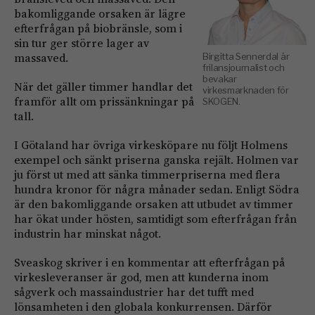
bakomliggande orsaken är lägre
efterfrågan på biobränsle, som i
sin tur ger större lager av
massaved.
Birgitta Sennerdal är
frilansjournalist och
bevakar
När det gäller timmer handlar det
virkesmarknaden för
framför allt om prissänkningar på
SKOGEN.
tall.
I Götaland har övriga virkesköpare nu följt Holmens
exempel och sänkt priserna ganska rejält. Holmen var
ju först ut med att sänka timmerpriserna med flera
hundra kronor för några månader sedan. Enligt Södra
är den bakomliggande orsaken att utbudet av timmer
har ökat under hösten, samtidigt som efterfrågan från
industrin har minskat något.
Sveaskog skriver i en kommentar att efterfrågan på
virkesleveranser är god, men att kunderna inom
sågverk och massaindustrier har det tufft med
lönsamheten i den globala konkurrensen. Därför