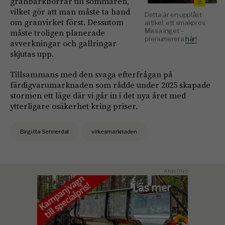
granbarkborrar till sommaren,
vilket gör att man måste ta hand
Detta är en upplåst
om granvirket först. Dessutom
artikel, ett smakprov.
Missa inget –
måste troligen planerade
prenumerera
här!
avverkningar och gallringar
skjutas upp.
Tillsammans med den svaga efterfrågan på
färdigvarumarknaden som rådde under 2025 skapade
stormen ett läge där vi går in i det nya året med
ytterligare osäkerhet kring priser.
Birgitta Sennerdal
virkesmarknaden