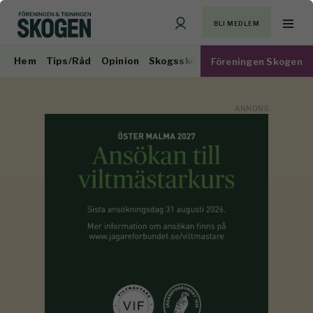
BLI MEDLEM
Hem
Tips/Råd
Opinion
Skogsskötsel
Virkesmarknad
Föreningen Skogen