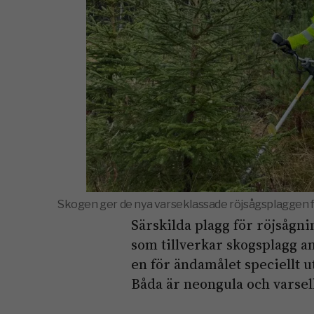
Skogen ger de nya varseklassade röjsågsplaggen 
Särskilda plagg för röjsågn
som tillverkar skogsplagg an
en för ändamålet speciellt 
Båda är neongula och varsel