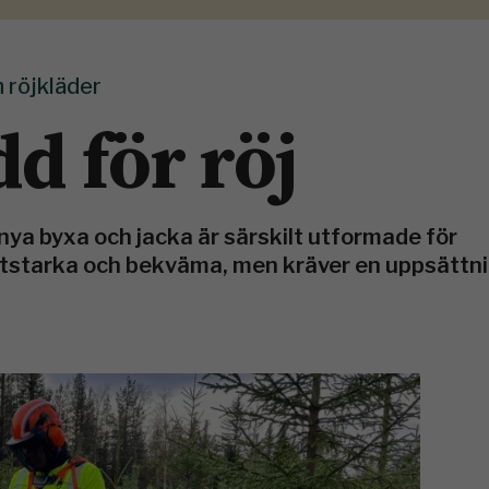
röjkläder
dd för röj
ya byxa och jacka är särskilt utformade för
litstarka och bekväma, men kräver en uppsätt