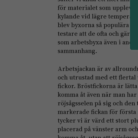
för materialet som upplevd
kylande vid lägre temperat
blev byxorna så populära ho
testare att de ofta och gärn
som arbetsbyxa även i andr
sammanhang.
Arbetsjackan är av allroun
och utrustad med ett flertal
fickor. Bröstfickorna är lätta
komma åt även när man har
röjsågsselen på sig och den 
markerade fickan för första
tycker vi är värd ett stort p
placerad på vänster arm och 
komma åt, utan att röjsågss