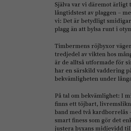
Själva var vi däremot ärligt t
långtidstest av plaggen – m
vi: Det är betydligt smidiga
plagg än att bylsa runt i ot
Timbermens röjbyxor väger en
tredjedel av vikten hos må
är de alltså utformade för si
har en särskild vaddering på
bekvämligheten under långa
På tal om bekvämlighet: I m
finns ett töjbart, livremslik
band med två kardborrelås 
smart finess som gör det enk
justera byxans midjevidd til