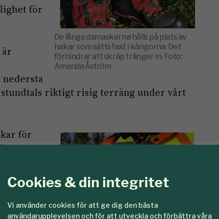
lighet för
De långa damaskerna hålls på plats av
hakar som sätts fast i kängorna. Det
 är
förhindrar att skräp tränger in. Foto:
.
Amanda Åström
 nedersta
 stundtals riktigt risig terräng under vårt
kar för
de att
k en chans
Cookies & din integritet
etyg
Vi använder cookies för att ge dig den bästa
stecken
användarupplevelsen och för att utveckla och förbättra våra