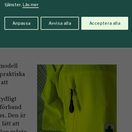
tjänster.
Läs mer
es som
urer. Ändå
s våra
Anpassa
Avvisa alla
Acceptera alla
Bröstfickorna är åtkomliga även när
a användes
röjsågsselen sitter på. Foto: Amanda
a
Åström
dmodell
 praktiska
 att
tydligt
 förband
lus. Den är
lätt att
elen måste