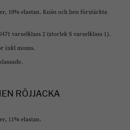
r, 10% elastan. Knän och ben förstärkta
71 varselklass 2 (storlek S varselklass 1).
or inkl moms.
klassade.
MEN RÖJJACKA
r, 11% elastan.