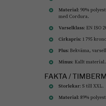
Material:
90% polyeste
med Cordura.
Varselklass:
EN ISO 204
Cirkapris:
1 795 kron
Plus:
Bekväma, varsel
Minus:
Kallt material.
FAKTA / TIMBER
Storlekar:
S till XXL.
Material:
89% polyeste