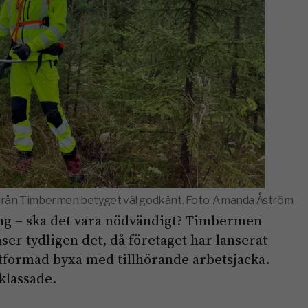
från Timbermen betyget väl godkänt. Foto: Amanda Åström
ing – ska det vara nödvändigt? Timbermen
ser tydligen det, då företaget har lanserat
utformad byxa med tillhörande arbetsjacka.
klassade.