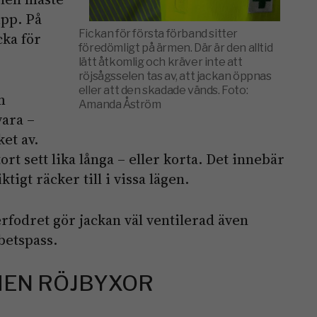
upp. På
Fickan för första förband sitter
cka för
föredömligt på ärmen. Där är den alltid
lätt åtkomlig och kräver inte att
röjsågsselen tas av, att jackan öppnas
eller att den skadade vänds. Foto:
m
Amanda Åström
vara –
et av.
rt sett lika långa – eller korta. Det innebär
ktigt räcker till i vissa lägen.
rfodret gör jackan väl ventilerad även
betspass.
MEN RÖJBYXOR