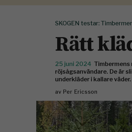
SKOGEN testar: Timbermen 
Rätt klä
25 juni 2024
Timbermens n
röjsågsanvändare. De är s
underkläder i kallare väder.
av
Per Ericsson