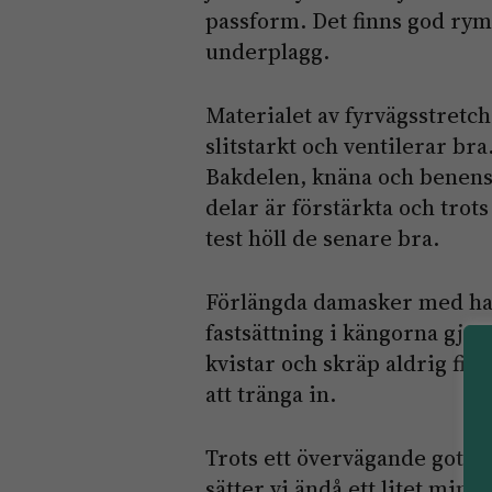
passform. Det finns god rym
underplagg.
Materialet av fyrvägsstretch
slitstarkt och ventilerar bra
Bakdelen, knäna och benens
delar är förstärkta och trots
test höll de senare bra.
Förlängda damasker med ha
fastsättning i kängorna gjor
kvistar och skräp aldrig fic
att tränga in.
Trots ett övervägande gott b
sätter vi ändå ett litet minu