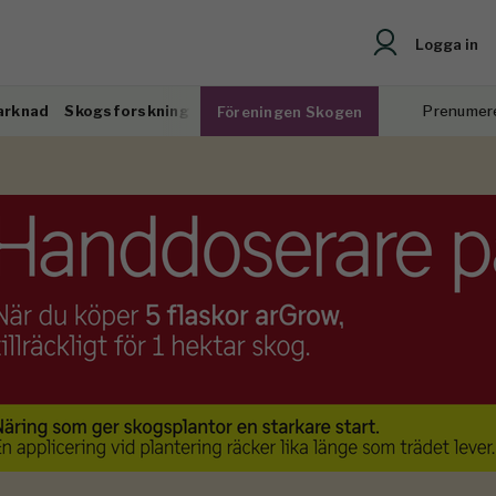
Logga in
arknad
Skogsforskning
Prenumer
Föreningen Skogen