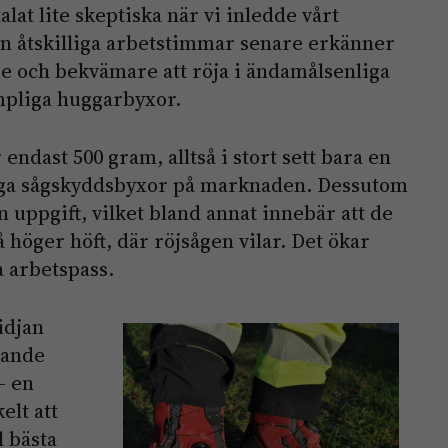
alat lite skeptiska när vi inledde vårt
en åtskilliga arbetstimmar senare erkänner
re och bekvämare att röja i ändamålsenliga
ympliga huggarbyxor.
dast 500 gram, alltså i stort sett bara en
nga sågskyddsbyxor på marknaden. Dessutom
n uppgift, vilket bland annat innebär att de
 höger höft, där röjsågen vilar. Det ökar
 arbetspass.
idjan
nande
– en
elt att
l bästa