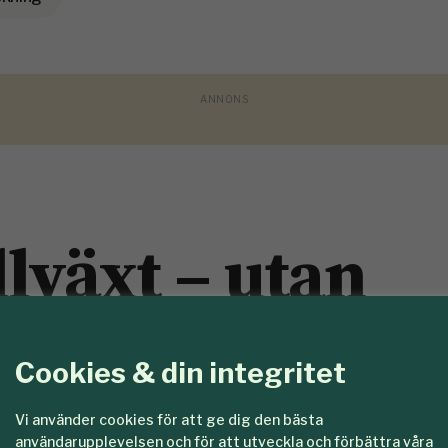
llväxt – utan
rist
Cookies & din integritet
 20 procents högre tillväxt, men orsakade inte
Vi använder cookies för att ge dig den bästa
r en forskningsstudie.
användarupplevelsen och för att utveckla och förbättra våra