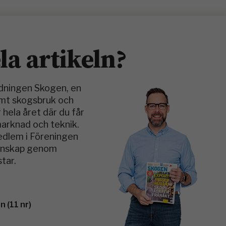
ela artikeln?
idningen Skogen, en
amt skogsbruk och
 hela året där du får
marknad och teknik.
medlem i Föreningen
kunskap genom
tar.
 (11 nr)