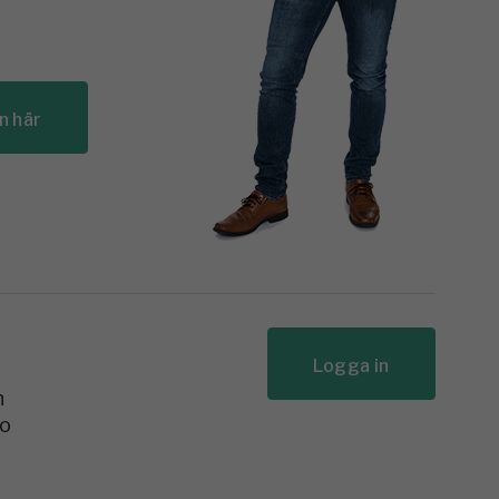
n här
Logga in
n
to