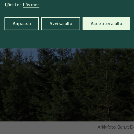
tjänster.
Läs mer
Anpassa
Avvisa alla
Acceptera alla
Arkivfoto: Bengt E