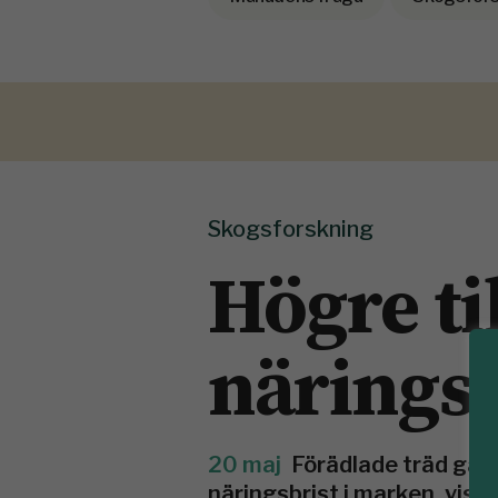
Skogsforskning
Högre ti
näringsb
20 maj
Förädlade träd gav
näringsbrist i marken, visa