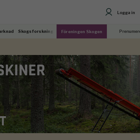
Logga in
arknad
Skogsforskning
Prenumer
Föreningen Skogen