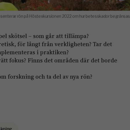
esenterar rön på Höstexkursionen 2022 om hur betesskador begränsas
el skötsel – som går att tillämpa?
etisk, för långt från verkligheten? Tar det
implementeras i praktiken?
ätt fokus? Finns det områden där det borde
 om forskning och ta del av nya rön?
kning