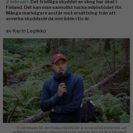
2 februari
Det frivilliga skyddet av skog har ökat i
Finland. Det kan man sannolikt tacka miljöstödet för.
Många markägare avstår mot ersättning från att
avverka skyddsvärda områden i tio år.
av
Karin Lepikko
Ersättningen för det finska miljöstödet är baserad på snittpriser och
möjligen kan de höga virkespriserna de senaste åren ha ökat intresset,