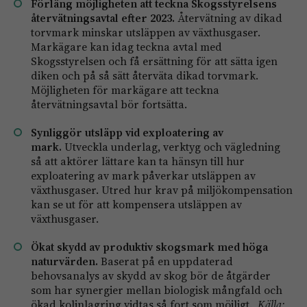
Förläng möjligheten att teckna Skogsstyrelsens
återvätningsavtal efter 2023.
Återvätning av dikad
torvmark minskar utsläppen av växthusgaser.
Markägare kan idag teckna avtal med
Skogsstyrelsen och få ersättning för att sätta igen
diken och på så sätt återväta dikad torvmark.
Möjligheten för markägare att teckna
återvätningsavtal bör fortsätta.
Synliggör utsläpp vid exploatering av
mark.
Utveckla underlag, verktyg och vägledning
så att aktörer lättare kan ta hänsyn till hur
exploatering av mark påverkar utsläppen av
växthusgaser. Utred hur krav på miljökompensation
kan se ut för att kompensera utsläppen av
växthusgaser.
Ökat skydd av produktiv skogsmark med höga
naturvärden.
Baserat på en uppdaterad
behovsanalys av skydd av skog bör de åtgärder
som har synergier mellan biologisk mångfald och
ökad kolinlagring vidtas så fort som möjligt.
Källa: