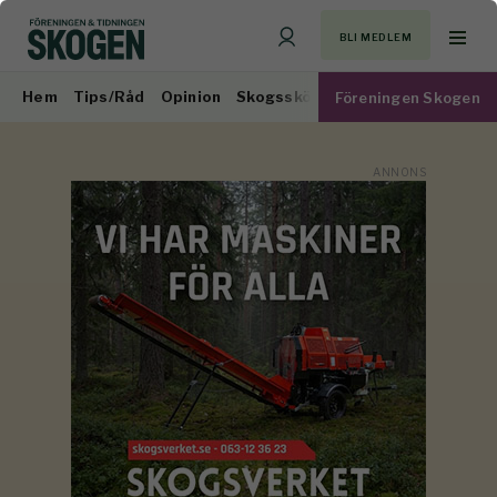
BLI MEDLEM
Hem
Tips/Råd
Opinion
Skogsskötsel
Virkesmarknad
Föreningen Skogen