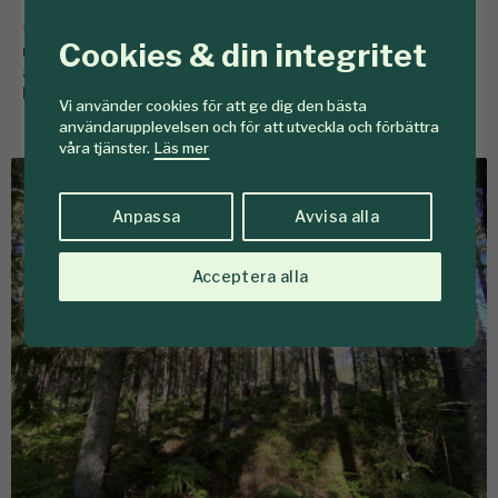
9 april
Fastighetsägare ska få fullgod kompensation
Cookies & din integritet
när pågående markanvändning begränsas till följd av
artskydd. Detta enligt en proposition som regeringen
lämnat till riksdagen.
Vi använder cookies för att ge dig den bästa
användarupplevelsen och för att utveckla och förbättra
våra tjänster.
Läs mer
Anpassa
Avvisa alla
Acceptera alla