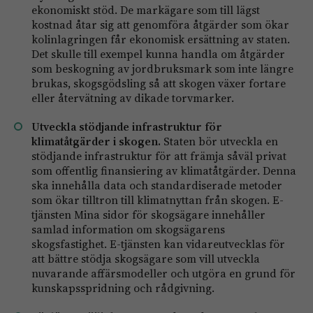
ekonomiskt stöd. De markägare som till lägst
kostnad åtar sig att genomföra åtgärder som ökar
kolinlagringen får ekonomisk ersättning av staten.
Det skulle till exempel kunna handla om åtgärder
som beskogning av jordbruksmark som inte längre
brukas, skogsgödsling så att skogen växer fortare
eller återvätning av dikade torvmarker.
Utveckla stödjande infrastruktur för
klimatåtgärder i skogen.
Staten bör utveckla en
stödjande infrastruktur för att främja såväl privat
som offentlig finansiering av klimatåtgärder. Denna
ska innehålla data och standardiserade metoder
som ökar tilltron till klimatnyttan från skogen. E-
tjänsten Mina sidor för skogsägare innehåller
samlad information om skogsägarens
skogsfastighet. E-tjänsten kan vidareutvecklas för
att bättre stödja skogsägare som vill utveckla
nuvarande affärsmodeller och utgöra en grund för
kunskapsspridning och rådgivning.