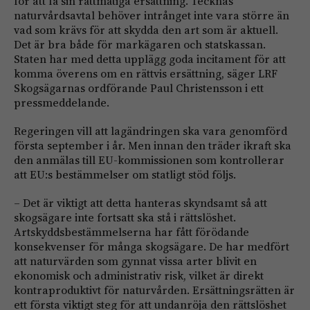
för att få sin rättmätiga ersättning. Tecknas
naturvårdsavtal behöver intrånget inte vara större än
vad som krävs för att skydda den art som är aktuell.
Det är bra både för markägaren och statskassan.
Staten har med detta upplägg goda incitament för att
komma överens om en rättvis ersättning, säger LRF
Skogsägarnas ordförande Paul Christensson i ett
pressmeddelande.
Regeringen vill att lagändringen ska vara genomförd
första september i år. Men innan den träder ikraft ska
den anmälas till EU-kommissionen som kontrollerar
att EU:s bestämmelser om statligt stöd följs.
– Det är viktigt att detta hanteras skyndsamt så att
skogsägare inte fortsatt ska stå i rättslöshet.
Artskyddsbestämmelserna har fått förödande
konsekvenser för många skogsägare. De har medfört
att naturvärden som gynnat vissa arter blivit en
ekonomisk och administrativ risk, vilket är direkt
kontraproduktivt för naturvården. Ersättningsrätten är
ett första viktigt steg för att undanröja den rättslöshet