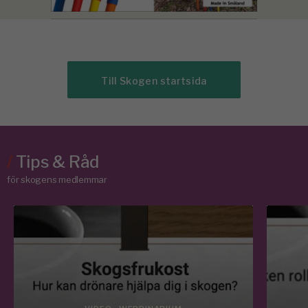
Till Skogen startsida
/
Tips & Råd
för skogens medlemmar