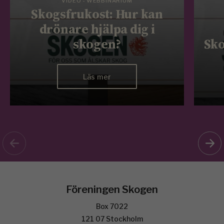
VIDEO - WEBBINARIUM
Skogsfrukost: Hur kan
drönare hjälpa dig i
skogen?
Sko
Läs mer
Föreningen Skogen
Box 7022
121 07 Stockholm