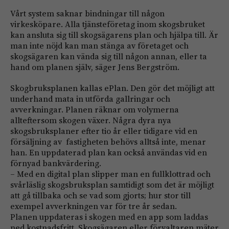
Vårt system saknar bindningar till någon
virkesköpare. Alla tjänsteföretag inom skogsbruket
kan ansluta sig till skogsägarens plan och hjälpa till. Är
man inte nöjd kan man stänga av företaget och
skogsägaren kan vända sig till någon annan, eller ta
hand om planen själv, säger Jens Bergström.
Skogbruksplanen kallas ePlan. Den gör det möjligt att
underhand mata in utförda gallringar och
avverkningar. Planen räknar om volymerna
allteftersom skogen växer. Några dyra nya
skogsbruksplaner efter tio år eller tidigare vid en
försäljning av fastigheten behövs alltså inte, menar
han. En uppdaterad plan kan också användas vid en
förnyad bankvärdering.
– Med en digital plan slipper man en fullklottrad och
svårläslig skogsbruksplan samtidigt som det är möjligt
att gå tillbaka och se vad som gjorts; hur stor till
exempel avverkningen var för tre år sedan.
Planen uppdateras i skogen med en app som laddas
ned kostnadsfritt. Skogsägaren eller förvaltaren mäter