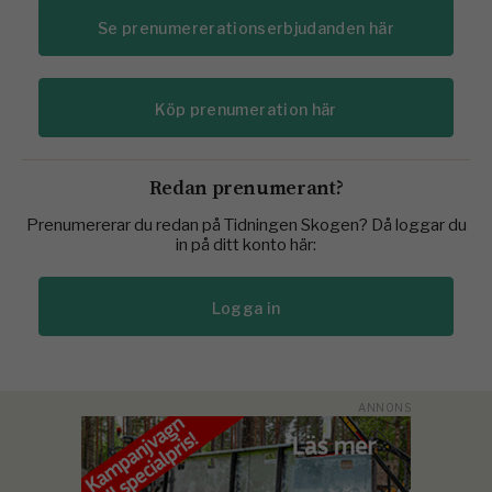
Se prenumererationserbjudanden här
Köp prenumeration här
Redan prenumerant?
Prenumererar du redan på Tidningen Skogen? Då loggar du
in på ditt konto här:
Logga in