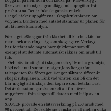
Logga in på hemsidan och klicka på ”Prisverktyg”.
Skriv sedan in några grundläggande uppgifter från
prislistorna. Det är faktiskt ganska enkelt.
I regel räcker uppgifterna i skogsbruksplanen om
volymen. Dividera med antalet stammar ur planen för
att få medelstamvolym.
Företaget eSkog går från klarhet till klarhet. Lite får
man dock anstränga sig som skogsägare. Verktyget
har fortfarande några barnsjukdomar som till
exempel att det inte automatiskt räknar om m3sk till
fub.
– Och bäst är att gå ut i skogen och själv mäta grundyta,
höjd och antal stammar, säger Jens Bergström,
talesperson för företaget. Det ger säkrare siffror än
skogsbruksplanen. Tänk vad vinsten kan bli om det
blir möjligt att urskilja den köpare som betalar bäst.
Det är dessutom ganska enkelt att föra över
uppgifterna från skogen till datorn med hjälp av en
app.
SKOGEN prövade en slutavverkning på 253 m3sk med
90 procent tall. Det skilde sig ganska rejält mellan olika