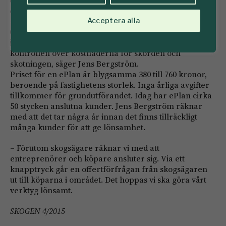
direkt och drivningskostnaderna kan man då lämna
därhän.
– Det vore naturligtvis det bästa. Västerås Stift med 55
Acceptera alla
000 hektar arbetar så. Problemet är att vissa köpare
inte accepterar skördarmätt. De förlorar ju då
kontrollen över kostnaderna för skörden och
skotningen, säger Jens Bergström.
Priset för en ePlan är blygsamma 380 till 760 kronor,
beroende på fastighetens storlek. Inga årliga avgifter
tillkommer för grundutförandet. Idag har ePlan cirka
50 stycken anslutna kunder. Jens Bergström räknar
med att det tar några år innan det finns tillräckligt
många kunder för att ge lönsamhet.
– Förutom skogsägare räknar vi med att
entreprenörer och köpare ansluter sig. Via ett
knapptryck går en offertförfrågan från skogsägaren
ut till köparna i området. Det hoppas vi ska göra vårt
verktyg lönsamt.
SKOGEN 4/2015