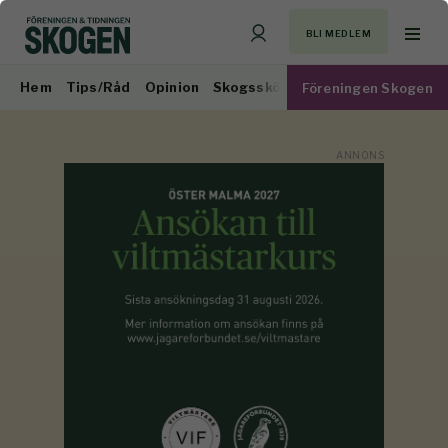
BLI MEDLEM
Hem
Tips/Råd
Opinion
Skogsskötsel
Virkesmarknad
Föreningen Skogen