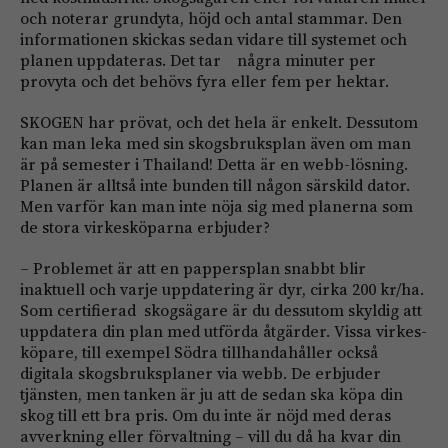
och noterar grundyta, höjd och antal stammar. Den
informationen skickas sedan vidare till systemet och
planen uppdateras. Det tar några minuter per
provyta och det behövs fyra eller fem per hektar.
SKOGEN har prövat, och det hela är enkelt. Dessutom
kan man leka med sin skogsbruksplan även om man
är på semester i Thailand! Detta är en webb-lösning.
Planen är alltså inte bunden till någon särskild dator.
Men varför kan man inte nöja sig med planerna som
de stora virkesköparna erbjuder?
– Problemet är att en pappersplan snabbt blir
inaktuell och varje uppdatering är dyr, cirka 200 kr/ha.
Som certifierad skogsägare är du dessutom skyldig att
uppdatera din plan med utförda åtgärder. Vissa virkes-
köpare, till exempel Södra tillhandahåller också
digitala skogsbruksplaner via webb. De erbjuder
tjänsten, men tanken är ju att de sedan ska köpa din
skog till ett bra pris. Om du inte är nöjd med deras
avverkning eller förvaltning – vill du då ha kvar din