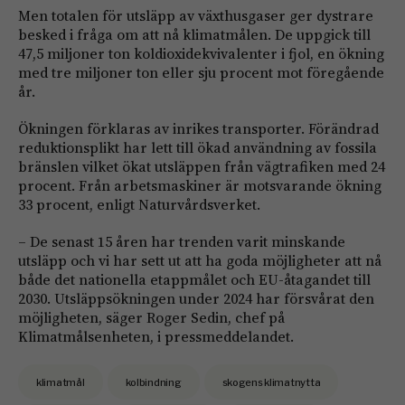
Men totalen för utsläpp av växthusgaser ger dystrare
besked i fråga om att nå klimatmålen. De uppgick till
47,5 miljoner ton koldioxidekvivalenter i fjol, en ökning
med tre miljoner ton eller sju procent mot föregående
år.
Ökningen förklaras av inrikes transporter. Förändrad
reduktionsplikt har lett till ökad användning av fossila
bränslen vilket ökat utsläppen från vägtrafiken med 24
procent. Från arbetsmaskiner är motsvarande ökning
33 procent, enligt Naturvårdsverket.
– De senast 15 åren har trenden varit minskande
utsläpp och vi har sett ut att ha goda möjligheter att nå
både det nationella etappmålet och EU-åtagandet till
2030. Utsläppsökningen under 2024 har försvårat den
möjligheten, säger Roger Sedin, chef på
Klimatmålsenheten, i pressmeddelandet.
klimatmål
kolbindning
skogens klimatnytta