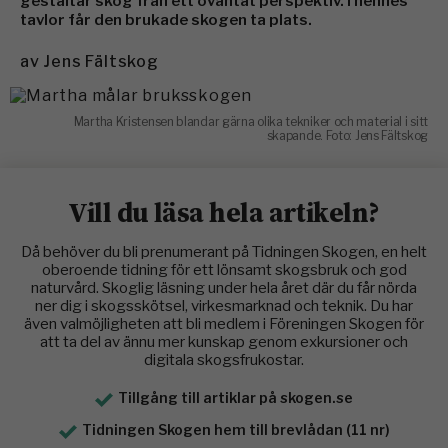
gestaltar skog från ett oväntat perspektiv. I hennes
tavlor får den brukade skogen ta plats.
av
Jens Fältskog
Martha Kristensen blandar gärna olika tekniker och material i sitt
skapande. Foto: Jens Fältskog
Vill du läsa hela artikeln?
Då behöver du bli prenumerant på Tidningen Skogen, en helt
oberoende tidning för ett lönsamt skogsbruk och god
naturvård. Skoglig läsning under hela året där du får nörda
ner dig i skogsskötsel, virkesmarknad och teknik. Du har
även valmöjligheten att bli medlem i Föreningen Skogen för
att ta del av ännu mer kunskap genom exkursioner och
digitala skogsfrukostar.
Tillgång till artiklar på skogen.se
Tidningen Skogen hem till brevlådan (11 nr)