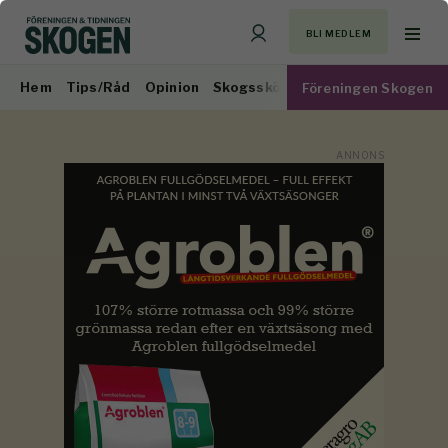
BLI MEDLEM
Hem
Tips/Råd
Opinion
Skogsskötsel
Virkesmarknad
Föreningen Skogen