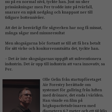
nu på en normal nivå, tyckte han. Just nu sker
prissänkningar men Per trodde inte på tvärfall,
snarare en mjuk nedgång och knappast ner till
tidigare bottennivåer.
Att det är besvärligt för sågverken har nog få missat,
många sågar med minusresultat
Men skogsägarna bör fortsatt se till att få bra betalt
för sitt virke och konkurrensutsätta det, tyckte han.
– Det är inte skogsägarnas uppgift att subventionera
industrin. Det är upp till industrin att vara innovativ, sa
Per.
Olle Gelin från startupföretaget
Air Forestry berättade om
systemet för gallring från luften
med drönare, det enda i världen.
Han visade en film på
högkapacitetsdrönaren med
diametern 6,2 meter och ett 60 kilo