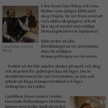
I den fanns Liza Ilskog och Lena
Richter som nyligen blivit med
skog i Pajala. De ser fram emot att
vara aktiva skogsägare, och att
lära sig så mycket som möjligt.
Motorsågskörkort är inplanerat.
Både tyckte att alla
föreläsningarna var intressanta
Lena Richter och Liza
men att möjligen
Illskog.
drönargallringen var favoriten.
– Positivt att det blir mindre skador på mark och skog
och att priset för gallringen kan bli lägre. Det är
särskilt intressant för oss i Norrbotten, sa Liza och
syftade på långa transportavstånd och lägre
virkespriser än i söder.
I publiken fanns Anders Lundin.
Han hade förkunskaper i kvällens
ämnen men tyckte ändå att en hel