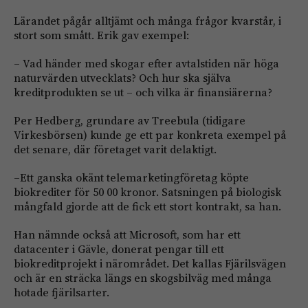
Lärandet pågår alltjämt och många frågor kvarstår, i
stort som smått. Erik gav exempel:
– Vad händer med skogar efter avtalstiden när höga
naturvärden utvecklats? Och hur ska själva
kreditprodukten se ut – och vilka är finansiärerna?
Per Hedberg, grundare av Treebula (tidigare
Virkesbörsen) kunde ge ett par konkreta exempel på
det senare, där företaget varit delaktigt.
–Ett ganska okänt telemarketingföretag köpte
biokrediter för 50 00 kronor. Satsningen på biologisk
mångfald gjorde att de fick ett stort kontrakt, sa han.
Han nämnde också att Microsoft, som har ett
datacenter i Gävle, donerat pengar till ett
biokreditprojekt i närområdet. Det kallas Fjärilsvägen
och är en sträcka längs en skogsbilväg med många
hotade fjärilsarter.