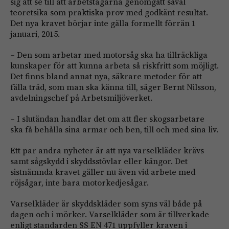
sig att se till att arbetstagarna genomgått såväl
teoretsika som praktiska prov med godkänt resultat.
Det nya kravet börjar inte gälla formellt förrän 1
januari, 2015.
– Den som arbetar med motorsåg ska ha tillräckliga
kunskaper för att kunna arbeta så riskfritt som möjligt.
Det finns bland annat nya, säkrare metoder för att
fälla träd, som man ska känna till, säger Bernt Nilsson,
avdelningschef på Arbetsmiljöverket.
– I slutändan handlar det om att fler skogsarbetare
ska få behålla sina armar och ben, till och med sina liv.
Ett par andra nyheter är att nya varselkläder krävs
samt sågskydd i skyddsstövlar eller kängor. Det
sistnämnda kravet gäller nu även vid arbete med
röjsågar, inte bara motorkedjesågar.
Varselkläder är skyddskläder som syns väl både på
dagen och i mörker. Varselkläder som är tillverkade
enligt standarden SS EN 471 uppfyller kraven i