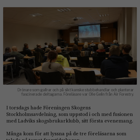
Drönare som gallrar och på sikt kanske stubbehandlar och planterar
fascinerade deltagarna. Föreläsare var Olle Gelin från Air Forestry.
I torsdags hade Föreningen Skogens
Stockholmsavdelning, som uppstod i och med fusionen
med Ladviks skogsbrukarklubb, sitt första evenemang.
Många kom för att lyssna på de tre föreläsarna som
talade på temat framtidsskogen.