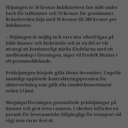
Höjningen är 50 kronor kubikmetern fast mått under
bark för talltimmer och 70 kronor för grantimmer.
Bränsleveden höjs med 30 kronor till 380 kronor per
kubikmeter.
–
Höjningen är möjlig tack vare stor efterfrågan på
både timmer och biobränsle och är en del av vår
strategi att kontinuerligt stärka fördelarna med ett
medlemskap i föreningen, säger vd Fredrik Munter i
ett pressmeddelande.
Prishöjningen började gälla första december. Ungefär
samtidigt upphörde kontrakteringspremien för
slutavverkning som gällt alla rundvirkessortiment
sedan 15 juni.
Skogsägarföreningen genomförde prishöjningar på
timmer och grot även i somras. I oktober infördes en
premie för leveransvirke (tillgängligt för transport vid
väg) som varar året ut.