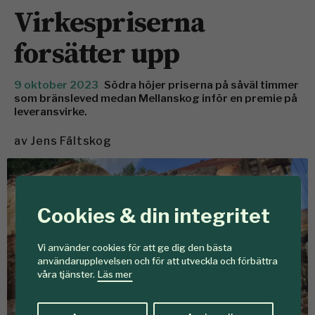
Virkespriserna
forsätter upp
9 oktober 2023
Södra höjer priserna på såväl timmer
som bränsleved medan Mellanskog inför en premie på
leveransvirke.
av
Jens Fältskog
Cookies & din integritet
Vi använder cookies för att ge dig den bästa
användarupplevelsen och för att utveckla och förbättra
våra tjänster.
Läs mer