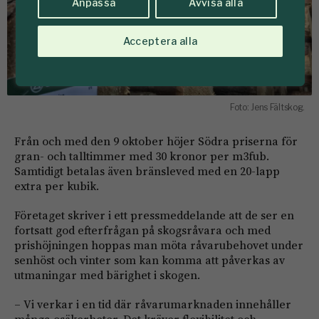
Anpassa
Avvisa alla
Acceptera alla
Foto: Jens Fältskog.
Från och med den 9 oktober höjer Södra priserna för
gran- och talltimmer med 30 kronor per m3fub.
Samtidigt betalas även bränsleved med en 20-lapp
extra per kubik.
Företaget skriver i ett pressmeddelande att de ser en
fortsatt god efterfrågan på skogsråvara och med
prishöjningen hoppas man möta råvarubehovet under
senhöst och vinter som kan komma att påverkas av
utmaningar med bärighet i skogen.
– Vi verkar i en tid där råvarumarknaden innehåller
många osäkerheter. Det kräver flexibilitet och