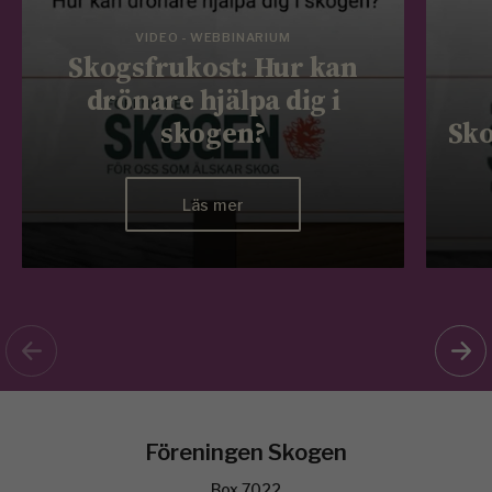
VIDEO - WEBBINARIUM
Skogsfrukost: Hur kan
drönare hjälpa dig i
skogen?
Sko
Läs mer
Föreningen Skogen
Box 7022