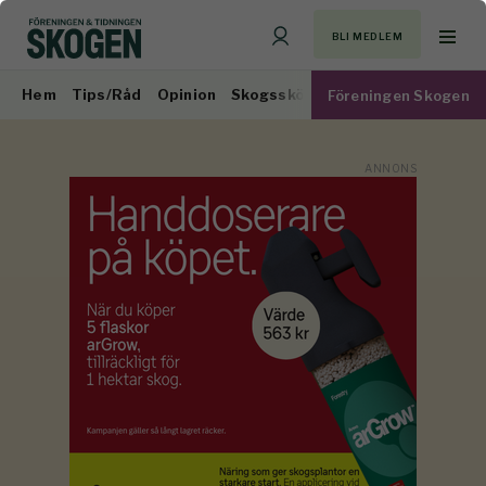
BLI MEDLEM
Hem
Tips/Råd
Opinion
Skogsskötsel
Virkesmarknad
Föreningen Skogen