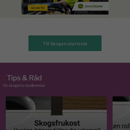
Till Skogen startsida
/
Tips & Råd
för skogens medlemmar