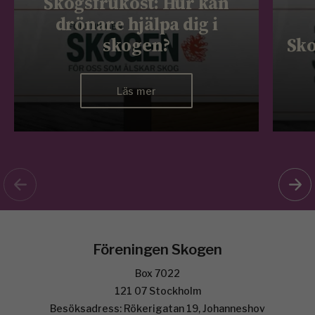
Skogsfrukost: Hur kan
drönare hjälpa dig i
skogen?
Sko
Läs mer
Föreningen Skogen
Box 7022
121 07 Stockholm
Besöksadress: Rökerigatan 19, Johanneshov