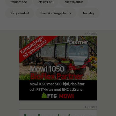
fröplantage
sibirisk lärk
skogsplantor
Skogsskötsel
Svenska Skogsplantor
trädslag