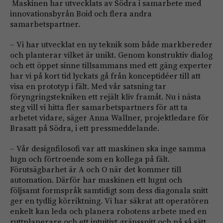
Maskinen har utvecklats av Södra i samarbete med
innovationsbyrån Boid och flera andra
samarbetspartner.
– Vi har utvecklat en ny teknik som både markbereder
och planterar vilket är unikt. Genom konstruktiv dialog
och ett öppet sinne tillsammans med ett gäng experter
har vi på kort tid lyckats gå från konceptidéer till att
visa en prototyp i fält. Med vår satsning tar
föryngringstekniken ett rejält kliv framåt. Nu i nästa
steg vill vi hitta fler samarbetspartners för att ta
arbetet vidare, säger Anna Wallner, projektledare för
Brasatt på Södra, i ett pressmeddelande.
– Vår designfilosofi var att maskinen ska inge samma
lugn och förtroende som en kollega på fält.
Förutsägbarhet är A och O när det kommer till
automation. Därför har maskinen ett lugnt och
följsamt formspråk samtidigt som dess diagonala snitt
ger en tydlig körriktning. Vi har säkrat att operatören
enkelt kan leda och planera robotens arbete med en
ruttplanerare och ett intuitivt gränssnitt och på så sätt