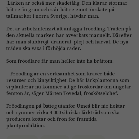
Lärken är också mer skadetålig. Den klarar stormar
bättre än gran och står bättre emot törskate på
tallmarker i norra Sverige, hävdar man.
Det är arbetsintensivt att anlägga fröodling. Träden på
den aktuella marken har avverkats manuellt. Därefter
har man stubbröjt, dränerat, plöjt och harvat. De nya
träden ska växa i förhöjda rader.
Som fröodlare får man heller inte ha bråttom.
– Fröodling är en verksamhet som kräver både
resurser och långsiktighet. De här lärkplantorna som
vi planterar nu kommer att ge fröskördar om ungefär
femton år, säger Mårten Tovedal, fröskötselchef.
Fröodlingen på Östteg utanför Umeå blir nio hektar
och rymmer cirka 4 000 sibriska lärkträd som ska
producera kottar och frön för framtida
plantproduktion.