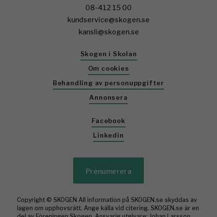
08-412 15 00
kundservice@skogen.se
kansli@skogen.se
Skogen i Skolan
Om cookies
Behandling av personuppgifter
Annonsera
Facebook
Linkedin
Prenumerera
Copyright © SKOGEN All information på SKOGEN.se skyddas av
lagen om upphovsrätt. Ange källa vid citering. SKOGEN.se är en
del av Föreningen Skogen. Ansvarig utgivare: Johan Larsson