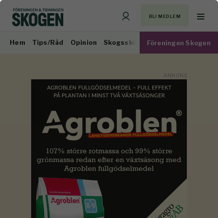
BLI MEDLEM
Hem
Tips/Råd
Opinion
Skogsskötsel
Virkesmarknad
Föreningen Skogen