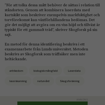
”För att tolka dessa mått behöver de sättas i relation till
ståndorten. Genom att kombinera laserdata med
kartskikt som beskriver exempelvis markfuktighet och
torvförekomst kan växtförhållandena bedömas. Det
gör det möjligt att avgöra om en viss höjd och tillväxt är
typiskt för ett gammalt träd”, skriver Skogforsk på sin
sajt.
En metod för denna identifiering beskrivs i ett
examensarbete från Lunds universitet. Metoden
beskrivs av Skogforsk som träffsäker men inte
heltäckande.
artrikedom
biologisk mångfald
Laserdata
laserskanning
naturvård
Skogsforskning