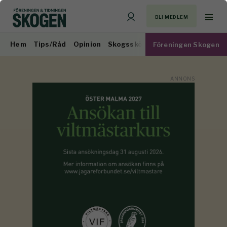
BLI MEDLEM
Hem
Tips/Råd
Opinion
Skogsskötsel
Virkesmarknad
Föreningen Skogen