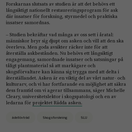
Forskarnas slutsats av studien är att det behövs ett
långsiktigt nationellt restaureringsprogram för ask
där insatser för forskning, styrmedel och praktiska
insatser samordnas.
‒ Studien bekräftar vad många av oss sett i åratal:
människor bryr sig djupt om asken och vill att den ska
överleva. Men goda avsikter räcker inte för att
återställa askbestånden. Nu behövs ett långsiktigt
engagemang, samordnade insatser och satsningar på
tåligt plantmaterial så att markägare och
skogsförvaltare kan känna sig trygga med att delta i
återställandet. Asken är en viktig del av vårt natur- och
kulturarv, och vi har fortfarande en möjlighet att säkra
dess framtid om vi agerar tillsammans, säger Michelle
Cleary, universitetslektor i skogspatologi och en av
ledarna för
projektet Rädda asken.
ädellövträd
Skogsforskning
SLU