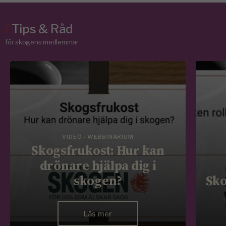
/
Tips & Råd
för skogens medlemmar
VIDEO - WEBBINARIUM
Skogsfrukost: Hur kan
drönare hjälpa dig i
skogen?
Sko
Läs mer