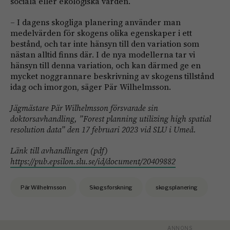
sociala eller ekologiska värden.
– I dagens skogliga planering använder man
medelvärden för skogens olika egenskaper i ett
bestånd, och tar inte hänsyn till den variation som
nästan alltid finns där. I de nya modellerna tar vi
hänsyn till denna variation, och kan därmed ge en
mycket noggrannare beskrivning av skogens tillstånd
idag och imorgon, säger Pär Wilhelmsson.
Jägmästare Pär Wilhelmsson försvarade sin
doktorsavhandling, ”Forest planning utilizing high spatial
resolution data” den 17 februari 2023 vid SLU i Umeå.
Länk till avhandlingen (pdf)
https://pub.epsilon.slu.se/id/document/20409882
Pär Wilhelmsson
Skogsforskning
skogsplanering