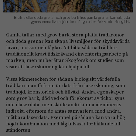
Brutna eller döda grenar och grov bark hos gamla granar kan erbjuda
gynnsamma livsmiljöer för många arter. Arkivfoto: Bengt Ek
Gamla tallar med grov bark, stora platta trädkronor
och döda grenar kan skapa livsmiljöer för skyddsvärda
lavar, mossor och fåglar. Att hitta sådana träd har
tradiitionellt krävt tidskrävand einventeringsarbete på
marken, men nu berättar Skogforsk om studier som
visar att laserskanning kan hjälpa till.
Vissa kännetecken för sådana biologiskt värdefulla
träd kan man få fram ur data från laserskaning, som
trädhöjd, kronstorlek och tillväxt. Andra egenskaper
som grov bark, död ved och förekomst av tickor syns
inte i laserdata, men skulle ändu kunna identifieras
indirekt, eftersom de antas samvariera med andra,
mätbara laserdata. Exempel på sådana kan vara hög
höjd i kombination med låg tillväxt i förhållande till
ståndorten.