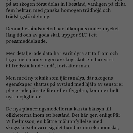
på att skogen först delas in i bestånd, vanligen på cirka
fem hektar, med ganska homogen trädhöjd och
trädslagsfördelning.
Denna beståndsmetod har tillämpats under mycket
lång tid och av goda skäl, uppger SLU i ett
pressmeddelande.
Mer detaljerade data har varit dyra att ta fram och
lagra och planeringen av skogsskötseln har varit
tillfredsställande ändå, fortsätter man.
Men med ny teknik som fjärranalys, där skogens
egenskaper skattas på avstånd med hjälp av sensorer
placerade på satelliter eller flygplan, kommer helt
nya möjligheter.
De nya planeringsmodellerna kan ta hänsyn till
olikheterna inom ett bestånd. Det här ger, enligt Pär
Wilhelmsson, en bättre måluppfyllelse med
skogsskötseln vare sig det handlar om ekonomiska,