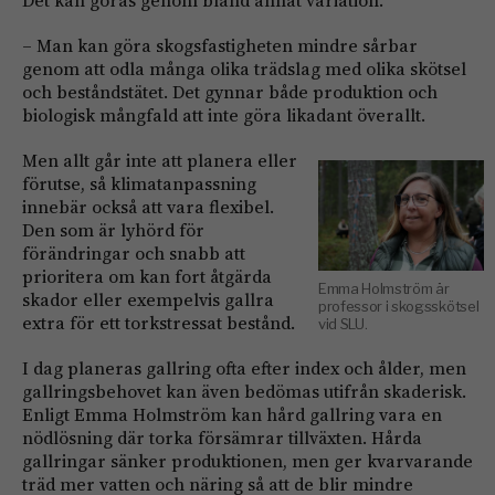
– Man kan göra skogsfastigheten mindre sårbar
genom att odla många olika trädslag med olika skötsel
och beståndstätet. Det gynnar både produktion och
biologisk mångfald att inte göra likadant överallt.
Men allt går inte att planera eller
förutse, så klimatanpassning
innebär också att vara flexibel.
Den som är lyhörd för
förändringar och snabb att
prioritera om kan fort åtgärda
Emma Holmström är
skador eller exempelvis gallra
professor i skogsskötsel
extra för ett torkstressat bestånd.
vid SLU.
I dag planeras gallring ofta efter index och ålder, men
gallringsbehovet kan även bedömas utifrån skaderisk.
Enligt Emma Holmström kan hård gallring vara en
nödlösning där torka försämrar tillväxten. Hårda
gallringar sänker produktionen, men ger kvarvarande
träd mer vatten och näring så att de blir mindre