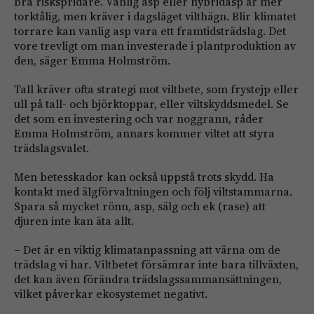
bra riskspridare. Vanlig asp eller hybridasp är mer
torktålig, men kräver i dagsläget vilthägn. Blir klimatet
torrare kan vanlig asp vara ett framtidsträdslag. Det
vore trevligt om man investerade i plantproduktion av
den, säger Emma Holmström.
Tall kräver ofta strategi mot viltbete, som frystejp eller
ull på tall- och björktoppar, eller viltskyddsmedel. Se
det som en investering och var noggrann, råder
Emma Holmström, annars kommer viltet att styra
trädslagsvalet.
Men betesskador kan också uppstå trots skydd. Ha
kontakt med älgförvaltningen och följ viltstammarna.
Spara så mycket rönn, asp, sälg och ek (rase) att
djuren inte kan äta allt.
– Det är en viktig klimatanpassning att värna om de
trädslag vi har. Viltbetet försämrar inte bara tillväxten,
det kan även förändra trädslagssammansättningen,
vilket påverkar ekosystemet negativt.