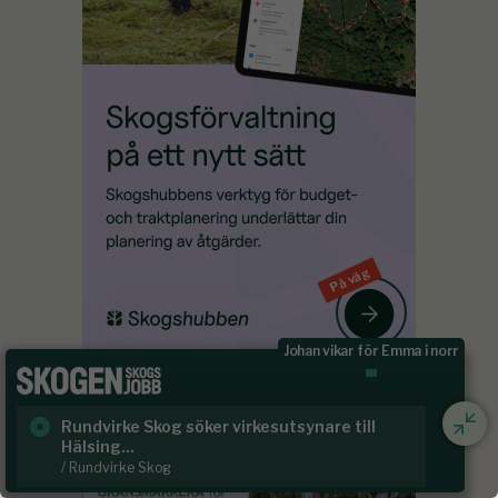
På väg
Johan vikar för Emma i norr
Rundvirke Skog söker virkesutsynare till
Sk
Hälsing...
/ S
/ Rundvirke Skog