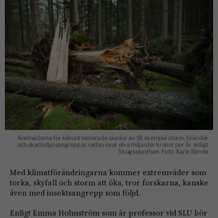
Kostnaderna för klimatrelaterade skador av till exempel storm, bränder
och skadedjursangrepp är redan över elva miljarder kronor per år, enligt
Skogsstyrelsen. Foto: Karin Bernle
Med klimatförändringarna kommer extremväder som
torka, skyfall och storm att öka, tror forskarna, kanske
även med insektsangrepp som följd.
Enligt Emma Holmström som är professor vid SLU bör