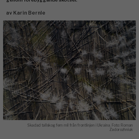
genom förebyggande skötsel.
av
Karin Bernle
Skadad tallskog fem mil från frontlinjen i Ukraina. Foto: Roman
Zadorozhniuk