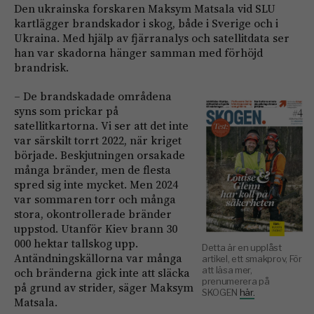
Den ukrainska forskaren Maksym Matsala vid SLU
kartlägger brandskador i skog, både i Sverige och i
Ukraina. Med hjälp av fjärranalys och satellitdata ser
han var skadorna hänger samman med förhöjd
brandrisk.
– De brandskadade områdena
syns som prickar på
satellitkartorna. Vi ser att det inte
var särskilt torrt 2022, när kriget
började. Beskjutningen orsakade
många bränder, men de flesta
spred sig inte mycket. Men 2024
var sommaren torr och många
stora, okontrollerade bränder
uppstod. Utanför Kiev brann 30
000 hektar tallskog upp.
Detta är en upplåst
Antändningskällorna var många
artikel, ett smakprov, För
att läsa mer,
och bränderna gick inte att släcka
prenumerera på
på grund av strider, säger Maksym
SKOGEN
här.
Matsala.