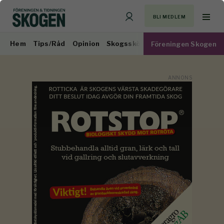
BLI MEDLEM
Hem
Tips/Råd
Opinion
Skogsskötsel
Virkesmarknad
Föreningen Skogen