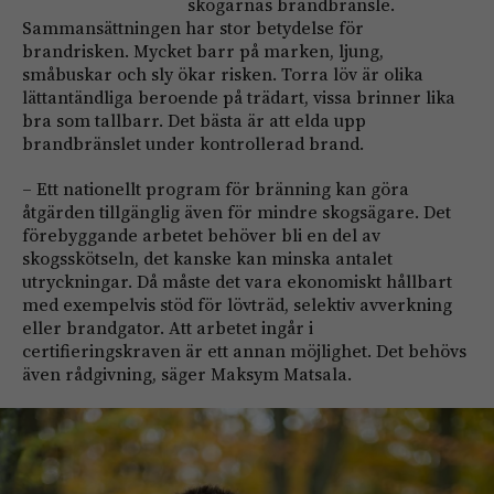
skogarnas brandbränsle.
Sammansättningen har stor betydelse för
brandrisken. Mycket barr på marken, ljung,
småbuskar och sly ökar risken. Torra löv är olika
lättantändliga beroende på trädart, vissa brinner lika
bra som tallbarr. Det bästa är att elda upp
brandbränslet under kontrollerad brand.
– Ett nationellt program för bränning kan göra
åtgärden tillgänglig även för mindre skogsägare. Det
förebyggande arbetet behöver bli en del av
skogsskötseln, det kanske kan minska antalet
utryckningar. Då måste det vara ekonomiskt hållbart
med exempelvis stöd för lövträd, selektiv avverkning
eller brandgator. Att arbetet ingår i
certifieringskraven är ett annan möjlighet. Det behövs
även rådgivning, säger Maksym Matsala.