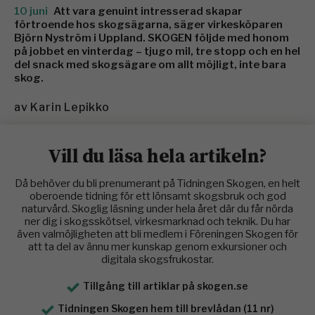
10 juni
Att vara genuint intresserad skapar
förtroende hos skogsägarna, säger virkesköparen
Björn Nyström i Uppland. SKOGEN följde med honom
på jobbet en vinterdag – tjugo mil, tre stopp och en hel
del snack med skogsägare om allt möjligt, inte bara
skog.
av
Karin Lepikko
Vill du läsa hela artikeln?
Då behöver du bli prenumerant på Tidningen Skogen, en helt
oberoende tidning för ett lönsamt skogsbruk och god
naturvård. Skoglig läsning under hela året där du får nörda
ner dig i skogsskötsel, virkesmarknad och teknik. Du har
även valmöjligheten att bli medlem i Föreningen Skogen för
att ta del av ännu mer kunskap genom exkursioner och
digitala skogsfrukostar.
Tillgång till artiklar på skogen.se
Tidningen Skogen hem till brevlådan (11 nr)