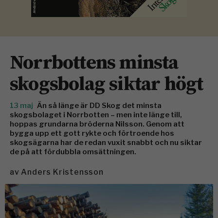
Norrbottens minsta
skogsbolag siktar högt
13 maj
Än så länge är DD Skog det minsta
skogsbolaget i Norrbotten – men inte länge till,
hoppas grundarna bröderna Nilsson. Genom att
bygga upp ett gott rykte och förtroende hos
skogsägarna har de redan vuxit snabbt och nu siktar
de på att fördubbla omsättningen.
av
Anders Kristensson