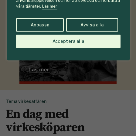
användarupplevelsen och för att utveckla och förbättra
våra tjänster.
Läs mer
Anpassa
Avvisa alla
Acceptera alla
Tema virkesaffären
En dag med
virkesköparen