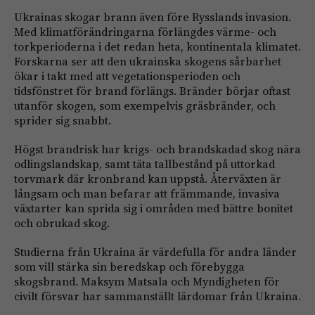
Ukrainas skogar brann även före Rysslands invasion.
Med klimatförändringarna förlängdes värme- och
torkperioderna i det redan heta, kontinentala klimatet.
Forskarna ser att den ukrainska skogens sårbarhet
ökar i takt med att vegetationsperioden och
tidsfönstret för brand förlängs. Bränder börjar oftast
utanför skogen, som exempelvis gräsbränder, och
sprider sig snabbt.
Högst brandrisk har krigs- och brandskadad skog nära
odlingslandskap, samt täta tallbestånd på uttorkad
torvmark där kronbrand kan uppstå. Återväxten är
långsam och man befarar att främmande, invasiva
växtarter kan sprida sig i områden med bättre bonitet
och obrukad skog.
Studierna från Ukraina är värdefulla för andra länder
som vill stärka sin beredskap och förebygga
skogsbrand. Maksym Matsala och Myndigheten för
civilt försvar har sammanställt lärdomar från Ukraina.