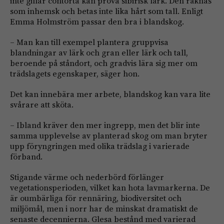
inte gillar contorta kan prova sibirisk lärk. Den räknas
som inhemsk och betas inte lika hårt som tall. Enligt
Emma Holmström passar den bra i blandskog.
– Man kan till exempel plantera gruppvisa
blandningar av lärk och gran eller lärk och tall,
beroende på ståndort, och gradvis lära sig mer om
trädslagets egenskaper, säger hon.
Det kan innebära mer arbete, blandskog kan vara lite
svårare att sköta.
– Ibland kräver den mer ingrepp, men det blir inte
samma upplevelse av planterad skog om man bryter
upp föryngringen med olika trädslag i varierade
förband.
Stigande värme och nederbörd förlänger
vegetationsperioden, vilket kan hota lavmarkerna. De
är oumbärliga för rennäring, biodiversitet och
miljömål, men i norr har de minskat dramatiskt de
senaste decennierna. Glesa bestånd med varierad