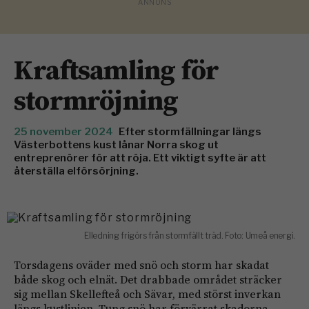
Kraftsamling för
stormröjning
25 november 2024
Efter stormfällningar längs
Västerbottens kust lånar Norra skog ut
entreprenörer för att röja. Ett viktigt syfte är att
återställa elförsörjning.
Elledning frigörs från stormfällt träd. Foto: Umeå energi.
Torsdagens oväder med snö och storm har skadat
både skog och elnät. Det drabbade området sträcker
sig mellan Skellefteå och Sävar, med störst inverkan
längs kustlinjen. Tung snö har förvärrat skadorna.