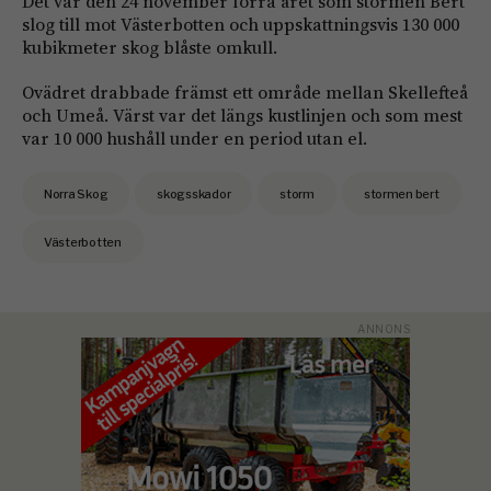
Det var den 24 november förra året som stormen Bert
slog till mot Västerbotten och uppskattningsvis 130 000
kubikmeter skog blåste omkull.
Ovädret drabbade främst ett område mellan Skellefteå
och Umeå. Värst var det längs kustlinjen och som mest
var 10 000 hushåll under en period utan el.
Norra Skog
skogsskador
storm
stormen bert
Västerbotten