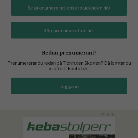
Se prenumererationserbjudanden här
Köp prenumeration här
Redan prenumerant?
Prenumererar du redan på Tidningen Skogen? Då loggar du
in på ditt konto här:
Logga in