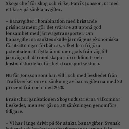
Skogs chef för skog och virke, Patrik Jonsson, ut med
ett krav på sänkta avgifter:
– Banavgifter i kombination med bristande
prisincitament gör det svårare att uppnå god
lönsamhet med järnvägstransporter. Om
banavgifterna sänktes skulle järnvägens ekonomiska
förutsättningar förbättras, vilket kan frigöra
potentialen att flytta ännu mer gods från väg till
järnväg och därmed skapa större klimat- och
kostnadsfördelar för hela transportsektorn.
Nu får Jonsson som han vill i och med beskedet från
Trafikverket om en sänkning av banavgifterna med 20
procent från och med 2028.
Branschorganisationen Skogsindustrierna välkomnar
beskedet, men ser gärna att sänkningen genomförs
tidigare.
– Vi har länge drivit på för sänkta banavgifter. Svensk