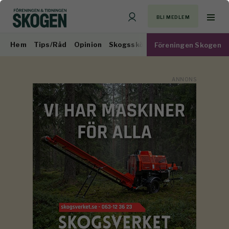
BLI MEDLEM
Hem
Tips/Råd
Opinion
Skogsskötsel
Virkesmarknad
Föreningen Skogen