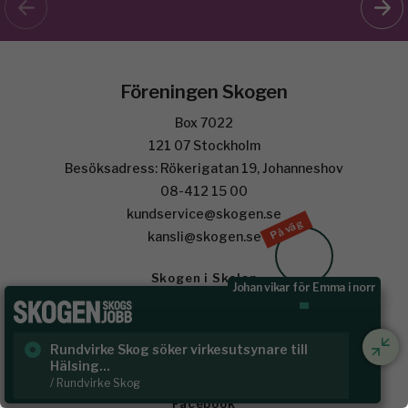
Föreningen Skogen
Box 7022
121 07 Stockholm
Besöksadress: Rökerigatan 19, Johanneshov
08-412 15 00
kundservice@skogen.se
På väg
kansli@skogen.se
Skogen i Skolan
Johan vikar för Emma i norr
Om cookies
Behandling av personuppgifter
Rundvirke Skog söker virkesutsynare till
Sk
Annonsera
Hälsing...
/ S
/ Rundvirke Skog
Facebook