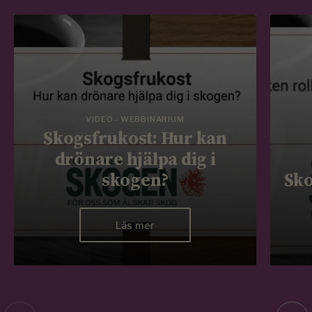
VIDEO - WEBBINARIUM
Skogsfrukost: Hur kan
drönare hjälpa dig i
skogen?
Sko
Läs mer