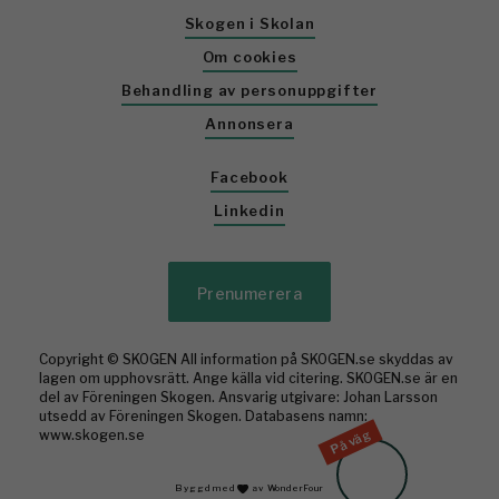
Skogen i Skolan
Om cookies
Behandling av personuppgifter
Annonsera
Facebook
Linkedin
Prenumerera
Copyright © SKOGEN All information på SKOGEN.se skyddas av
lagen om upphovsrätt. Ange källa vid citering. SKOGEN.se är en
del av Föreningen Skogen. Ansvarig utgivare: Johan Larsson
utsedd av Föreningen Skogen. Databasens namn:
På väg
www.skogen.se
Byggd med
av WonderFour