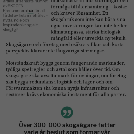
motståndskraft mot störningar och
artikel ur senaste numret
av SKOGEN.
förmåga till återhämtning – kostar
Prenumerera
här
för att
och kräver lönsamhet. Ett
få del av hela innehållet –
skogsbruk som inte kan bära sina
nytta, nöje och
egna investeringar kan inte heller
inspiration kring allt
skogligt!
klimatanpassa, stärka biologisk
mångfald eller utveckla ny teknik.
Skogsägare och företag med osäkra villkor och korta
perspektiv klarar inte långvariga störningar.
Motståndskraft byggs genom fungerande marknader,
tydliga spelregler och avtal som håller över tid. Om
skogsägare ska avsätta mark för övningar, om företag
ska bygga redundans i logistik och lager och om
Försvarsmakten ska kunna nyttja infrastruktur och
resurser krävs ekonomiska incitament för alla parter.
Över 300 000 skogsägare fattar
varje år beslut som formar vår