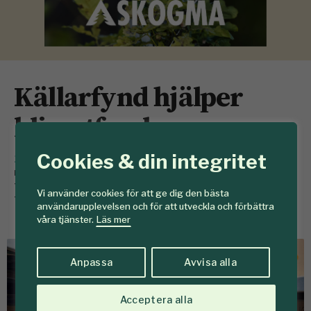
Källarfynd hjälper
klimatforskare
Cookies & din integritet
24 februari
I en källare hos SLU i Umeå finns över en
miljon borrkärnor från svenska träd. Nu har de kommit
till användning för forskare som undersöker varför
Vi använder cookies för att ge dig den bästa
tillgången på kväve i skogen minskar.
användarupplevelsen och för att utveckla och förbättra
våra tjänster.
Läs mer
Anpassa
Avvisa alla
Acceptera alla