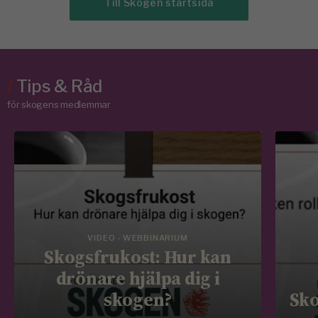
Till Skogen startsida
/
Tips & Råd
för skogens medlemmar
VIDEO - WEBBINARIUM
Skogsfrukost: Hur kan
drönare hjälpa dig i
skogen?
Sko