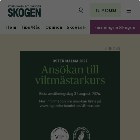
BLI MEDLEM
Hem
Tips/Råd
Opinion
Skogsskötsel
Virkesmarknad
Föreningen Skogen