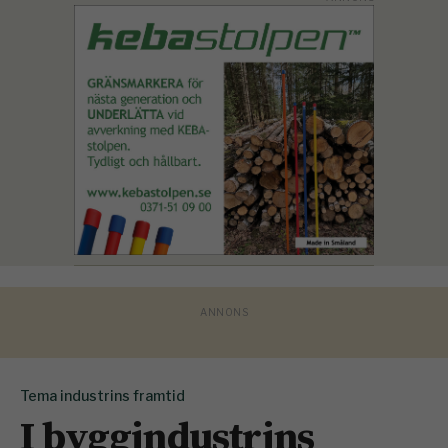
Tema industrins framtid
I byggindustrins