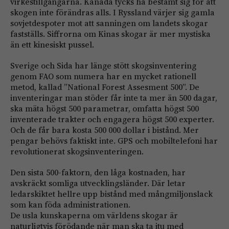
virkestillgångarna. Kanada tycks ha bestämt sig för att
skogen inte förändras alls. I Ryssland värjer sig gamla
sovjetdespoter mot att sanningen om landets skogar
fastställs. Siffrorna om Kinas skogar är mer mystiska
än ett kinesiskt pussel.
Sverige och Sida har länge stött skogsinventering
genom FAO som numera har en mycket rationell
metod, kallad ”National Forest Assesment 500”. De
inventeringar man stöder får inte ta mer än 500 dagar,
ska mäta högst 500 parametrar, omfatta högst 500
inventerade trakter och engagera högst 500 experter.
Och de får bara kosta 500 000 dollar i bistånd. Mer
pengar behövs faktiskt inte. GPS och mobiltelefoni har
revolutionerat skogsinventeringen.
Den sista 500-faktorn, den låga kostnaden, har
avskräckt somliga utvecklingsländer. Där letar
ledarskiktet hellre upp bistånd med mångmiljonslack
som kan föda administrationen.
De usla kunskaperna om världens skogar är
naturligtvis förödande när man ska ta itu med