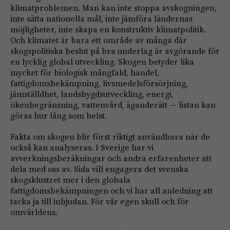
klimatproblemen. Man kan inte stoppa avskogningen,
inte sätta nationella mål, inte jämföra ländernas
möjligheter, inte skapa en konstruktiv klimatpolitik.
Och klimatet är bara ett område av många där
skogspolitiska beslut på bra underlag är avgörande för
en lycklig global utveckling. Skogen betyder lika
mycket för biologisk mångfald, handel,
fattigdomsbekämpning, livsmedelsförsörjning,
jämställdhet, landsbygdsutveckling, energi,
ökenbegränsning, vattenvård, äganderätt — listan kan
göras hur lång som helst.
Fakta om skogen blir först riktigt användbara när de
också kan analyseras. I Sverige har vi
avverkningsberäkningar och andra erfarenheter att
dela med oss av. Sida vill engagera det svenska
skogsklustret mer i den globala
fattigdomsbekämpningen och vi har all anledning att
tacka ja till inbjudan. För vår egen skull och för
omvärldens.