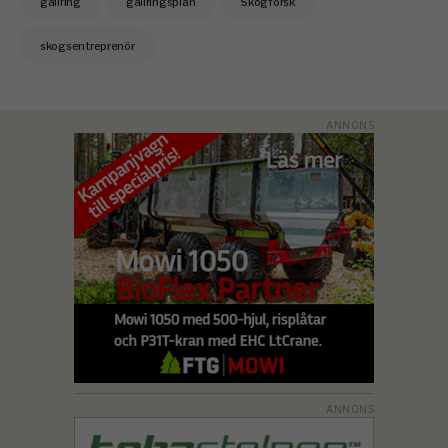
gallring
gallringsplan
Skogforsk
skogsentreprenör