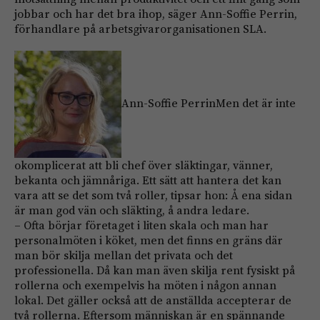
jobbar och har det bra ihop, säger Ann-Soffie Perrin,
förhandlare på arbetsgivarorganisationen SLA.
Ann-Soffie PerrinMen det är inte
okomplicerat att bli chef över släktingar, vänner,
bekanta och jämn­åriga. Ett sätt att hantera det kan
vara att se det som två roller, tipsar hon: Å ena sidan
är man god vän och släkting, å andra ledare.
– Ofta börjar företaget i liten skala och man har
personalmöten i köket, men det finns en gräns där
man bör skilja mellan det privata och det
professionella. Då kan man även skilja rent fysiskt på
rollerna och exempelvis ha möten i någon annan
lokal. Det gäller också att de anställda accepterar de
två rollerna. Eftersom människan är en spännande