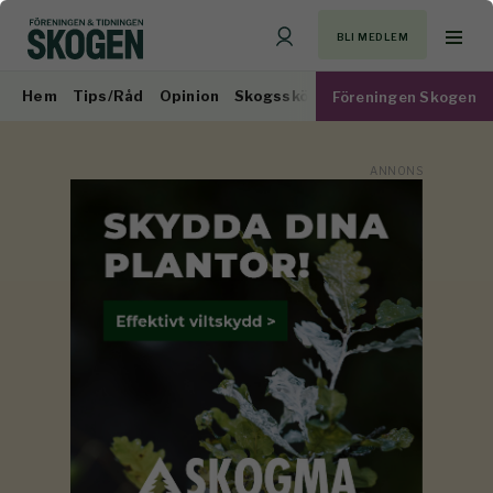
BLI MEDLEM
Hem
Tips/Råd
Opinion
Skogsskötsel
Virkesmarknad
Föreningen Skogen