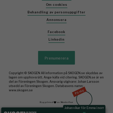
Om cookies
Behandling av personuppgifter
Annonsera
Facebook
Linkedin
Prenumerera
Copyright © SKOGEN All information på SKOGEN.se skyddas av
lagen om upphovsrätt. Ange källa vid citering. SKOGEN.se är en
del av Föreningen Skogen. Ansvarig utgivare: Johan Larsson
utsedd av Föreningen Skogen. Databasens namn:
På väg
www.skogen.se
Byggd med
av WonderFour
Johan vikar för Emma i norr