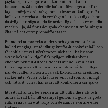
psykologi är viktigare än ekonomi för att ändra
beteenden. Så om det blir kultur i företaget att alla i
laget smörjer ordentligt, om du lovar att kollegan får
kolla varje vecka att du verkligen har skött dig och om
du ärligt kan säga att du är ordentlig och sköter om din
maskin – ja, då finns det goda chanser att smörjningen
ökar på det entreprenadföretaget.
En metod att påverka andras och egna vanor är så
kallad nudging, att försiktigt knuffa åt önskvärt håll och
förenkla rätt val. Författaren Richard Thaler som
skrev boken ”Nudge” fick nyligen Riksbankens
ekonomipris till Alfreds Nobels minne. Även hans
forskning visar att vi människor inte är så förnuftiga
när det gäller att göra bra val. Ekonomiska argument
räcker inte. Vi har också idéer om vad som är rimligt
och rättvist, och vi har svårt att kontrollera oss själva.
Ett sätt att ändra beteenden är att puffa dig själv och
andra åt rätt håll, till exempel genom att göra de goda
rutinerna lättare att följa och de sämre svårare eller
tråkigare.