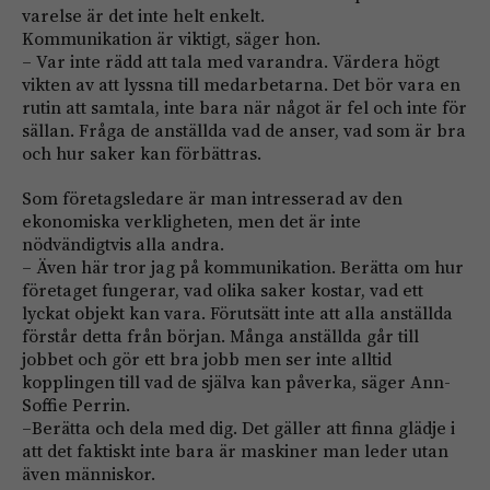
varelse är det inte helt enkelt.
Kommunikation är viktigt, säger hon.
– Var inte rädd att tala med varandra. ­Värdera högt
vikten av att lyssna till med­arbetarna. Det bör vara en
rutin att samtala, inte bara när något är fel och inte för
sällan. Fråga de anställda vad de anser, vad som är bra
och hur saker kan förbättras.
Som företagsledare är man intresserad av den
ekonomiska verkligheten, men det är inte
nödvändigtvis alla andra.
– Även här tror jag på kommunikation. Berätta om hur
företaget fungerar, vad olika saker kostar, vad ett
lyckat objekt kan vara. Förutsätt inte att alla anställda
förstår detta från början. Många anställda går till
jobbet och gör ett bra jobb men ser inte alltid
kopplingen till vad de själva kan påverka, säger Ann-
Soffie Perrin.
–Berätta och dela med dig. Det gäller att finna glädje i
att det faktiskt inte bara är maskiner man leder utan
även män­niskor.