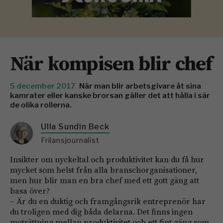
När kompisen blir chef
5 december 2017
När man blir arbetsgivare åt sina
kam­rater eller kanske brorsan gäller det att hålla i sär
de olika rollerna.
Ulla Sundin Beck
Frilansjournalist
Insikter om nyckeltal och produktivitet kan du få hur
mycket som helst från alla bransch­orga­­nisationer,
men hur blir man en bra chef med ett gott gäng att
basa över?
– Är du en duktig och framgångsrik entreprenör har
du troligen med dig båda delarna. Det finns ingen
motsättning mellan produktivitet och ett fint gäng som