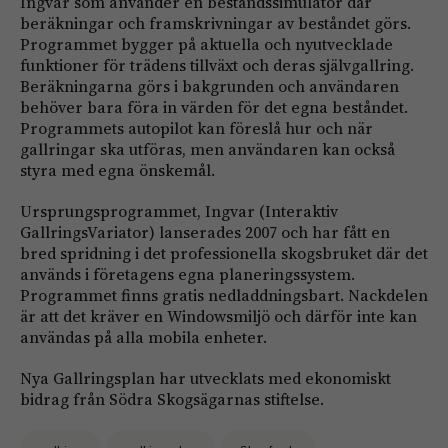
Ingvar som använder en beståndssimulator där
beräkningar och framskrivningar av beståndet görs.
Programmet bygger på aktuella och nyutvecklade
funktioner för trädens tillväxt och deras självgallring.
Beräkningarna görs i bakgrunden och användaren
behöver bara föra in värden för det egna beståndet.
Programmets autopilot kan föreslå hur och när
gallringar ska utföras, men användaren kan också
styra med egna önskemål.
Ursprungsprogrammet, Ingvar (Interaktiv
GallringsVariator) lanserades 2007 och har fått en
bred spridning i det professionella skogsbruket där det
används i företagens egna planeringssystem.
Programmet finns gratis nedladdningsbart. Nackdelen
är att det kräver en Windowsmiljö och därför inte kan
användas på alla mobila enheter.
Nya Gallringsplan har utvecklats med ekonomiskt
bidrag från Södra Skogsägarnas stiftelse.