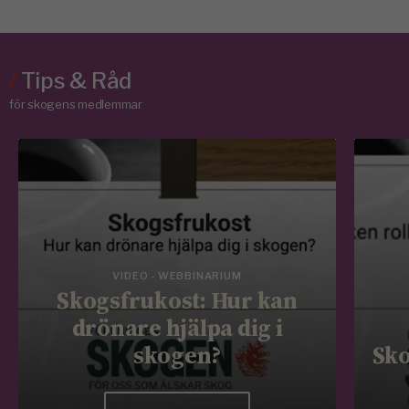
/
Tips & Råd
för skogens medlemmar
VIDEO - WEBBINARIUM
Skogsfrukost: Hur kan
drönare hjälpa dig i
skogen?
Sko