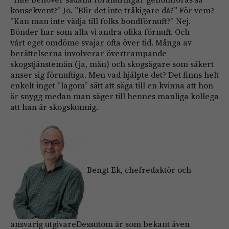
konsekvent?” Jo. ”Blir det inte tråkigare då?” För vem?
”Kan man inte vädja till folks bondförnuft?” Nej.
Bönder har som alla vi andra olika förnuft. Och
vårt eget om­döme svajar ofta över tid. Många av
berättel­serna involverar övertrampande
skogstjänstemän (ja, män) och skogsägare som säkert
anser sig förnuftiga. Men vad hjälpte det? Det finns helt
enkelt inget ”lagom” sätt att säga till en kvinna att hon
är snygg medan man säger till hennes manliga kollega
att han är skogskunnig.
Bengt Ek, chefredaktör och
ansvarig utgivareDessutom är som bekant även