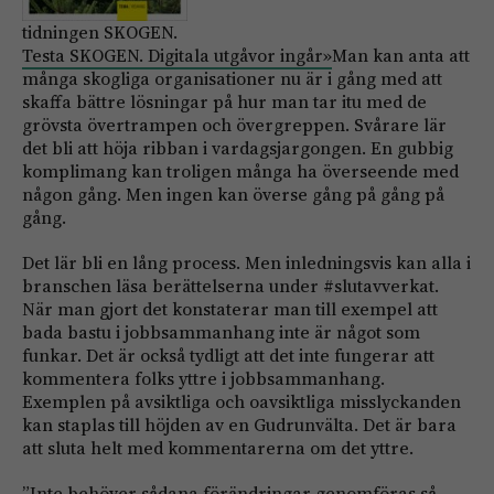
tidningen SKOGEN.
Testa SKOGEN. Digitala utgåvor ingår»
Man kan anta att
många skogliga organisationer nu är i gång med att
skaffa bättre lösningar på hur man tar itu med de
grövsta övertrampen och övergreppen. Svårare lär
det bli att höja ribban i vardagsjargongen. En gubbig
komplimang kan troligen många ha överseende med
någon gång. Men ingen kan överse gång på gång på
gång.
Det lär bli en lång process. Men inledningsvis kan alla i
branschen läsa berättelserna under #slutavverkat.
När man gjort det konstaterar man till exempel att
bada bastu i jobbsammanhang inte är något som
funkar. Det är också tydligt att det inte fungerar att
kommentera folks yttre i jobbsammanhang.
Exemplen på avsiktliga och oavsiktliga misslyckanden
kan staplas till höjden av en Gudrunvälta. Det är bara
att sluta helt med kommentarerna om det yttre.
”Inte behöver sådana förändringar genomföras så