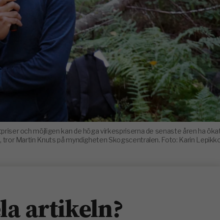
ttpriser och möjligen kan de höga virkespriserna de senaste åren ha öka
, tror Martin Knuts på myndigheten Skogscentralen. Foto: Karin Lepikk
ela artikeln?