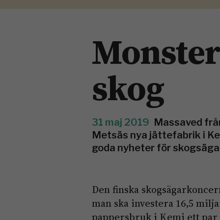
Monster
skog
31 maj 2019
Massaved från 
Metsäs nya jättefabrik i K
goda nyheter för skogs­äga
Den finska skogsägarkoncer
man ska investera 16,5 ­milj
pappersbruk i Kemi ett par 