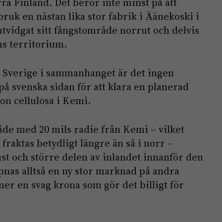
ra Finland. Det beror inte minst på att
bruk en nästan lika stor fabrik i ­Äänekoski i
tvidgat sitt fångst­område norrut och delvis
s territorium.
Sverige i samman­hanget är det ingen
å svenska sidan för att klara en planerad
ton cellulosa i Kemi.
de med 20 mils radie från Kemi – vilket
fraktas betydligt längre än så i norr –
t och större delen av inlandet innanför den
pnas alltså en ny stor marknad på andra
er en svag krona som gör det billigt för