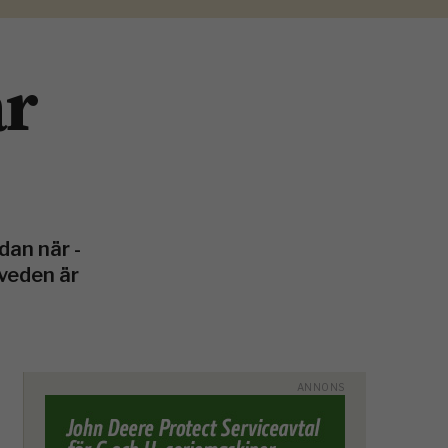
ar
dan när ­
­veden är