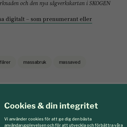
arknaden och den nya sågverkskartan i SKOGEN
a digitalt – som prenumerant eller
färer
massabruk
massaved
Cookies & din integritet
Vi använder cookies för att ge dig den bästa
användarupplevelsen och för att utveckla och förbättra våra