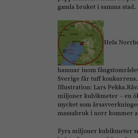
gamla bruket i samma stad.
Hela Norrbo
hamnar inom fångstområdet 
Sverige får tuff konkurrens.
Illustration: Lars Pekka.Rå
miljoner kubikmeter – en ök
mycket som årsavverkningen
massabruk i norr kommer att
Fyra miljoner kubikmeter sn