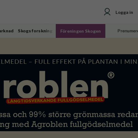
Logga in
arknad
Skogsforskning
Prenumer
Föreningen Skogen