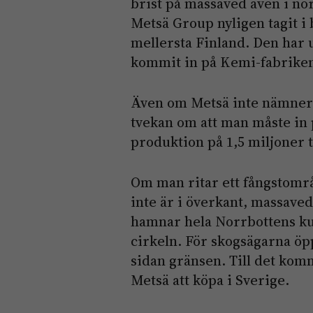
brist på massaved även i nor
Metsä Group ­nyligen tagit i 
mellersta Finland. Den har u
kommit in på Kemi-fabriken
Även om Metsä inte nämner 
tvekan om att man måste in p
produktion på 1,5 miljoner 
Om man ritar ett fångstområ
inte är i överkant, massaved 
hamnar hela Norrbottens kus
­cirkeln. För skogsägarna öp
sidan gränsen. Till det komm
Metsä att köpa i Sverige.