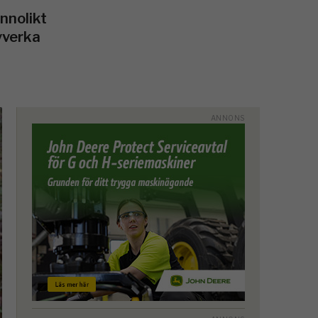
annolikt
vverka