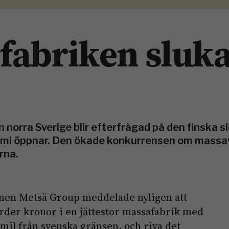
fabriken sluk
norra Sverige blir efterfrågad på den finska si
emi öppnar. Den ökade konkur­ren­sen om massa
rna.
nen Metsä Group meddelade nyligen att
arder kronor i en jättestor massafabrik med
mil från svenska gränsen, och riva det