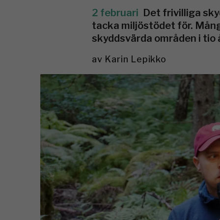
2 februari
Det frivilliga s
tacka miljöstödet för. Mån
skyddsvärda områden i tio å
av
Karin Lepikko