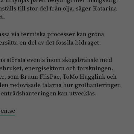
a utnyttjas på ett betydligt mer mångsidigt
tälls till stor del från olja, säger Katarina
t.
ssa via termiska processer kan gröna
sätta en del av det fossila bidraget.
ns största events inom skogsbränsle med
gsbruket, energisektorn och forskningen.
ner, som Bruun FlisPac, ToMo Hugglink och
den redovisade talarna hur grothanteringen
klenträdshanteringen kan utvecklas.
en.se