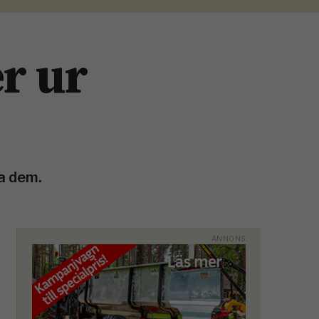
r ur
da dem.