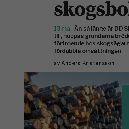
skogsbol
13 maj
Än så länge är DD S
till, hoppas grundarna brö
förtroende hos skogsägarna
fördubbla omsättningen.
av
Anders Kristensson