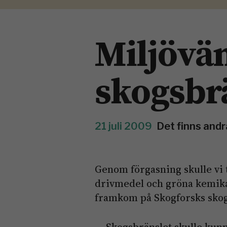
Miljövän
skogsbr
21 juli 2009
Det finns andr
Genom förgasning skulle vi 
drivmedel och gröna kemika
framkom på Skogforsks sko