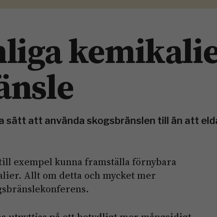
liga kemikalie
änsle
a sätt att använda skogsbränslen till än att el
till exempel kunna framställa förnybara
lier. Allt om detta och mycket mer
gsbränslekonferens.