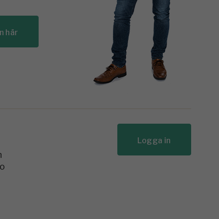
n här
Logga in
n
to