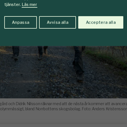
tjänster.
Läs mer
Anpassa
Avvisa alla
Acceptera alla
tgård och Didrik Nilsson räknar med att de nästa år kommer att avancer
volymmässigt, bland Norrbottens skogsbolag. Foto: Anders Kristensso