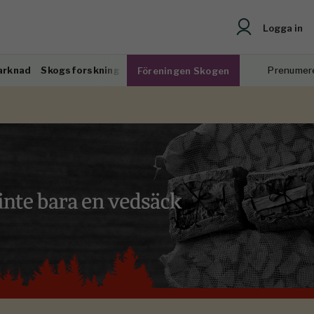
Logga in
arknad
Skogsforskning
Prenumer
Föreningen Skogen