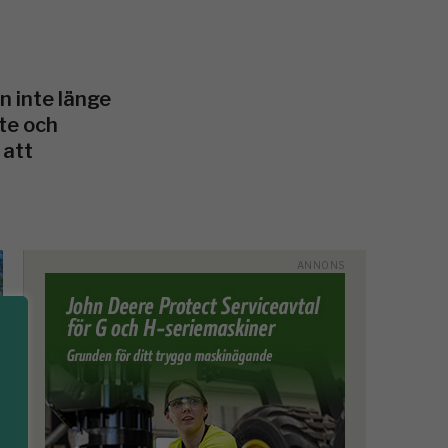
n inte länge
te och
 att