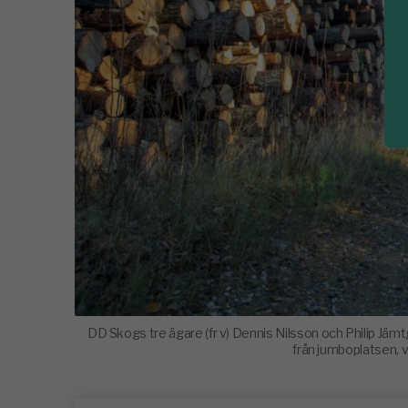
DD Skogs tre ägare (fr v) Dennis Nilsson och Philip Jäm
från jumboplatsen, 