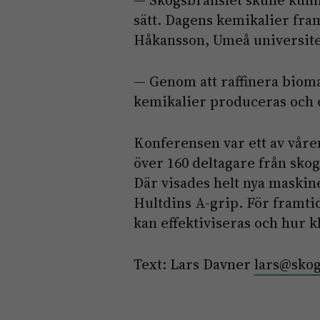
— Skogsbränslet skulle kunn
sätt. Dagens kemikalier frams
Håkansson, Umeå universite
— Genom att raffinera bioma
kemikalier produceras och er
Konferensen var ett av våre
över 160 deltagare från sko
Där visades helt nya maski
Hultdins A-grip. För framti
kan effektiviseras och hur 
Text: Lars Davner
lars@skog