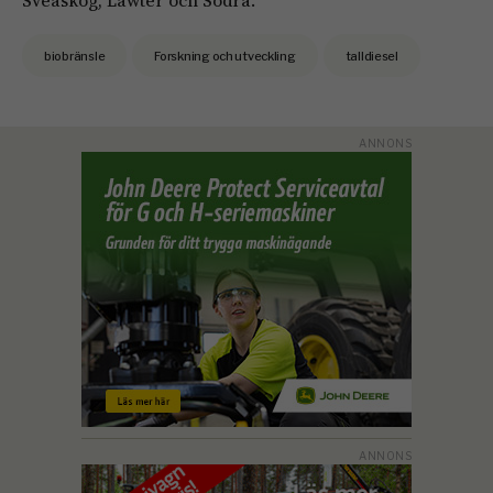
Sveaskog, Lawter och Södra.
biobränsle
Forskning och utveckling
talldiesel