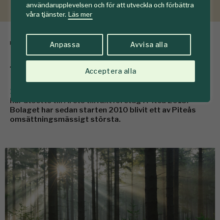
användarupplevelsen och för att utveckla och förbättra
våra tjänster.
Läs mer
Talldieselfabrik fick
Anpassa
Avvisa alla
tillväxtpris
Acceptera alla
10 november 2015
Sunpine, som tillverkar talldiesel,
har utsetts till Årets tillväxtföretag i Piteå 2015.
Bolaget har sedan starten 2010 blivit ett av Piteås
omsättningsmässigt största.