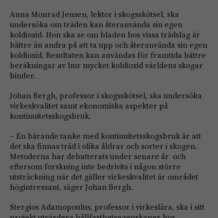
Anna Monrad Jensen, lektor i skogsskötsel, ska
undersöka om träden kan återanvända sin egen
koldioxid. Hon ska se om bladen hos vissa trädslag är
bättre än andra på att ta upp och återanvända sin egen
koldioxid. Resultaten kan användas för framtida bättre
beräkningar av hur mycket koldioxid världens skogar
binder.
Johan Bergh, professor i skogsskötsel, ska undersöka
virkeskvalitet samt ekonomiska aspekter på
kontinuitetsskogsbruk.
– En bärande tanke med kontinuitetsskogsbruk är att
det ska finnas träd i olika åldrar och sorter i skogen.
Metoderna har debatterats under senare år och
eftersom forskning inte bedrivits i någon större
utsträckning när det gäller virkeskvalitet är området
högintressant, säger Johan Bergh.
Stergios Adamopoulus, professor i virkeslära, ska i sitt
projekt utvärdera hållfasthetsegenskaper hos