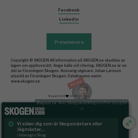
Facebook
Linkedin
Prenumerera
Copyright © SKOGEN All information på SKOGEN.se skyddas av
lagen om upphovsrätt. Ange källa vid citering. SKOGEN.se är en
del av Föreningen Skogen. Ansvarig utgivare: Johan Larsson
utsedd av Föreningen Skogen. Databasens namn:
På väg
www.skogen.se
Byggd med
av WonderFour
Johan vikar för Emma i norr
Vi söker dig som är Skogsmästare eller
Ru
Jägmästar...
Häl
/ Interagro Skog
/ R