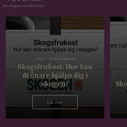
för skogens medlemmar
VIDEO - WEBBINARIUM
Skogsfrukost: Hur kan
drönare hjälpa dig i
skogen?
Sko
Läs mer