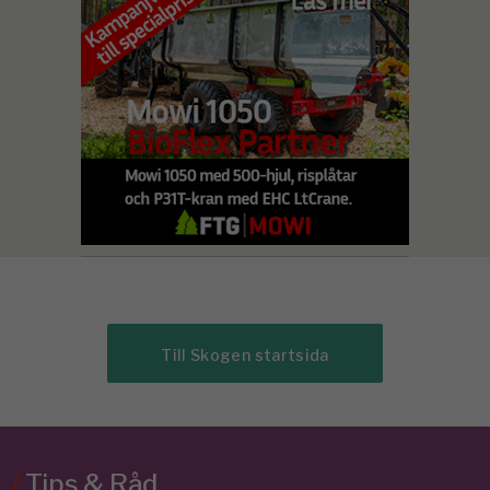
Till Skogen startsida
/
Tips & Råd