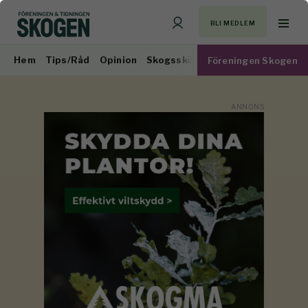
BLI MEDLEM
Hem
Tips/Råd
Opinion
Skogsskötsel
Virkesmarknad
Föreningen Skogen