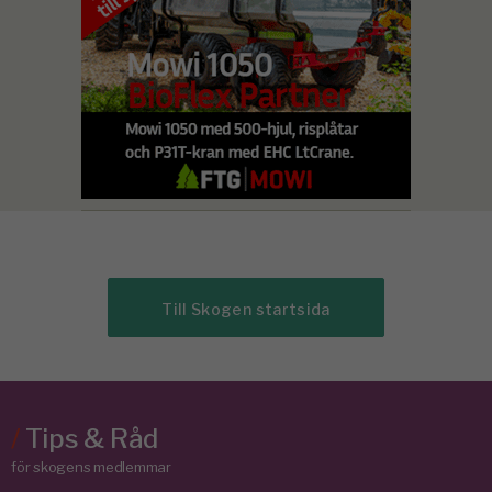
Till Skogen startsida
/
Tips & Råd
för skogens medlemmar