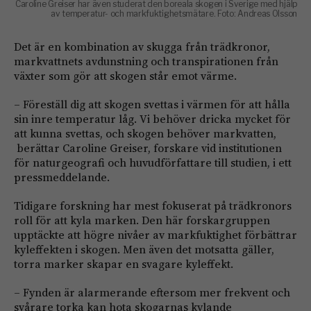
Caroline Greiser har även studerat den boreala skogen i Sverige med hjälp
av temperatur- och markfuktighetsmätare. Foto: Andreas Olsson
Det är en kombination av skugga från trädkronor,
markvattnets avdunstning och transpirationen från
växter som gör att skogen står emot värme.
– Föreställ dig att skogen svettas i värmen för att hålla
sin inre temperatur låg. Vi behöver dricka mycket för
att kunna svettas, och skogen behöver markvatten,
berättar Caroline Greiser, forskare vid institutionen
för naturgeografi och huvudförfattare till studien, i ett
pressmeddelande.
Tidigare forskning har mest fokuserat på trädkronors
roll för att kyla marken. Den här forskargruppen
upptäckte att högre nivåer av markfuktighet förbättrar
kyleffekten i skogen. Men även det motsatta gäller,
torra marker skapar en svagare kyleffekt.
– Fynden är alarmerande eftersom mer frekvent och
svårare torka kan hota skogarnas kylande