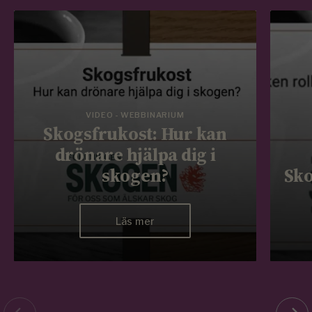
VIDEO - WEBBINARIUM
Skogsfrukost: Hur kan
drönare hjälpa dig i
skogen?
Sko
Läs mer