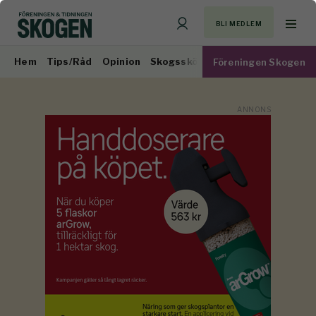
BLI MEDLEM
Hem
Tips/Råd
Opinion
Skogsskötsel
Virkesmarknad
Föreningen Skogen