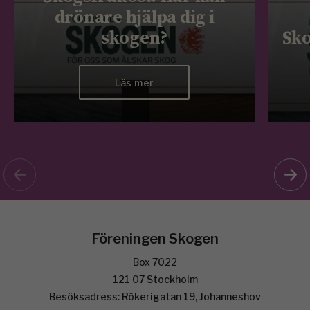
drönare hjälpa dig i
skogen?
Sko
Läs mer
Föreningen Skogen
Box 7022
121 07 Stockholm
Besöksadress: Rökerigatan 19, Johanneshov