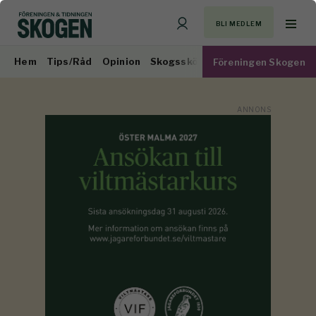
BLI MEDLEM
Hem
Tips/Råd
Opinion
Skogsskötsel
Virkesmarknad
Föreningen Skogen