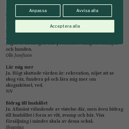
Njutning
Anpassa
Avvisa alla
Ja. Jakt. Njutning av egen skog.
NN
Acceptera alla
Skapar stigar
Ja. Min skog ger mig avkoppling och motion. Skapar
stigar så att skogen blir promenadvänlig för familjen
och hunden.
Olle Josefsson
Lär mig mer
Ja. Högt skattade värden är: rekreation, nöjet att se
skog väx, fundera på och lära mig mer om
skogsskötsel, ved.
NN
Bidrag till hushållet
Ja. Allmänt välmående av vistelse där, men även bidrag
till hushållet i form av vilt, svamp och bär. Viss
försäljning i mindre skala av dessa också.
Skogsöga