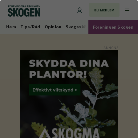
BLI MEDLEM
Hem
Tips/Råd
Opinion
Skogsskötsel
Virkesmarknad
Föreningen Skogen