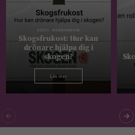
VIDEO - WEBBINARIUM
Skogsfrukost: Hur kan
drönare hjälpa dig i
skogen?
Sko
Läs mer