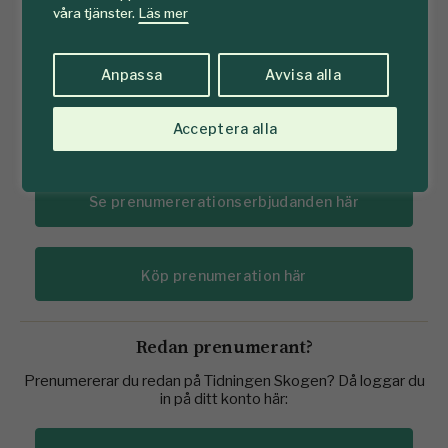
våra tjänster.
Läs mer
Tillgång till artiklar på skogen.se
Tidningen Skogen hem till brevlådan (11 nr)
Anpassa
Avvisa alla
E-tidning
Acceptera alla
Mediaarkiv
Se prenumererationserbjudanden här
Köp prenumeration här
Redan prenumerant?
Prenumererar du redan på Tidningen Skogen? Då loggar du
in på ditt konto här: