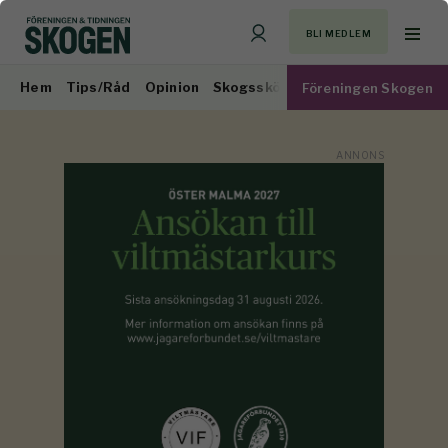
BLI MEDLEM
Hem
Tips/Råd
Opinion
Skogsskötsel
Virkesmarknad
Föreningen Skogen