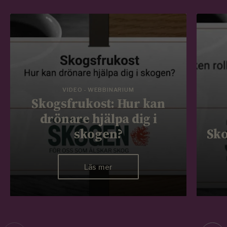
VIDEO - WEBBINARIUM
Skogsfrukost: Hur kan
drönare hjälpa dig i
skogen?
Sko
Läs mer