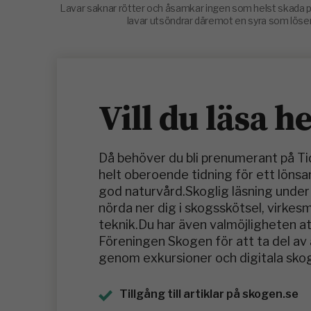
Lavar saknar rötter och åsamkar ingen som helst skada p
lavar utsöndrar däremot en syra som löser u
Vill du läsa h
Då behöver du bli prenumerant på T
helt oberoende tidning för ett löns
god naturvård.Skoglig läsning under 
nörda ner dig i skogsskötsel, virke
teknik.Du har även valmöjligheten at
Föreningen Skogen för att ta del a
genom exkursioner och digitala skog
Tillgång till artiklar på skogen.se