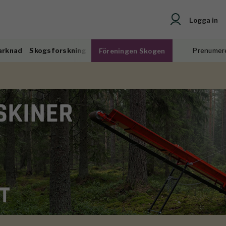
Logga in
arknad
Skogsforskning
Prenumer
Föreningen Skogen