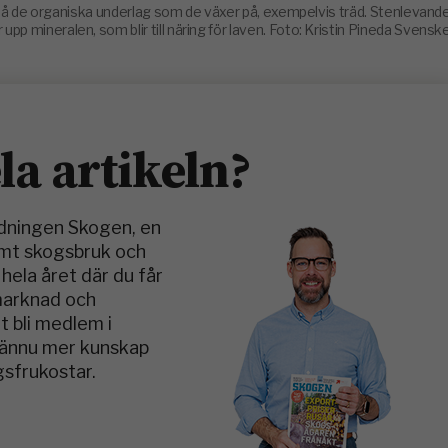
å de organiska underlag som de växer på, exempelvis träd. Stenlevand
pp mineralen, som blir till näring för laven. Foto: Kristin Pineda Svensk
ela artikeln?
idningen Skogen, en
amt skogsbruk och
hela året där du får
smarknad och
t bli medlem i
v ännu mer kunskap
sfrukostar.