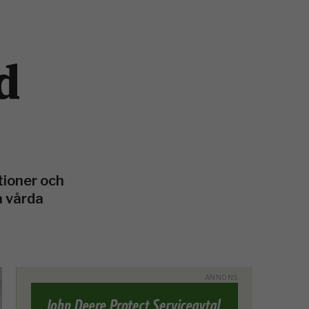
d
tioner och
a vårda