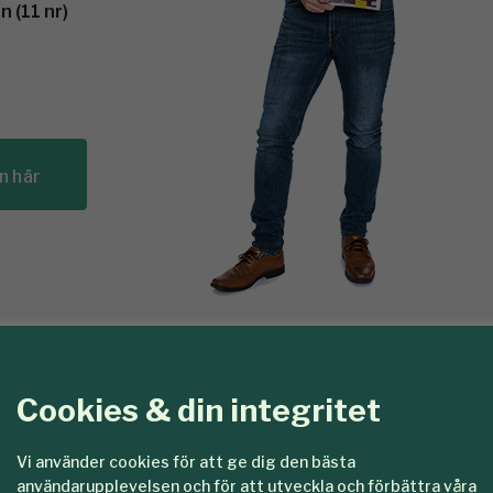
 (11 nr)
n här
Cookies & din integritet
Logga in
n
Vi använder cookies för att ge dig den bästa
to
användarupplevelsen och för att utveckla och förbättra våra