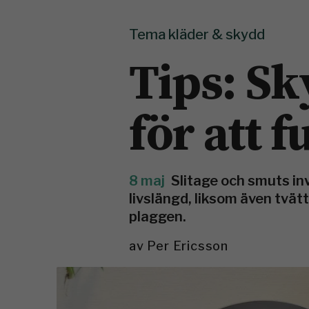
Tema kläder & skydd
Tips: Sk
för att 
8 maj
Slitage och smuts i
livslängd, liksom även tvätt
plaggen.
av
Per Ericsson