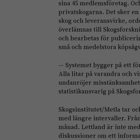
sina 45 medlemsföretag. Och 
privatskogarna. Det sker en
skog och leveransvirke, orde
överlämnas till Skogsforskn
och bearbetas för publiceri
små och medelstora köpsågve
— Systemet bygger på ett fö
Alla litar på varandra och v
undanröjer misstänksamhet 
statistikansvarig på Skogsfo
Skogsinstitutet/Metla tar oc
med längre intervaller. Från
månad. Lettland är inte med
diskussioner om ett informa