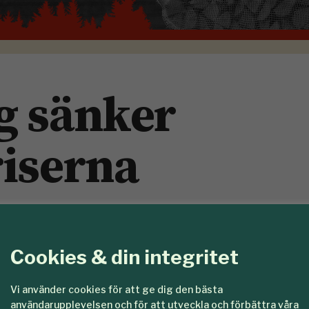
g sänker
riserna
iserna på timmer och massaved. Ett osäkert 
Cookies & din integritet
Vi använder cookies för att ge dig den bästa
användarupplevelsen och för att utveckla och förbättra våra