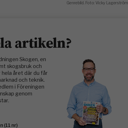
Genrebild. Foto: Vicky Lagerström
ela artikeln?
idningen Skogen, en
amt skogsbruk och
 hela året där du får
marknad och teknik.
medlem i Föreningen
kunskap genom
tar.
 (11 nr)