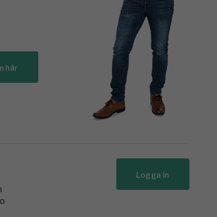
n här
Logga in
n
to