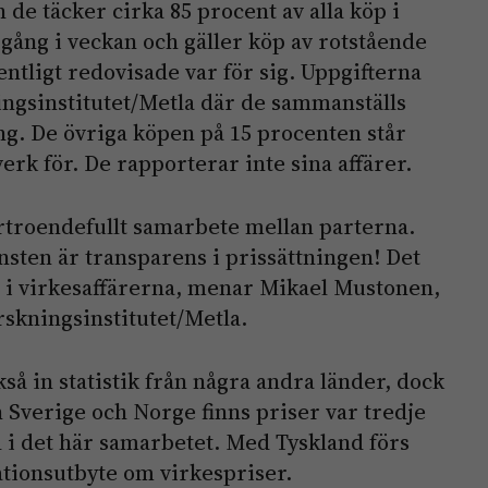
de täcker cirka 85 procent av alla köp i
 gång i veckan och gäller köp av rotstående
ntligt redovisade var för sig. Uppgifterna
ingsinstitutet/Metla där de sammanställs
ng. De övriga köpen på 15 procenten står
rk för. De rapporterar inte sina affärer.
rtroendefullt samarbete mellan parterna.
insten är transparens i prissättningen! Det
i virkesaffärerna, menar Mikael Mustonen,
rskningsinstitutet/Metla.
kså in statistik från några andra länder, dock
 Sverige och Norge finns priser var tredje
 i det här samarbetet. Med Tyskland förs
tionsutbyte om virkespriser.