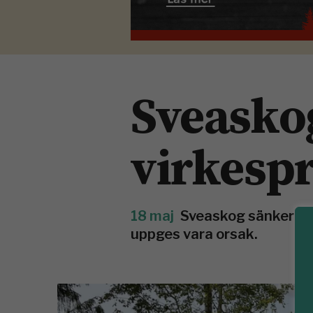
Sveasko
virkesp
18 maj
Sveaskog sänker pr
uppges vara orsak.