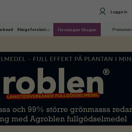
Logga in
arknad
Skogsforskning
Prenumer
Föreningen Skogen