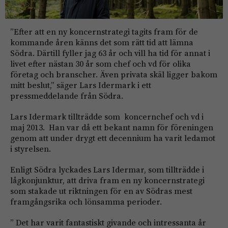
”Efter att en ny koncernstrategi tagits fram för de
kommande åren känns det som rätt tid att lämna
Södra. Därtill fyller jag 63 år och vill ha tid för annat i
livet efter nästan 30 år som chef och vd för olika
företag och branscher. Även privata skäl ligger bakom
mitt beslut,” säger Lars Idermark i ett
pressmeddelande från Södra.
Lars Idermark tillträdde som koncernchef och vd i
maj 2013. Han var då ett bekant namn för föreningen
genom att under drygt ett decennium ha varit ledamot
i styrelsen.
Enligt Södra lyckades Lars Idermar, som tillträdde i
lågkonjunktur, att driva fram en ny koncernstrategi
som stakade ut riktningen för en av Södras mest
framgångsrika och lönsamma perioder.
” Det har varit fantastiskt givande och intressanta år