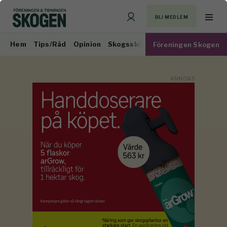
BLI MEDLEM
Hem
Tips/Råd
Opinion
Skogsskötsel
Virkesmarknad
Föreningen Skogen