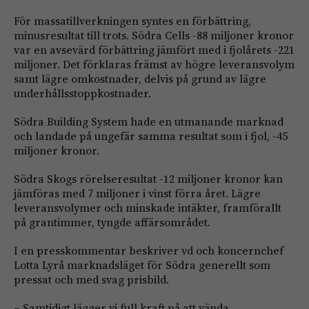
För massatillverkningen syntes en förbättring,
minusresultat till trots. Södra Cells -88 miljoner kronor
var en avsevärd förbättring jämfört med i fjolårets -221
miljoner. Det förklaras främst av högre leveransvolym
samt lägre omkostnader, delvis på grund av lägre
underhållsstoppkostnader.
Södra Building System hade en utmanande marknad
och landade på ungefär samma resultat som i fjol, -45
miljoner kronor.
Södra Skogs rörelseresultat -12 miljoner kronor kan
jämföras med 7 miljoner i vinst förra året. Lägre
leveransvolymer och minskade intäkter, framförallt
på grantimmer, tyngde affärsområdet.
I en presskommentar beskriver vd och koncernchef
Lotta Lyrå marknadsläget för Södra generellt som
pressat och med svag prisbild.
– Samtidigt lägger vi full kraft på att vända