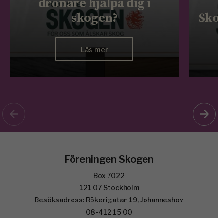
drönare hjälpa dig i
skogen?
Sko
Läs mer
Föreningen Skogen
Box 7022
121 07 Stockholm
Besöksadress: Rökerigatan 19, Johanneshov
08-412 15 00