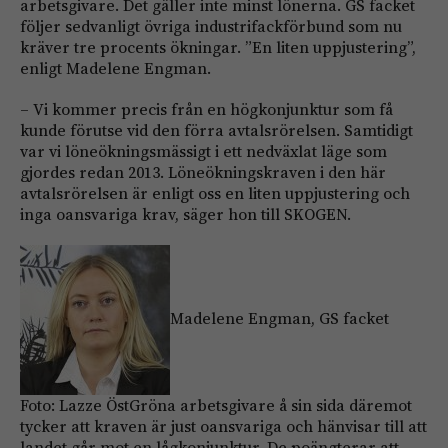
arbetsgivare. Det gäller inte minst lönerna. GS facket
följer sedvanligt övriga industrifackförbund som nu
kräver tre procents ökningar. ”En liten uppjustering”,
enligt Madelene Engman.
– Vi kommer precis från en högkonjunktur som få
kunde förutse vid den förra avtals­rörelsen. Samtidigt
var vi löneökningsmässigt i ett nedväxlat läge som
gjordes redan 2013. Löneökningskraven i den här
avtalsrörelsen är enligt oss en liten uppjustering och
inga oansvariga krav, säger hon till SKOGEN.
Madelene Engman, GS facket
Foto: Lazze ÖstGröna arbetsgivare å sin sida däremot
tycker att kraven är just oansvariga och hänvisar till att
landet går mot en lågkonjunktur. De poängterar att