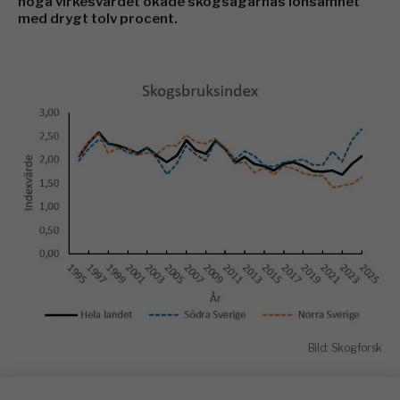
höga virkesvärdet ökade skogsägarnas lönsamhet
med drygt tolv procent.
Bild: Skogforsk