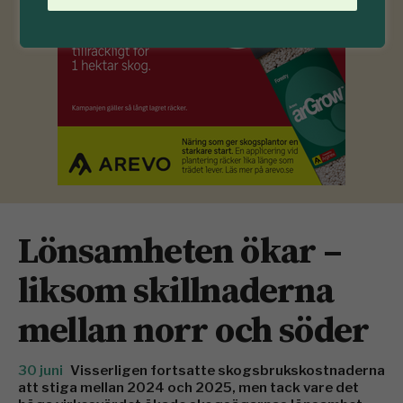
Lönsamheten ökar –
liksom skillnaderna
mellan norr och söder
30 juni
Visserligen fortsatte skogsbrukskostnaderna
att stiga mellan 2024 och 2025, men tack vare det