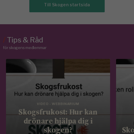
Till Skogen startsida
/
Tips & Råd
för skogens medlemmar
VIDEO - WEBBINARIUM
Skogsfrukost: Hur kan
drönare hjälpa dig i
skogen?
Sko