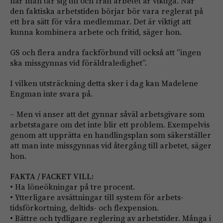
när man tar sig till och från arbetet är viktiga. När
den ­faktiska arbetstiden börjar bör vara reglerat på
ett bra sätt för våra medlemmar. Det är viktigt att
kunna kombinera arbete och fritid, säger hon.
GS och flera andra fackförbund vill också att ”ingen
ska missgynnas vid föräldraledighet”.
I vilken utsträckning detta sker i dag kan Madelene
Engman inte svara på.
– Men vi anser att det gynnar såväl arbetsgivare som
arbetstagare om det inte blir ett problem. Exempelvis
genom att upprätta en handlingsplan som säkerställer
att man inte missgynnas vid återgång till arbetet, säger
hon.
FAKTA / FACKET VILL:
• Ha löneökningar på tre procent.
• Ytterligare avsättningar till system för arbets­
tidsförkortning, deltids- och flexpension.
• Bättre och tydligare reglering av arbetstider. Många i