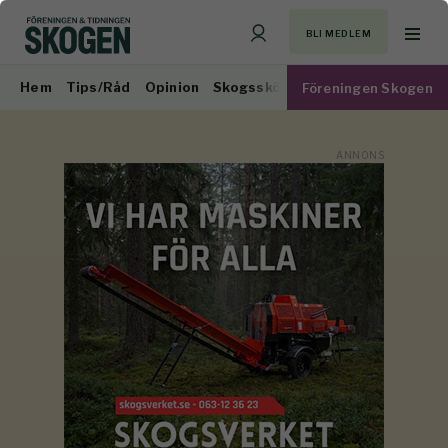
BLI MEDLEM
Hem
Tips/Råd
Opinion
Skogsskötsel
Virkesmarknad
Föreningen Skogen