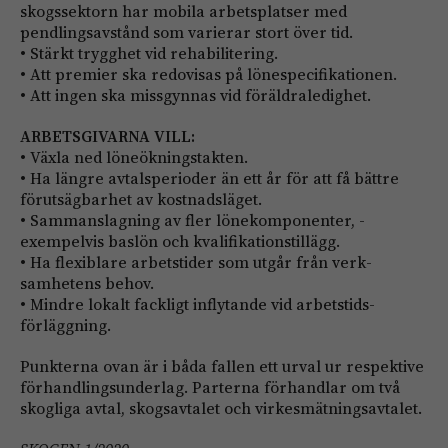
skogssektorn har mobila arbetsplatser med
pendlingsavstånd som varierar stort över tid.
• Stärkt trygghet vid rehabilitering.
• Att premier ska redovisas på lönespecifikationen.
• Att ingen ska missgynnas vid föräldraledighet.
ARBETSGIVARNA VILL:
• Växla ned löneökningstakten.
• Ha längre avtalsperioder än ett år för att få bättre
förutsägbarhet av kostnadsläget.
• Sammanslagning av fler lönekomponenter, ­
exempelvis baslön och kvalifikationstillägg.
• Ha flexiblare arbetstider som utgår från verk­
samhetens behov.
• Mindre lokalt fackligt inflytande vid arbetstids­
förläggning.
Punkterna ovan är i båda fallen ett urval ur respektive
förhandlingsunderlag. Parterna förhandlar om två
skogliga avtal, skogsavtalet och virkesmätningsavtalet.