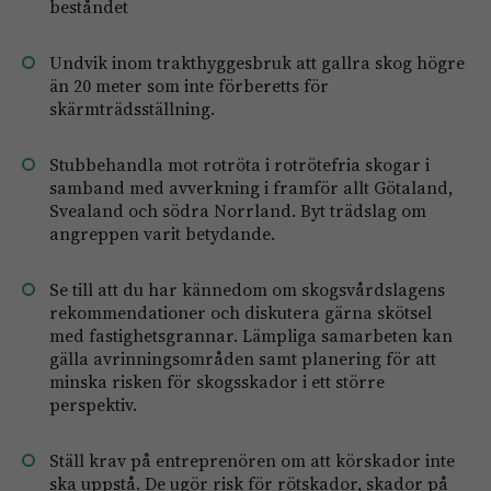
beståndet
Undvik inom trakthyggesbruk att gallra skog högre
än 20 meter som inte förberetts för
skärmträdsställning.
Stubbehandla mot rotröta i rotrötefria skogar i
samband med avverkning i framför allt Götaland,
Svealand och södra Norrland. Byt trädslag om
angreppen varit betydande.
Se till att du har kännedom om skogsvårdslagens
rekommendationer och diskutera gärna skötsel
med fastighetsgrannar. Lämpliga samarbeten kan
gälla avrinningsområden samt planering för att
minska risken för skogsskador i ett större
perspektiv.
Ställ krav på entreprenören om att körskador inte
ska uppstå. De ugör risk för rötskador, skador på