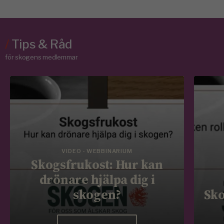
/
Tips & Råd
för skogens medlemmar
VIDEO - WEBBINARIUM
Skogsfrukost: Hur kan
drönare hjälpa dig i
skogen?
Sko