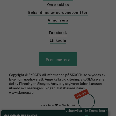
Om cookies
Behandling av personuppgifter
Annonsera
Facebook
Linkedin
Prenumerera
Copyright © SKOGEN All information på SKOGEN.se skyddas av
lagen om upphovsrätt. Ange källa vid citering. SKOGEN.se är en
del av Föreningen Skogen. Ansvarig utgivare: Johan Larsson
utsedd av Föreningen Skogen. Databasens namn:
www.skogen.se
På väg
Byggd med
av WonderFour
Johan vikar för Emma i norr