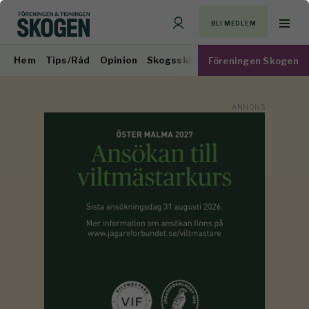
BLI MEDLEM
Hem
Tips/Råd
Opinion
Skogsskötsel
Virkesmarknad
Föreningen Skogen