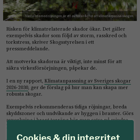
Vänta inte med röjningen, är ett av flera råd för att klimatanpassa skogen.
Risken för klimatrelaterade skador ökar. Det gäller
exempelvis skador som följd av storm, rasskred och
torkstress, skriver Skogsstyrelsen i ett
pressmeddelande.
Att motverka skadorna är viktigt, inte minst för att
säkra virkesförsörjningen, påpekar de.
I en ny rapport,
Klimatanpassning av Sveriges skogar
2026-2030
, ger de förslag på hur man kan skapa mer
robusta skogar.
Exempelvis rekommenderas tidiga röjningar, breda
skyddszoner och undvikande av hyggen i branter. Görs
avverkning i brant terräng bör man satsa på mindre
hyggen.
Cookies & din integritet
– Det görs insatser och vi ser att medvetenheten ökar,