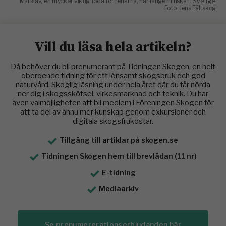
Marklav, en mycket viktig föda för renarna, har länge minskat i Sverige.
Foto: Jens Fältskog
Vill du läsa hela artikeln?
Då behöver du bli prenumerant på Tidningen Skogen, en helt
oberoende tidning för ett lönsamt skogsbruk och god
naturvård. Skoglig läsning under hela året där du får nörda
ner dig i skogsskötsel, virkesmarknad och teknik. Du har
även valmöjligheten att bli medlem i Föreningen Skogen för
att ta del av ännu mer kunskap genom exkursioner och
digitala skogsfrukostar.
Tillgång till artiklar på skogen.se
Tidningen Skogen hem till brevlådan (11 nr)
E-tidning
Mediaarkiv
Se prenumererationserbjudanden här