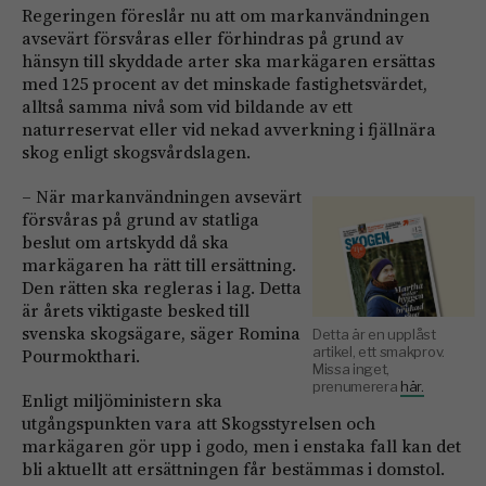
Regeringen föreslår nu att om markanvändningen
avsevärt försvåras eller förhindras på grund av
hänsyn till skyddade arter ska markägaren ersättas
med 125 procent av det minskade fastighetsvärdet,
alltså samma nivå som vid bildande av ett
naturreservat eller vid nekad avverkning i fjällnära
skog enligt skogsvårdslagen.
– När markanvändningen avsevärt
försvåras på grund av statliga
beslut om artskydd då ska
markägaren ha rätt till ersättning.
Den rätten ska regleras i lag. Detta
är årets viktigaste besked till
svenska skogsägare, säger Romina
Detta är en upplåst
artikel, ett smakprov.
Pourmokthari.
Missa inget,
prenumerera
här.
Enligt miljöministern ska
utgångspunkten vara att Skogsstyrelsen och
markägaren gör upp i godo, men i enstaka fall kan det
bli aktuellt att ersättningen får bestämmas i domstol.