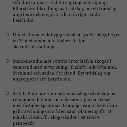
ståndortsanpassa vid föryngring och röjning.
Eftersträva blandning av trädslag, om ett trädslag
angrips av skadegörare kan övriga rädda
beståndet
Undvik inom trakthyggesbruk att gallra skog högre
än 20 meter som inte förberetts för
skärmträdsställning.
Stubbehandla mot rotröta i rotrötefria skogar i
samband med avverkning i framför allt Götaland,
Svealand och södra Norrland. Byt trädslag om
angreppen varit betydande.
Se till att du har kännedom om skogsvårdslagens
rekommendationer och diskutera gärna skötsel
med fastighetsgrannar. Lämpliga samarbeten kan
gälla avrinningsområden samt planering för att
minska risken för skogsskador i ett större
perspektiv.