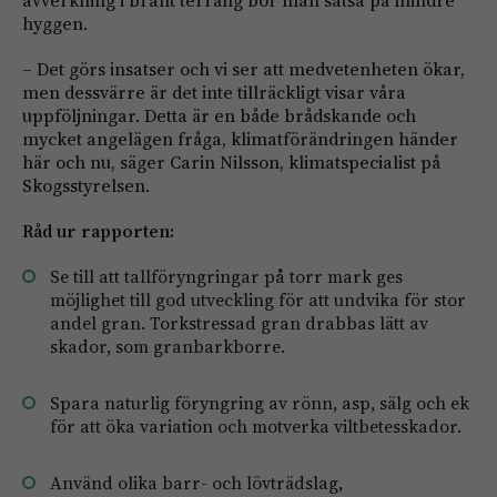
hyggen.
– Det görs insatser och vi ser att medvetenheten ökar,
men dessvärre är det inte tillräckligt visar våra
uppföljningar. Detta är en både brådskande och
mycket angelägen fråga, klimatförändringen händer
här och nu, säger Carin Nilsson, klimatspecialist på
Skogsstyrelsen.
Råd ur rapporten:
Se till att tallföryngringar på torr mark ges
möjlighet till god utveckling för att undvika för stor
andel gran. Torkstressad gran drabbas lätt av
skador, som granbarkborre.
Spara naturlig föryngring av rönn, asp, sälg och ek
för att öka variation och motverka viltbetesskador.
Använd olika barr- och lövträdslag,