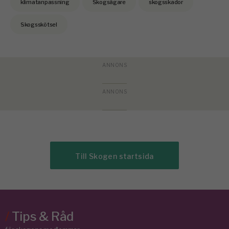
klimatanpassning
Skogsägare
skogsskador
Skogsskötsel
Till Skogen startsida
/
Tips & Råd