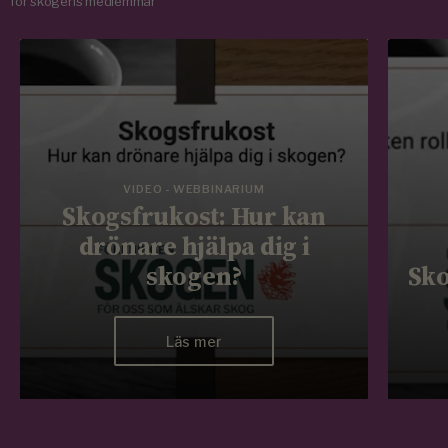
för skogens medlemmar
VIDEO - WEBBINARIUM
Skogsfrukost: Hur kan
drönare hjälpa dig i
skogen?
Sko
Läs mer