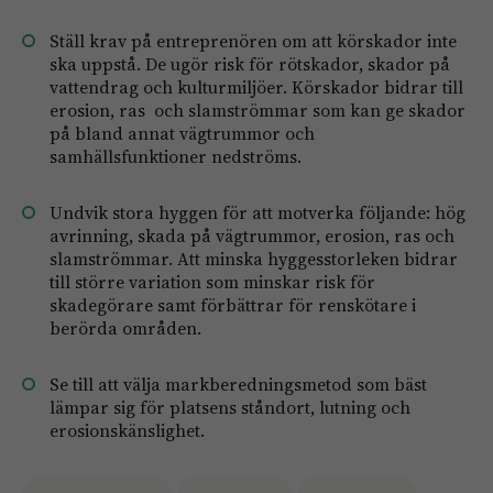
Ställ krav på entreprenören om att körskador inte
ska uppstå. De ugör risk för rötskador, skador på
vattendrag och kulturmiljöer. Körskador bidrar till
erosion, ras och slamströmmar som kan ge skador
på bland annat vägtrummor och
samhällsfunktioner nedströms.
Undvik stora hyggen för att motverka följande: hög
avrinning, skada på vägtrummor, erosion, ras och
slamströmmar. Att minska hyggesstorleken bidrar
till större variation som minskar risk för
skadegörare samt förbättrar för renskötare i
berörda områden.
Se till att välja markberedningsmetod som bäst
lämpar sig för platsens ståndort, lutning och
erosionskänslighet.