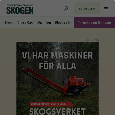
BLI MEDLEM
Hem
Tips/Råd
Opinion
Skogsskötsel
Virkesmarknad
Föreningen Skogen