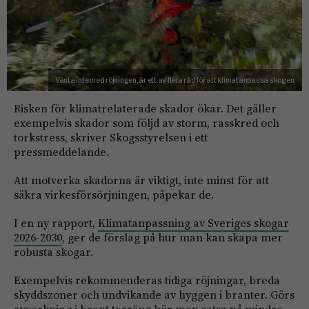
Vänta inte med röjningen, är ett av flera råd för att klimatanpassa skogen.
Risken för klimatrelaterade skador ökar. Det gäller
exempelvis skador som följd av storm, rasskred och
torkstress, skriver Skogsstyrelsen i ett
pressmeddelande.
Att motverka skadorna är viktigt, inte minst för att
säkra virkesförsörjningen, påpekar de.
I en ny rapport,
Klimatanpassning av Sveriges skogar
2026-2030
, ger de förslag på hur man kan skapa mer
robusta skogar.
Exempelvis rekommenderas tidiga röjningar, breda
skyddszoner och undvikande av hyggen i branter. Görs
avverkning i brant terräng bör man satsa på mindre