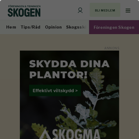
BLI MEDLEM
Hem
Tips/Råd
Opinion
Skogsskötsel
Virkesmarknad
Föreningen Skogen