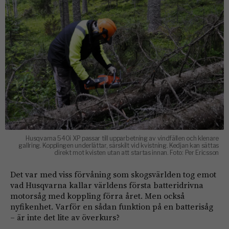
Husqvarna 540i XP passar till upparbetning av vindfällen och klenare
gallring. Kopplingen underlättar, särskilt vid kvistning. Kedjan kan sättas
direkt mot kvisten utan att startas innan. Foto: Per Ericsson
Det var med viss förvåning som skogsvärlden tog emot
vad Husqvarna kallar världens första batteridrivna
motorsåg med koppling förra året. Men också
nyfikenhet. Varför en sådan funktion på en batterisåg
– är inte det lite av överkurs?