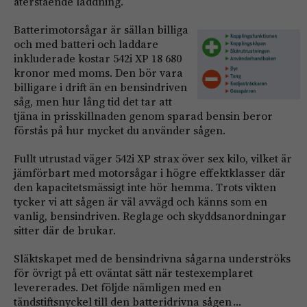
återstående laddning.
Batterimotorsågar är sällan billiga
och med batteri och laddare
inkluderade kostar 542i XP 18 680
kronor med moms. Den bör vara
billigare i drift än en bensindriven
såg, men hur lång tid det tar att
tjäna in prisskillnaden genom sparad bensin beror
förstås på hur mycket du använder sågen.
Fullt utrustad väger 542i XP strax över sex kilo, vilket är
jämförbart med motorsågar i högre effektklasser där
den kapacitetsmässigt inte hör hemma. Trots vikten
tycker vi att sågen är väl avvägd och känns som en
vanlig, bensindriven. Reglage och skyddsanordningar
sitter där de brukar.
Släktskapet med de bensindrivna sågarna underströks
för övrigt på ett oväntat sätt när testexemplaret
levererades. Det följde nämligen med en
tändstiftsnyckel till den batteridrivna sågen …