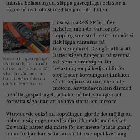
minska belastningen, släppa gasreglaget och starta
sågen på nytt, oftast med kedjan fritt i luften.
Husqvarna 542i XP har fler
nyheter, men det var förstås
koppling som stod i centrum när vi
fick lägga vantarna på
testexemplaret. Den gör alltså att
batterisågen fungerar på samma
Spärren för gasreglaget
sätt som bensinsågen. Om
ska först skjutas framåt
belastningen på kedjan blir för
och sedan tryckas nedåt,
vilket är svårt om man
stor träder kopplingen i funktion
har arbetshandskarna
så att kedjan stannar, men inte
på. Foto: Per Ericsson
motorn. Användaren kan därmed
behålla gaspådraget, lätta lite på belastningen och
fortsätta såga utan att behöva starta om motorn.
Vi upplevde också att kopplingen gjorde det möjligt att
påbörja sågningen med kedjan i kontakt med virket.
En vanlig batterisåg måste för det mesta ”gasas igång”
innan kedjan kan sättas an vid till exempel kvistning.