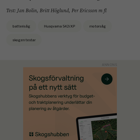
Test: Jan Bolin, Britt Höglund, Per Ericsson m fl
batterisåg
Husqvarna 542i XP
motorsåg
skogen testar