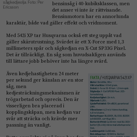
sågkedjeolja. Foto: Per
bensinsåg i 40-kubiksklassen, men
Ericsson
det anser vi inte är rättvisande.
Bensinmotorn har en annorlunda
karaktär, både vad gäller effekt och vridmoment.
Med 542i XP tar Husqvarna också ett steg uppåt vad
gäller skärutrustning. Svärdet är ett X-Force med 1,3
millimeters spår och sågkedjan en X-Cut SP33G Pixel.
Det är tillräckligt. En såg som huvudsakligen används
till lättare jobb behöver inte ha längre svärd.
Även kedjehastigheten 24 meter
per sekund ger känslan av en stor
såg, men
kedjesträckningsmekanismen är
trögarbetad och oprecis. Den är
visserligen bra placerad i
kopplingskåpan, men kedjan var
svår att sträcka och krävde mer
passning än vanligt.