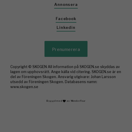
Annonsera
Facebook
Linkedin
Prenumerera
Copyright © SKOGEN All information på SKOGEN.se skyddas av
lagen om upphovsrätt. Ange källa vid citering. SKOGEN.se är en
del av Föreningen Skogen. Ansvarig utgivare: Johan Larsson
utsedd av Föreningen Skogen. Databasens namn:
www.skogen.se
Byggd med
av WonderFour