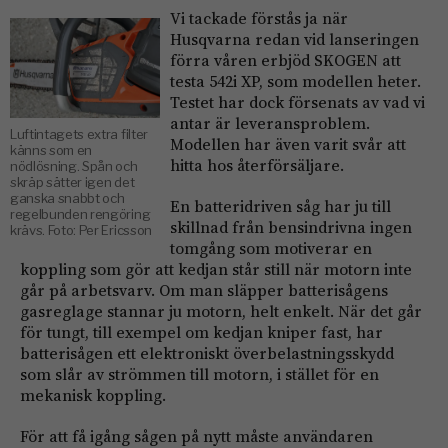
Vi tackade förstås ja när
Husqvarna redan vid lanseringen
förra våren erbjöd SKOGEN att
testa 542i XP, som modellen heter.
Testet har dock försenats av vad vi
antar är leveransproblem.
Luftintagets extra filter
Modellen har även varit svår att
känns som en
hitta hos återförsäljare.
nödlösning. Spån och
skräp sätter igen det
ganska snabbt och
En batteridriven såg har ju till
regelbunden rengöring
skillnad från bensindrivna ingen
krävs. Foto: Per Ericsson
tomgång som motiverar en
koppling som gör att kedjan står still när motorn inte
går på arbetsvarv. Om man släpper batterisågens
gasreglage stannar ju motorn, helt enkelt. När det går
för tungt, till exempel om kedjan kniper fast, har
batterisågen ett elektroniskt överbelastningsskydd
som slår av strömmen till motorn, i stället för en
mekanisk koppling.
För att få igång sågen på nytt måste användaren