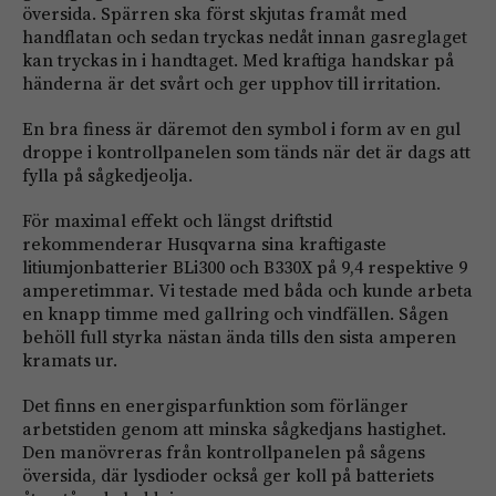
översida. Spärren ska först skjutas framåt med
handflatan och sedan tryckas nedåt innan gasreglaget
kan tryckas in i handtaget. Med kraftiga handskar på
händerna är det svårt och ger upphov till irritation.
En bra finess är däremot den symbol i form av en gul
droppe i kontrollpanelen som tänds när det är dags att
fylla på sågkedjeolja.
För maximal effekt och längst driftstid
rekommenderar Husqvarna sina kraftigaste
litiumjonbatterier BLi300 och B330X på 9,4 respektive 9
amperetimmar. Vi testade med båda och kunde arbeta
en knapp timme med gallring och vindfällen. Sågen
behöll full styrka nästan ända tills den sista amperen
kramats ur.
Det finns en energisparfunktion som förlänger
arbetstiden genom att minska sågkedjans hastighet.
Den manövreras från kontrollpanelen på sågens
översida, där lysdioder också ger koll på batteriets