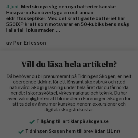
4 juni
Med sin nya såg och nya batterier kanske
Husqvarna kan övertyga en och annan
eldriftsskeptiker. Med det krafti­gaste batteriet har
550iXP kraft som motsvarar en 50-kubiks bensinsåg.
I alla fall i plusgrader …
av
Per Ericsson
Vill du läsa hela artikeln?
Då behöver du bli prenumerant på Tidningen Skogen, en helt
oberoende tidning för ett lönsamt skogsbruk och god
naturvård. Skoglig läsning under hela året där du får nörda
ner dig i skogsskötsel, virkesmarknad och teknik. Du har
även valmöjligheten att bli medlem i Föreningen Skogen för
att ta del av ännu mer kunskap genom exkursioner och
digitala skogsfrukostar.
Tillgång till artiklar på skogen.se
Tidningen Skogen hem till brevlådan (11 nr)