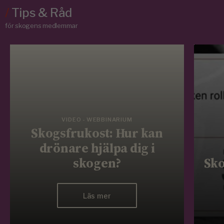
/
Tips & Råd
för skogens medlemmar
VIDEO - WEBBINARIUM
Skogsfrukost: Hur kan
drönare hjälpa dig i
skogen?
Sko
Läs mer