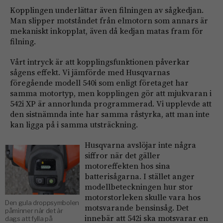
Kopplingen underlättar även filningen av sågkedjan.
Man slipper motståndet från elmotorn som annars är
mekaniskt inkopplat, även då kedjan matas fram för
filning.
Vårt intryck är att kopplingsfunktionen påverkar
sågens effekt. Vi jämförde med Husqvarnas
föregående modell 540i som enligt företaget har
samma motortyp, men kopplingen gör att mjukvaran i
542i XP är annorlunda programmerad. Vi upplevde att
den sistnämnda inte har samma råstyrka, att man inte
kan ligga på i samma utsträckning.
Husqvarna avslöjar inte några
siffror när det gäller
motoreffekten hos sina
batterisågarna. I stället anger
modellbeteckningen hur stor
motorstorleken skulle vara hos
Den gula droppsymbolen
motsvarande bensinsåg. Det
påminner när det är
innebär att 542i ska motsvarar en
dags att fylla på