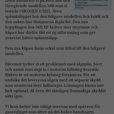
Detta anmärkte vi på även hos den
föregående modellen 540i som vi
testade i SKOGEN 1/2021. Även
spånutsläppet hos den tidigare modellen fick kritik och
den saken har Husqvarna åtgärdat. Den nya
kopplingen hos 542i XP kräver mer utrymme och
kåpan har därför fått en ny utformning som ger
avsevärt bättre spånutsläpp.
Den nya kåpan finns också som tillval till den tidigare
modellen.
Däremot tycker vi att problemet med sågspån, barr
och annat som sugs in i motorns luftintag kvarstår.
Risken är att motorns kylning försämras. För att
undvika det levereras sågen med ett separat skydd
som monteras över luftintaget. Lösningen känns inte
helt optimal, då även det tämligen finmaskiga skyddet
sätts igen.
Vi kom heller inte riktigt överens med spärren för
gasreglaget som sitter på det bakre handtagets