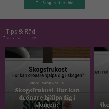
Till Skogen startsida
/
Tips & Råd
för skogens medlemmar
VIDEO - WEBBINARIUM
Skogsfrukost: Hur kan
drönare hjälpa dig i
skogen?
Sko