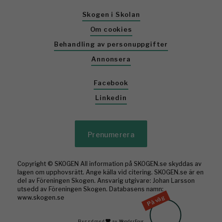
Skogen i Skolan
Om cookies
Behandling av personuppgifter
Annonsera
Facebook
Linkedin
Prenumerera
Copyright © SKOGEN All information på SKOGEN.se skyddas av
lagen om upphovsrätt. Ange källa vid citering. SKOGEN.se är en
del av Föreningen Skogen. Ansvarig utgivare: Johan Larsson
utsedd av Föreningen Skogen. Databasens namn:
www.skogen.se
På väg
Byggd med
av WonderFour