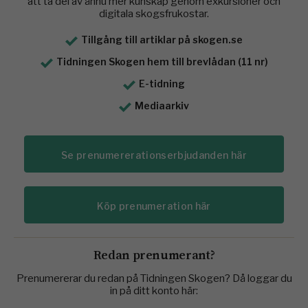
att ta del av ännu mer kunskap genom exkursioner och
digitala skogsfrukostar.
Tillgång till artiklar på skogen.se
Tidningen Skogen hem till brevlådan (11 nr)
E-tidning
Mediaarkiv
Se prenumererationserbjudanden här
Köp prenumeration här
Redan prenumerant?
Prenumererar du redan på Tidningen Skogen? Då loggar du
in på ditt konto här: