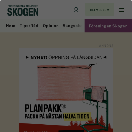
BLI MEDLEM
Hem
Tips/Råd
Opinion
Skogsskötsel
Virkesmarknad
Föreningen Skogen