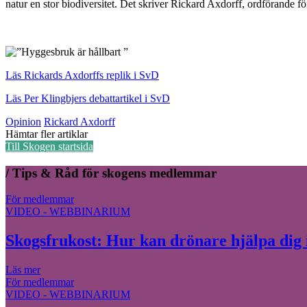
natur en stor biodiversitet. Det skriver Rickard Axdorff, ordförande fö
Läs Rickards Axdorffs replik i SvD
Läs Per Klingbjers debattartikel i SvD
Opinion
Rickard Axdorff
Hämtar fler artiklar
Till Skogen startsida
/
Tips & Råd
för skogens medlemmar
För medlemmar
VIDEO - WEBBINARIUM
Skogsfrukost: Hur kan drönare hjälpa dig 
Läs mer
För medlemmar
VIDEO - WEBBINARIUM