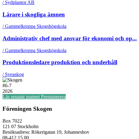
/ Sydplantor AB
Lärare i skogliga ämnen
/ Gammelkroppa Skogshögskola
Administrativ chef med ansvar för ekonomi och op...
/ Gammelkroppa Skogshögskola
Produktionsledare produktion och underhåll
/ Sveaskog
#
6-7
2026
Läs senaste numret
Prenumerera
Föreningen Skogen
Box 7022
121 07 Stockholm
Besöksadress: Rökerigatan 19, Johanneshov
08-412 15 00