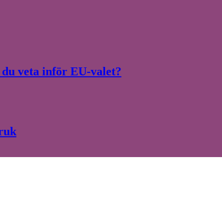
du veta inför EU-valet?
bruk