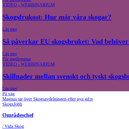
VIDEO - WEBBINARIUM
Skogsfrukost: Hur mår våra skogar?
Läs mer
Så påverkar EU skogsbruket: Vad behöver 
Läs mer
För medlemmar
VIDEO - WEBBINARIUM
Skillnader mellan svenskt och tyskt skogs
Läs mer
På väg
Magnus tar över Skogsavdelningen efter nya gd:n
SkogsJobb
Områdeschef
/ Vida Skog