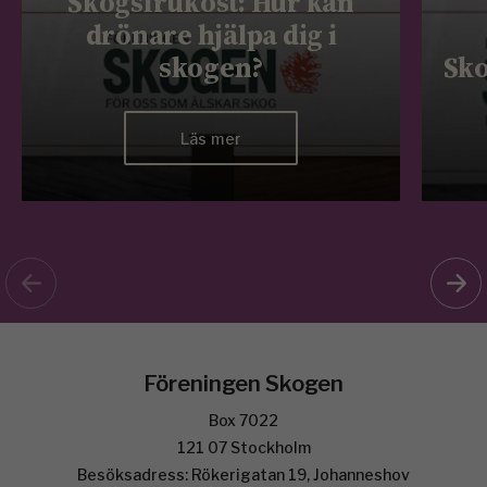
Skogsfrukost: Hur kan
drönare hjälpa dig i
skogen?
Sko
Läs mer
Föreningen Skogen
Box 7022
121 07 Stockholm
Besöksadress: Rökerigatan 19, Johanneshov