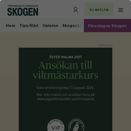
BLI MEDLEM
Hem
Tips/Råd
Opinion
Skogsskötsel
Virkesmarknad
Föreningen Skogen