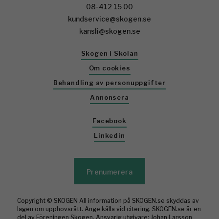
08-412 15 00
kundservice@skogen.se
kansli@skogen.se
Skogen i Skolan
Om cookies
Behandling av personuppgifter
Annonsera
Facebook
Linkedin
Prenumerera
Copyright © SKOGEN All information på SKOGEN.se skyddas av
lagen om upphovsrätt. Ange källa vid citering. SKOGEN.se är en
del av Föreningen Skogen. Ansvarig utgivare: Johan Larsson