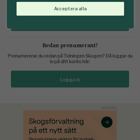
Acceptera alla
Köp prenumeration här
Redan prenumerant?
Prenumererar du redan på Tidningen Skogen? Då loggar du
in på ditt konto här:
Logga in