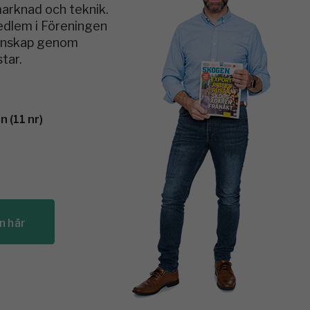
marknad och teknik.
medlem i Föreningen
kunskap genom
tar.
 (11 nr)
n här