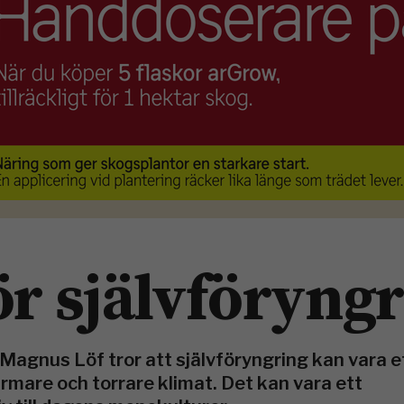
ör självföryng
agnus Löf tror att självföryngring kan vara et
rmare och torrare klimat. Det kan vara ett