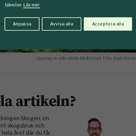
tjänster.
Läs mer
Anpassa
Avvisa alla
Acceptera alla
Uppslag av självsådda ädellövträd. Foto: Karin Bernl
ela artikeln?
idningen Skogen, en
amt skogsbruk och
 hela året där du får