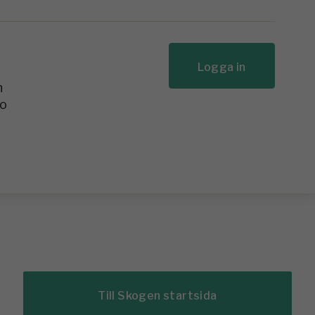
Logga in
n
to
Till Skogen startsida