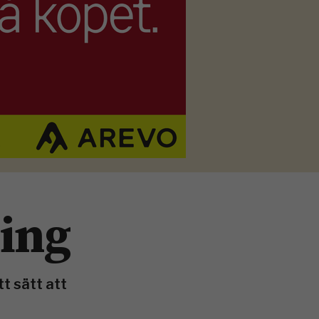
ring
t sätt att