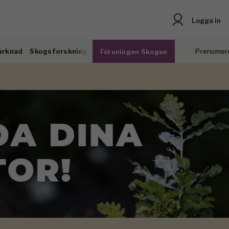
Logga in
arknad
Skogsforskning
Prenumer
Föreningen Skogen