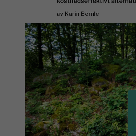
kostnadseffektivt alternati
av
Karin Bernle