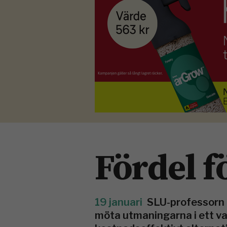
Fördel f
19 januari
SLU-professorn M
möta utmaningarna i ett va