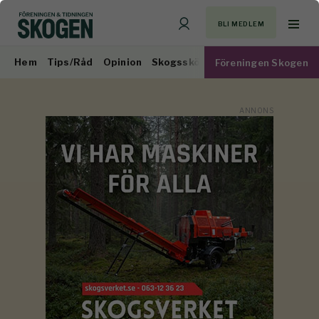
BLI MEDLEM
Hem
Tips/Råd
Opinion
Skogsskötsel
Virkesmarknad
Föreningen Skogen