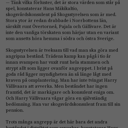
— Tänk vilka förluster, det är stora värden som står på
spel, konstaterar Hans Mäkikaltio,
skogsvårdskonsulent på Skogsstyrelsen som är med.
Stora ytor är redan drabbade i Norrbottens län,
särskilt runt Övertorneå, Pajala och Gällivare. Det är
inte den vanliga törskaten som härjar utan en variant
som ansetts höra hemma i södra och östra Sverige.
Skogsstyrelsen är tveksam till vad man ska göra med
angripna bestånd. Trädens kamp kan pågå i tio år
innan svampen har vuxit runt hela stammen och
strypt allt som ligger ovanför angreppet. I brist på
goda råd ligger myndigheten än så länge lågt med
kraven på omplantering. Man har inte tvingat Harry
Vällivaara att avverka. Men beståndet har ingen
framtid, det är markägare och konsulent eniga om.
Och Harry Vällivaara vågar göra en självständig
bedömning. Han var skogsvårdskonsulent fram till sin
pension.
Trots många angrepp är det här bara det andra
beståndet i distriktet som avverkas, konstaterar Hans