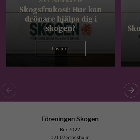
VIDEO - WEBBINARIUM
Skogsfrukost: Hur kan
drönare hjälpa dig i
skogen?
Sko
Läs mer
Föreningen Skogen
Box 7022
121 07 Stockholm