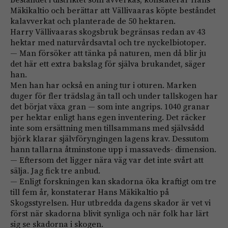
Mäkikaltio och berättar att Vällivaaras köpte beståndet
kalavverkat och planterade de 50 hektaren.
Harry Vällivaaras skogsbruk begränsas redan av 43
hektar med naturvårdsavtal och tre nyckelbiotoper.
— Man försöker att tänka på naturen, men då blir ju
det här ett extra bakslag för själva brukandet, säger
han.
Men han har också en aning tur i oturen. Marken
duger för fler trädslag än tall och under tallskogen har
det börjat växa gran — som inte angrips. 1040 granar
per hektar enligt hans egen inventering. Det räcker
inte som ersättning men tillsammans med självsådd
björk klarar självföryngingen lagens krav. Dessutom
hann tallarna åtminstone upp i massaveds- dimension.
— Eftersom det ligger nära väg var det inte svårt att
sälja. Jag fick tre anbud.
— Enligt forskningen kan skadorna öka kraftigt om tre
till fem år, konstaterar Hans Mäkikaltio på
Skogsstyrelsen. Hur utbredda dagens skador är vet vi
först när skadorna blivit synliga och när folk har lärt
sig se skadorna i skogen.