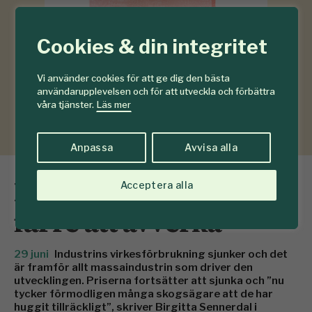
Cookies & din integritet
Vi använder cookies för att ge dig den bästa
användarupplevelsen och för att utveckla och förbättra
våra tjänster.
Läs mer
Anpassa
Avvisa alla
Låg lönsamhet får
Acceptera alla
färre att avverka
29 juni
Industrins virkesförbrukning sjunker och det
är framför allt massaindustrin som driver den
utvecklingen. Priserna fortsätter att sjunka och ”nu
tycker förmodligen många skogsägare att de har
huggit tillräckligt”, skriver Birgitta Sennerdal i