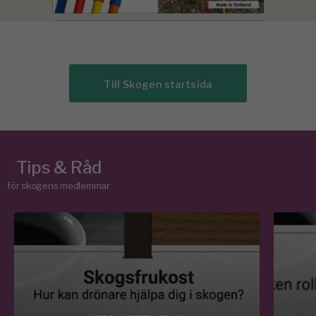
Till Skogen startsida
/
Tips & Råd
för skogens medlemmar