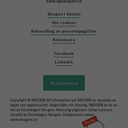
kansli@skogen.se
Skogen i Skolan
Om cookies
Behandling av personuppgifter
Annonsera
Facebook
Linkedin
Prenumerera
Copyright © SKOGEN All information på SKOGEN.se skyddas av
lagen om upphovsrätt. Ange källa vid citering. SKOGEN.se är en
del av Föreningen Skogen. Ansvarig utgivare: Johan Larsson
utsedd av Föreningen Skogen. Databasens namn:
På väg
www.skogen.se