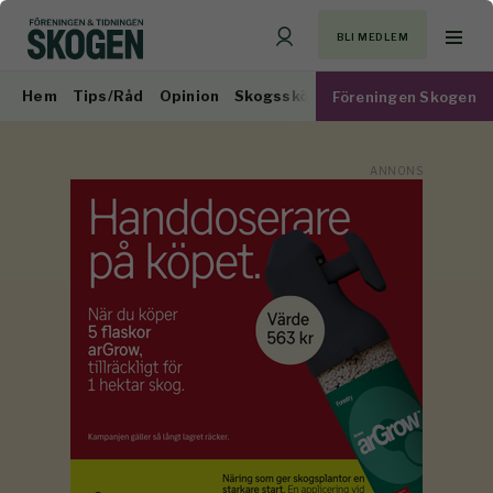
BLI MEDLEM
Hem
Tips/Råd
Opinion
Skogsskötsel
Virkesmarknad
Föreningen Skogen