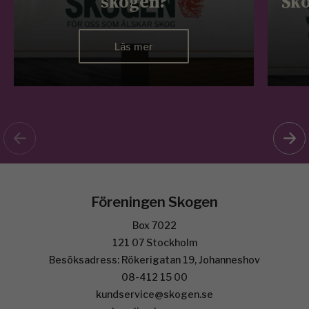
skogen?
Sko
Läs mer
Föreningen Skogen
Box 7022
121 07 Stockholm
Besöksadress: Rökerigatan 19, Johanneshov
08-412 15 00
kundservice@skogen.se