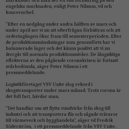
marknader och man ser en viss förbättring på den
engelska marknaden, enligt Peter Nilsson, vd och
koncernchef.
”Efter en nedgång under andra hälften av mars och
under april ser vi nu att efterfrågan förbättras och att
orderingången ökar fram till semesterperioden. Efter
de produktionsminskningar som genomförts har vi
balanserade lager och det känns positivt att vi nu
återgår till normala produktionsnivåer. De långsiktiga
effekterna av den pågående coronakrisen är fortsatt
svårbedömda, säger Peter Nilsson i ett
pressmeddelande.
Logistikföretaget VSV Unite slog rekord i
skogstransporter under mars månad. Trots corona är
det full fart, hävdar man.
”Det handlar om att flytta rundvirke från skog till
industri och att transportera flis och sågade trävaror
till värmeverk och bygghandeln”, säger vd Fredrik
Söderström, i ett pressmeddelande från VSV Unite.