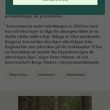
Produktionstakten revideras löpande, enligt bolaget.
Även i verksamheten i Baltikum och England kommer
permitteringar att genomföras.
”Leveranserna under inledningen av 2020 har varit
bra och våra lager är låga för säsongen vilket är en
styrka i detta osäkra läge. Många av våra marknader
fungerar bra medan den lägre efterfrågan från
England har stor påverkan på vår verksamhet. Vi har
en beredskap att snabbt öka kapaciteten igen då
efterfrågan ökar”, säger Peter Nilsson, vd och
koncernchef i Bergs Timber, i ett pressmeddelande.
Bergs Timber
coronakrisen
virkesmarknad