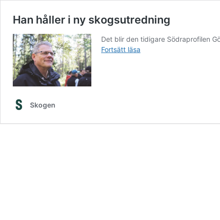
Han håller i ny skogsutredning
Det blir den tidigare Södraprofilen 
Han
Fortsätt läsa
håller
i
ny
skogsutredning
Skogen