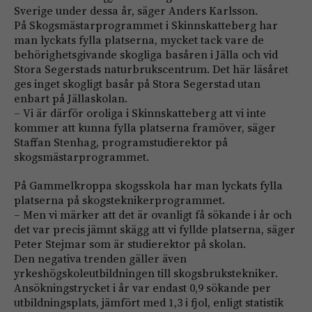
Sverige under dessa år, säger Anders Karlsson.
På Skogsmästarprogrammet i Skinnskatteberg har
man lyckats fylla platserna, mycket tack vare de
behörighetsgivande skogliga basåren i Jälla och vid
Stora Segerstads naturbrukscentrum. Det här läsåret
ges inget skogligt basår på Stora Segerstad utan
enbart på Jällaskolan.
– Vi är därför oroliga i Skinnskatteberg att vi inte
kommer att kunna fylla platserna framöver, säger
Staffan Stenhag, programstudierektor på
skogsmästarprogrammet.
På Gammelkroppa skogsskola har man lyckats fylla
platserna på skogsteknikerprogrammet.
– Men vi märker att det är ovanligt få sökande i år och
det var precis jämnt skägg att vi fyllde platserna, säger
Peter Stejmar som är studierektor på skolan.
Den negativa trenden gäller även
yrkeshögskoleutbildningen till skogsbrukstekniker.
Ansökningstrycket i år var endast 0,9 sökande per
utbildningsplats, jämfört med 1,3 i fjol, enligt statistik