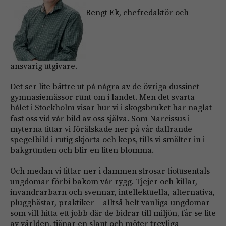
Bengt Ek, chefredaktör och
ansvarig utgivare.
Det ser lite bättre ut på några av de övriga dussinet
gymnasiemässor runt om i landet. Men det svarta
hålet i Stockholm visar hur vi i skogsbruket har naglat
fast oss vid vår bild av oss själva. Som Narcissus i
myterna tittar vi förälskade ner på vår dallrande
spegelbild i rutig skjorta och keps, tills vi smälter in i
bakgrunden och blir en liten blomma.
Och medan vi tittar ner i dammen strosar tiotusentals
ungdomar förbi bakom vår rygg. Tjejer och killar,
invandrarbarn och svennar, intellektuella, alternativa,
plugghästar, praktiker – alltså helt vanliga ungdomar
som vill hitta ett jobb där de bidrar till miljön, får se lite
av världen, tjänar en slant och möter trevliga