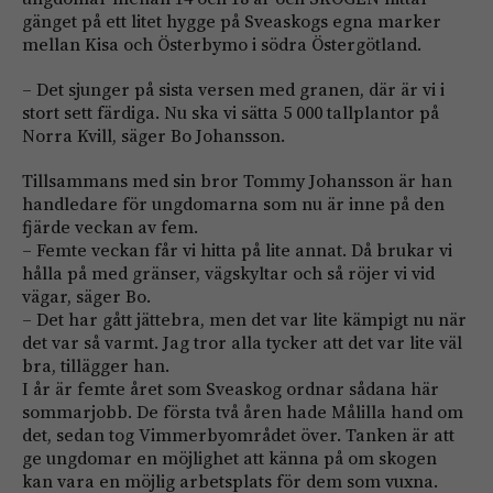
gänget på ett litet hygge på Sveaskogs egna marker
mellan Kisa och Österbymo i södra Östergötland.
– Det sjunger på sista versen med granen, där är vi i
stort sett färdiga. Nu ska vi sätta 5 000 tallplantor på
Norra Kvill, säger Bo Johansson.
Tillsammans med sin bror Tommy Johansson är han
handledare för ungdomarna som nu är inne på den
fjärde veckan av fem.
– Femte veckan får vi hitta på lite annat. Då brukar vi
hålla på med gränser, vägskyltar och så röjer vi vid
vägar, säger Bo.
– Det har gått jättebra, men det var lite kämpigt nu när
det var så varmt. Jag tror alla tycker att det var lite väl
bra, tillägger han.
I år är femte året som Sveaskog ordnar sådana här
sommarjobb. De första två åren hade Målilla hand om
det, sedan tog Vimmerbyområdet över. Tanken är att
ge ungdomar en möjlighet att känna på om skogen
kan vara en möjlig arbetsplats för dem som vuxna.