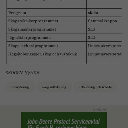
Program
skola
a
Skogsteknikerprogrammet
Gammelkroppa
2
Skogsmästarprogrammet
SLU
5
Jägmästarprogrammet
SLU
6
Skogs- och träprogrammet
Linnéuniversitetet
5
Högskoleingenjör, skog och träteknik
Linnéuniversitetet
1
SKOGEN 10/2015
Rekrytering
skogsutbildning
Utbildning och Arbete