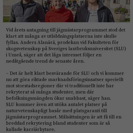
Vid årets antagning till jägmästarprogrammet stod det
klart att många av utbildningsplatserna inte skulle
fyllas. Anders Alanärä, prodekan vid Fakulteten för
skogsvetenskap på Sveriges lantbruksuniversitet (SLU)
i Umeå, säger att det låga intresset följer en
nedåtgående trend de senaste åren.
– Det är helt klart besvärande för SLU och vi kommer
nu att göra riktade marknadsföringsinsatser speciellt
mot storstadsregioner där vi traditionellt inte har
rekryterat så många studenter, men där
befolkningsmängden ökar snabbast, säger han.
SLU kommer även att utöka antalet platser på
naturvetenskapligt basår med platsgaranti till
jägmästarprogrammet. Målsättningen är att få till en
breddad rekrytering bland studenter som är så
kallade karriärbytare.