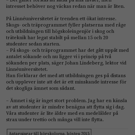
intresset behöver nog väckas redan när man är liten.
På Linnéuniversitetet är trenden ett ökat intresse.
Skogs- och träprogrammet fyller platserna med råge
och utbildningen till högskoleingenjör i skog och
träteknik har legat stabilt på mellan 15 och 20
studenter sedan starten.
– På skogs- och träprogrammet har det gått uppåt med
antalet sökande och nu ligger vi i princip på två
sökanden per plats, säger Johan Lindeberg, lektor vid
Linnéuniversitetet.
Han förklarar det med att utbildningen ges på distans
och upplever inte att det är ett minskande intresse för
det skogliga ämnet som sådant.
– Ämnet i sig är inget stort problem. Jag har en känsla
av att studenter är mindre benägna att flytta sig i dag.
Våra studenter är lite äldre med en medel­ålder på
strax under trettio och många vill inte flytta.
Antagningar till högskolorna, hösten 2015