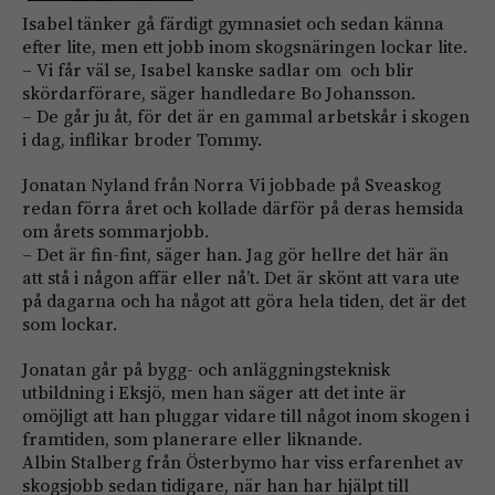
Isabel tänker gå färdigt gymnasiet och sedan känna
efter lite, men ett jobb inom skogsnäringen lockar lite.
– Vi får väl se, Isabel kanske sadlar om och blir
skördarförare, säger handledare Bo Johansson.
– De går ju åt, för det är en gammal arbetskår i skogen
i dag, inflikar broder Tommy.
Jonatan Nyland från Norra Vi jobbade på Sveaskog
redan förra året och kollade därför på deras hemsida
om årets sommarjobb.
– Det är fin-fint, säger han. Jag gör hellre det här än
att stå i någon affär eller nå’t. Det är skönt att vara ute
på dagarna och ha något att göra hela tiden, det är det
som lockar.
Jonatan går på bygg- och anläggningsteknisk
utbildning i Eksjö, men han säger att det inte är
omöjligt att han pluggar vidare till något inom skogen i
framtiden, som planerare eller liknande.
Albin Stalberg från Österbymo har viss erfarenhet av
skogsjobb sedan tidigare, när han har hjälpt till