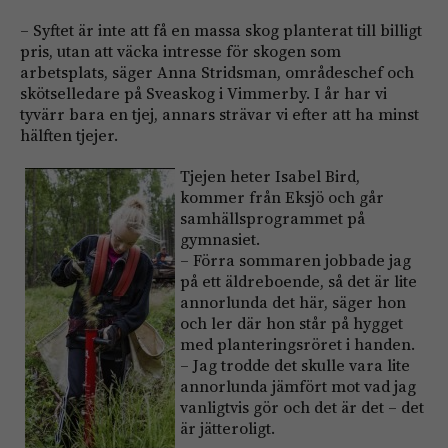
– Syftet är inte att få en massa skog planterat till billigt
pris, utan att väcka intresse för ­skogen som
arbetsplats, säger Anna Stridsman, områdeschef och
skötselledare på Sveaskog i Vimmerby. I år har vi
tyvärr bara en tjej, annars strävar vi efter att ha minst
hälften tjejer.
Tjejen heter Isabel Bird,
kommer från Eksjö och går
samhällsprogrammet på
gymnasiet.
– Förra sommaren jobbade jag
på ett ­äldreboende, så det är lite
annorlunda det här, säger hon
och ler där hon står på hygget
med planteringsröret i handen.
– Jag trodde det skulle vara lite
annorlunda jämfört mot vad jag
vanligtvis gör och det är det – det
är jätteroligt.