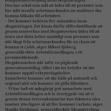
Den har också som mål att bidra till att personer som
har stått utanför arbetsmarknaden nu snabbare ska
komma tillbaka till arbetslivet.
– Det kommer behövas fler människor inom
skogsnäringen. Det känns därför tillfredsställande att
genom samverkan med Skogsstyrelsen bidra till att
svara mot detta behov samtidigt som personer som
står långt från arbetsmarknaden får en chans att
komma ut i jobb, säger Mikael Sjöberg,
generaldirektör Arbetsförmedlingen, i ett
pressmeddelande.
Skogsbranschen står inför en pågående
generationsväxling, vilket i sin tur betyder att det
kommer uppstå rekryteringsbehov.
Samarbetet kommer att ske både på nationell och
regional nivå och kommer att gälla tillsvidare.
– Vi har haft ett mångårigt gott samarbete med
Arbetsförmedlingen och är övertygade om att vi
genom denna överenskommelse kan fokusera våra
insatser ytterligare så att fler kommer i arbete, säger
Monika Stridsman, generaldirektör Skogsstyrelsen.