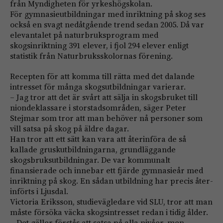
från Myndig­heten för yrkeshögskolan.
För gymnasieutbildningar med inriktning på skog ses
också en svagt nedåtgående trend sedan 2005. Då var
elevantalet på naturbruksprogram med
skogsinriktning 391 elever, i fjol 294 elever enligt
statistik från Naturbruksskolornas förening.
Recepten för att komma till rätta med det dalande
intresset för många skogsutbildningar varierar.
– Jag tror att det är svårt att sälja in skogsbruket till
nionde­klassare i storstads­områden, säger Peter
Stejmar som tror att man behöver nå personer som
vill satsa på skog på äldre dagar.
Han tror att ett sätt kan vara att återinföra de så
kallade grusk­utbildningarna, grundläggande
skogsbruksutbildningar. De var kommunalt
finansierade och innebar ett fjärde gymnasieår med
inriktning på skog. En sådan utbildning har precis åter­
införts i Ljusdal.
Victoria Eriksson, studievägledare vid SLU, tror att man
måste försöka väcka skogsintresset redan i tidig ålder.
– Det gäller förstås att satsa på alla nivåer, men