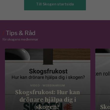
Till Skogen startsida
/
Tips & Råd
för skogens medlemmar
VIDEO - WEBBINARIUM
Skogsfrukost: Hur kan
drönare hjälpa dig i
skogen?
Sko