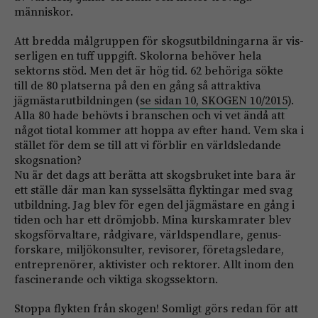
människor.
Att bredda målgruppen för skogsutbildningarna är ­vis­
serligen en tuff uppgift. Skolorna behöver hela
sektorns stöd. Men det är hög tid. 62 behöriga sökte
till de 80 platserna på den en gång så attraktiva
jägmästar­utbildningen (
se sidan 10, SKOGEN 10/2015
).
Alla 80 hade behövts i branschen och vi vet ändå att
något tiotal kommer att hoppa av efter hand. Vem ska i
stället för dem se till att vi förblir en världsledande
skogsnation?
Nu är det dags att berätta att skogsbruket inte bara är
ett ställe där man kan sysselsätta flyktingar med svag
utbildning. Jag blev för egen del jägmästare en gång i
tiden och har ett drömjobb. Mina kurskamrater blev
skogsförvaltare, rådgivare, världspendlare, genus­
forskare, miljökonsulter, revisorer, företagsledare,
entre­prenörer, aktivister och rektorer. Allt inom den
fasci­nerande och viktiga skogssektorn.
Stoppa flykten från skogen! Somligt görs redan för att