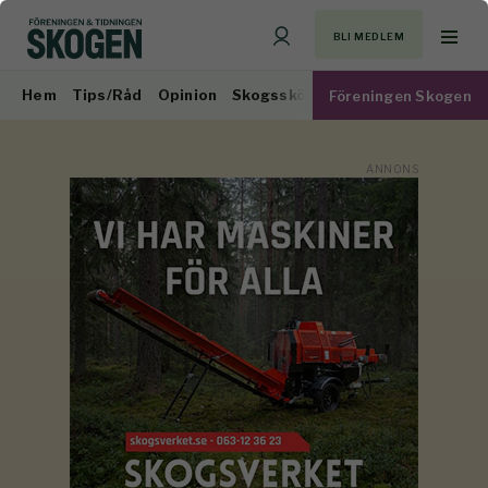
BLI MEDLEM
Hem
Tips/Råd
Opinion
Skogsskötsel
Virkesmarknad
Föreningen Skogen