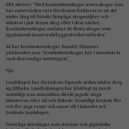
SKS skriver: ”Med kontinuitetsskogar avses skogar som
har naturvärden vars förekomst förklaras av att det
under lång tid funnits lämpliga skogsmiljöer och
substrat i just denna skog eller i dess närhet.
Kontinuitetsskogar omfattar de flesta skogar som
uppkommit innan trakthyggesbruket infördes.”
Så har kontinuitetsskogar funnits? Stämmer
påståenden som ”Kontinuitetsskogar har i tusentals år
varit den vanliga naturtypen”.
Nja.
Landskapet har förändrats löpande sedan istiden drog
sig tillbaka. Landhöjningen har blottlagt ny mark
samtidigt som människan direkt jagade längs
iskanterna efter säl och fiskade. Samtidigt började fler
och fler jaga renar och annat vilt i inlandet och
brukade landskapet.
Naturliga störningar som stormar och gigantiska