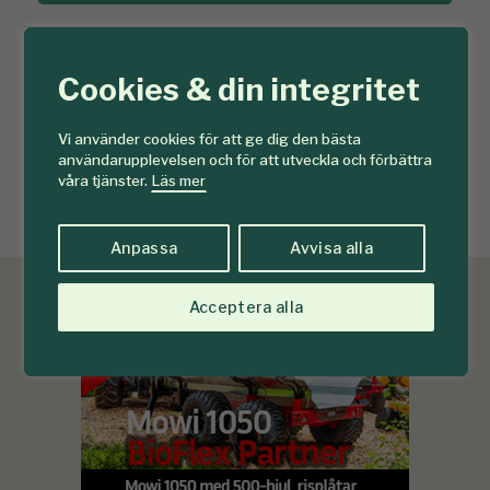
Redan prenumerant?
Cookies & din integritet
Prenumererar du redan på Tidningen Skogen? Då loggar du
in på ditt konto här:
Vi använder cookies för att ge dig den bästa
användarupplevelsen och för att utveckla och förbättra
Logga in
våra tjänster.
Läs mer
Anpassa
Avvisa alla
Acceptera alla