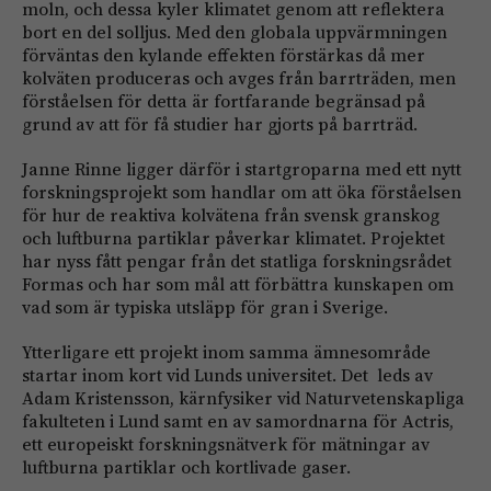
moln, och dessa kyler klimatet genom att reflektera
bort en del solljus. Med den globala uppvärmningen
förväntas den kylande effekten förstärkas då mer
kolväten produceras och avges från barrträden, men
förståelsen för detta är fortfarande begränsad på
grund av att för få studier har gjorts på barrträd.
Janne Rinne ligger därför i startgroparna med ett nytt
forskningsprojekt som handlar om att öka förståelsen
för hur de reaktiva kolvätena från svensk granskog
och luftburna partiklar påverkar klimatet. Projektet
har nyss fått pengar från det statliga forskningsrådet
Formas och har som mål att förbättra kunskapen om
vad som är typiska utsläpp för gran i Sverige.
Ytterligare ett projekt inom samma ämnesområde
startar inom kort vid Lunds universitet. Det leds av
Adam Kristensson, kärnfysiker vid Naturvetenskapliga
fakulteten i Lund samt en av samordnarna för Actris,
ett europeiskt forskningsnätverk för mätningar av
luftburna partiklar och kortlivade gaser.