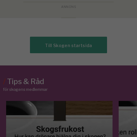
Till Skogen startsida
/
Tips & Råd
för skogens medlemmar