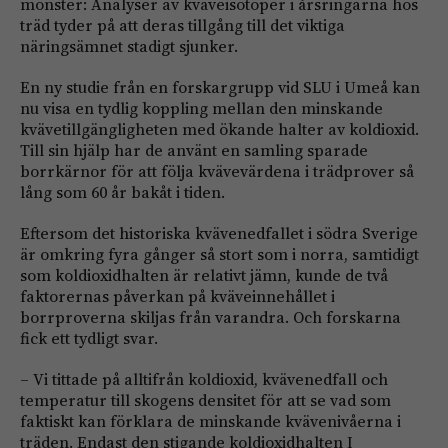
mönster: Analyser av kväveisotoper i årsringarna hos
träd tyder på att deras tillgång till det viktiga
näringsämnet stadigt sjunker.
En ny studie från en forskargrupp vid SLU i Umeå kan
nu visa en tydlig koppling mellan den minskande
kvävetillgängligheten med ökande halter av koldioxid.
Till sin hjälp har de använt en samling sparade
borrkärnor för att följa kvävevärdena i trädprover så
lång som 60 år bakåt i tiden.
Eftersom det historiska kvävenedfallet i södra Sverige
är omkring fyra gånger så stort som i norra, samtidigt
som koldioxidhalten är relativt jämn, kunde de två
faktorernas påverkan på kväveinnehållet i
borrproverna skiljas från varandra. Och forskarna
fick ett tydligt svar.
– Vi tittade på alltifrån koldioxid, kvävenedfall och
temperatur till skogens densitet för att se vad som
faktiskt kan förklara de minskande kvävenivåerna i
träden. Endast den stigande koldioxidhalten I