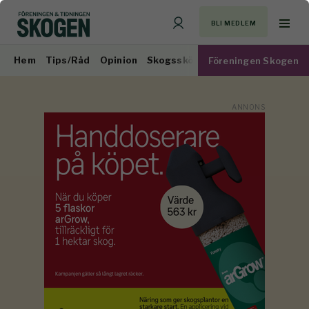
BLI MEDLEM
Hem
Tips/Råd
Opinion
Skogsskötsel
Virkesmarknad
Föreningen Skogen