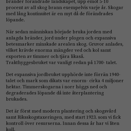
bränder förändrade landskapet, upp emot 5-10
procent av all skog brann exempelvis varje år. Skogar
med lång kontinuitet är en myt då de förändrades
löpande.
När sedan människan började bruka jorden med
anlagda bränder, jord under plogen och expansiva
betesmarker minskade arealen skog. Gruvor anlades,
vilket krävde enorma mängder ved och kol samt
exporten av timmer och tjära likaså.
Trakthyggesbruket var vanligt redan på 1700- talet.
Det expansiva jordbruket upphörde inte förrän 1940-
talet och mark som dikats var enorm- cirka 4 miljoner
hektar. Timmerskogarna i norr höggs ned och
degraderades löpande då inte återplantering
brukades.
Det är först med modern plantering och skogsvård
samt Riksskogstaxeringen, med start 1923. som vi fick
kontroll över resurserna. Innan dessa år har vi liten
koll.