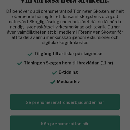
Då behöver du bli prenumerant på Tidningen Skogen, en helt
oberoende tidning för ett lönsamt skogsbruk och god
naturvård. Skoglig läsning under hela året där du får nörda
ner dig i skogsskötsel, virkesmarknad och teknik. Du har
även valmöjligheten att bli medlem i Föreningen Skogen för
att ta del av ännu mer kunskap genom exkursioner och
digitala skogsfrukostar.
Tillgång till artiklar på skogen.se
Tidningen Skogen hem till brevlådan (11 nr)
E-tidning
Mediaarkiv
Se prenumererationserbjudanden här
Köp prenumeration här