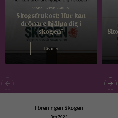
VIDEO - WEBBINARIUM
Skogsfrukost: Hur kan
drönare hjälpa dig i
skogen?
Sko
Läs mer
Föreningen Skogen
Box 7022