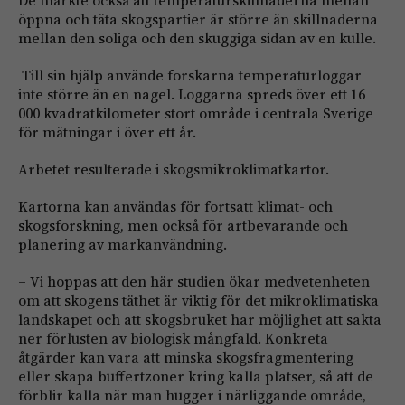
öppna och täta skogspartier är större än skillnaderna
mellan den soliga och den skuggiga sidan av en kulle.
Till sin hjälp använde forskarna temperaturloggar
inte större än en nagel. Loggarna spreds över ett 16
000 kvadratkilometer stort område i centrala Sverige
för mätningar i över ett år.
Arbetet resulterade i skogsmikroklimatkartor.
Kartorna kan användas för fortsatt klimat- och
skogsforskning, men också för artbevarande och
planering av markanvändning.
– Vi hoppas att den här studien ökar medvetenheten
om att skogens täthet är viktig för det mikroklimatiska
landskapet och att skogsbruket har möjlighet att sakta
ner förlusten av biologisk mångfald. Konkreta
åtgärder kan vara att minska skogsfragmentering
eller skapa buffertzoner kring kalla platser, så att de
förblir kalla när man hugger i närliggande område,