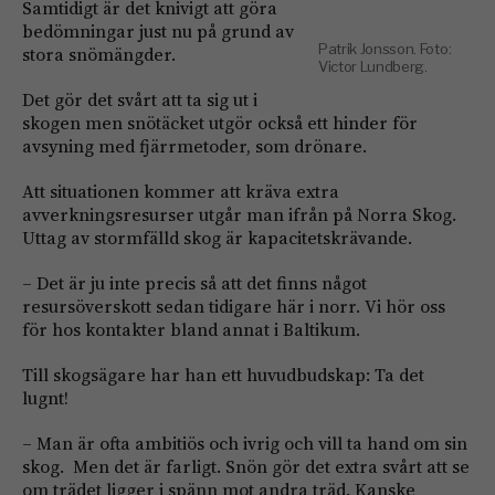
Samtidigt är det knivigt att göra
bedömningar just nu på grund av
Patrik Jonsson. Foto:
stora snömängder.
Victor Lundberg.
Det gör det svårt att ta sig ut i
skogen men snötäcket utgör också ett hinder för
avsyning med fjärrmetoder, som drönare.
Att situationen kommer att kräva extra
avverkningsresurser utgår man ifrån på Norra Skog.
Uttag av stormfälld skog är kapacitetskrävande.
– Det är ju inte precis så att det finns något
resursöverskott sedan tidigare här i norr. Vi hör oss
för hos kontakter bland annat i Baltikum.
Till skogsägare har han ett huvudbudskap: Ta det
lugnt!
– Man är ofta ambitiös och ivrig och vill ta hand om sin
skog. Men det är farligt. Snön gör det extra svårt att se
om trädet ligger i spänn mot andra träd. Kanske