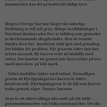
mossmarken kan det periodvis bli väldigt torrt.
Skogen i Sverige har inte längre sin naturliga
fördelning av tall och gran. Många nordsluttningar i
Norrland dominerades förr av tallskog som gynnades
av återkommande skogsbränder. Men de senaste
hundra åren har markerna vuxit igen med granskog.
Det bäddar för problem. När granens rötter inte kan
arbeta normalt, får barren svårt att hushålla med
vatten. Det innebär att granen inte bara torkar på torr
mark utan även på blöt mark.
– Tallen hushållar bättre med vattnet, förmodligen
genom att klyvöppningarna i barren är bättre
konstruerade. Klyvöppningarna är de hål som barren
andas genom, säger Gunnar Isacsson.
Gran är ett säkert odlings-alternativ på rätt ställe –
genomsnittsmarker och friska moränmarker. Det ska