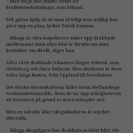
– Man vill ju inte utsätta virket för
kvalitetsnedsättningar, som blånad.
Sök gärna hjälp så att man så tidigt som möjligt kan
göra upp en plan, tycker Patrik Jonsson.
– Många av våra inspektorer söker upp drabbade
medlemmar men allra bäst är förstås om man
kontaktar oss direkt, säger han.
Allra värst drabbade Johannes längre söderut, som
Gävleborg och östra Dalarna. Men skadorna är även
svåra längs kusten, från Uppland till Norrbotten.
Det största stormskadorna faller inom Mellanskogs
verksamhetsområde. Även de tar upp svårigheterna
att inventera på grund av stora mängder snö.
Men en sak står klar: skogsskadorna är mycket
utbredda.
– Många skogsägare har drabbats oerhört hårt, vår