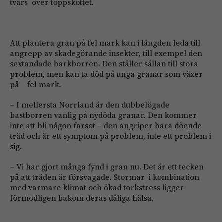
tvärs över toppskottet.
Att plantera gran på fel mark kan i längden leda till
angrepp av skadegörande insekter, till exempel den
sextandade barkborren. Den ställer sällan till stora
problem, men kan ta död på unga granar som växer
på fel mark.
– I mellersta Norrland är den dubbelögade
bastborren vanlig på nydöda granar. Den kommer
inte att bli någon farsot – den angriper bara döende
träd och är ett symptom på problem, inte ett problem i
sig.
– Vi har gjort många fynd i gran nu. Det är ett tecken
på att träden är försvagade. Stormar i kombination
med varmare klimat och ökad torkstress ligger
förmodligen bakom deras dåliga hälsa.