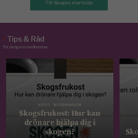
Till Skogen startsida
/
Tips & Råd
för skogens medlemmar
VIDEO - WEBBINARIUM
Skogsfrukost: Hur kan
drönare hjälpa dig i
skogen?
Sko