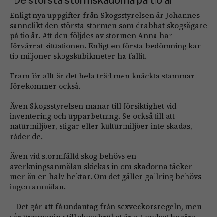
”De största stormskadorna på tio år”
Enligt nya uppgifter från Skogsstyrelsen är Johannes
sannolikt den största stormen som drabbat skogsägare
på tio år. Att den följdes av stormen Anna har
förvärrat situationen. Enligt en första bedömning kan
tio miljoner skogskubikmeter ha fallit.
Framför allt är det hela träd men knäckta stammar
förekommer också.
Även Skogsstyrelsen manar till försiktighet vid
inventering och upparbetning. Se också till att
naturmiljöer, stigar eller kulturmiljöer inte skadas,
råder de.
Även vid stormfälld skog behövs en
averkningsanmälan skickas in om skadorna täcker
mer än en halv hektar. Om det gäller gallring behövs
ingen anmälan.
– Det går att få undantag från sexveckorsregeln, men
vår uppmaning till skogsbruket är att endast begära