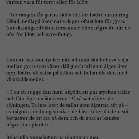
varken vara för torrt eller för blött.
– Terrängen får gärna slutta lite för bättre dränering.
Dikad, nedlagd åkermark duger oftast inte för gran.
När dikningseffekten försvinner efter några år blir det
ofta för blött och syre-fattigt.
Gunnar Isacsson tycker inte att man ska behöva välja
mellan gran som växer dåligt och tall som älgen äter
upp. Bättre att satsa på tallen och behandla den med
viltskyddsmedel.
– I en tät rugge kan man skydda ett par stycken tallar
och låta älgarna äta resten. På så sätt sköter de
röjningen. Ta inte bort de tallar som älgarna ätit på –
av någon anledning smakar de bäst. Låter du dem stå
fortsätter de att äta på dem och du sparar kanske
några fina plantor.
Behandla toppskotten på plantorna med