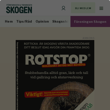
BLI MEDLEM
Hem
Tips/Råd
Opinion
Skogsskötsel
Virkesmarknad
Föreningen Skogen