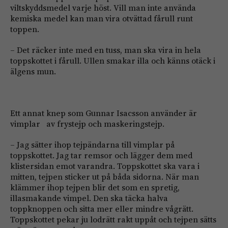
viltskyddsmedel varje höst. Vill man inte använda
kemiska medel kan man vira otvättad fårull runt
toppen.
– Det räcker inte med en tuss, man ska vira in hela
toppskottet i fårull. Ullen smakar illa och känns otäck i
älgens mun.
Ett annat knep som Gunnar Isacsson använder är
vimplar av frystejp och maskeringstejp.
– Jag sätter ihop tejpändarna till vimplar på
toppskottet. Jag tar remsor och lägger dem med
klistersidan emot varandra. Toppskottet ska vara i
mitten, tejpen sticker ut på båda sidorna. När man
klämmer ihop tejpen blir det som en spretig,
illasmakande vimpel. Den ska täcka halva
toppknoppen och sitta mer eller mindre vågrätt.
Toppskottet pekar ju lodrätt rakt uppåt och tejpen sätts