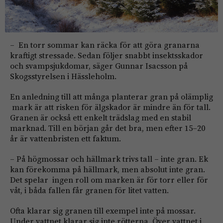
– En torr sommar kan räcka för att göra granarna
kraftigt stressade. Sedan följer snabbt insektsskador
och svampsjukdomar, säger Gunnar Isacsson på
Skogsstyrelsen i Hässleholm.
En anledning till att många planterar gran på olämplig
mark är att risken för älgskador är mindre än för tall.
Granen är också ett enkelt trädslag med en stabil
marknad. Till en början går det bra, men efter 15–20
år är vattenbristen ett faktum.
– På högmossar och hällmark trivs tall – inte gran. Ek
kan förekomma på hällmark, men absolut inte gran.
Det spelar ingen roll om marken är för torr eller för
våt, i båda fallen får granen för litet vatten.
Ofta klarar sig granen till exempel inte på mossar.
Under vattnet klarar sig inte rötterna. Över vattnet i