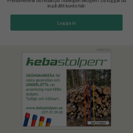
Prenumererar du redan på Tidningen Skogen? Då loggar du
in på ditt konto här:
Logga in