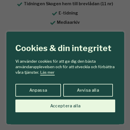
Tidningen Skogen hem till brevlådan (11 nr)
E-tidning
Mediaarkiv
Se prenumererationserbjudanden här
Cookies & din integritet
Vi använder cookies för att ge dig den bästa
Köp prenumeration här
användarupplevelsen och för att utveckla och förbättra
våra tjänster.
Läs mer
Redan prenumerant?
Anpassa
Avvisa alla
Prenumererar du redan på Tidningen Skogen? Då loggar du
in på ditt konto här:
Acceptera alla
Logga in