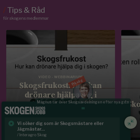
/
Tips & Råd
för skogens medlemmar
VIDEO - WEBBINARIUM
På väg
Skogsfrukost: Hur kan
drönare hjälpa dig i
skogen?
Sko
Johan vikar för Emma i norr
kogsmästare eller
Rundvirke Skog söker virkesutsyna
Läs mer
Hälsing...
/ Rundvirke Skog