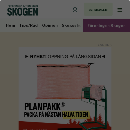
BLI MEDLEM
Hem
Tips/Råd
Opinion
Skogsskötsel
Virkesmarknad
Föreningen Skogen