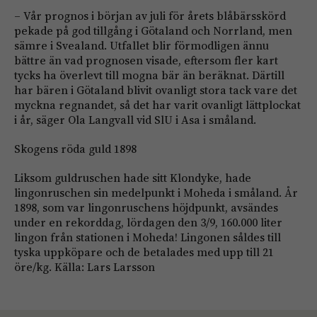
– Vår prognos i början av juli för årets blåbärsskörd
pekade på god tillgång i Götaland och Norrland, men
sämre i Svealand. Utfallet blir förmodligen ännu
bättre än vad prognosen visade, eftersom fler kart
tycks ha överlevt till mogna bär än beräknat. Därtill
har bären i Götaland blivit ovanligt stora tack vare det
myckna regnandet, så det har varit ovanligt lättplockat
i år, säger Ola Langvall vid SlU i Asa i småland.
Skogens röda guld 1898
Liksom guldruschen hade sitt Klondyke, hade
lingonruschen sin medelpunkt i Moheda i småland. År
1898, som var lingonruschens höjdpunkt, avsändes
under en rekorddag, lördagen den 3/9, 160.000 liter
lingon från stationen i Moheda! Lingonen såldes till
tyska uppköpare och de betalades med upp till 21
öre/kg. Källa: Lars Larsson