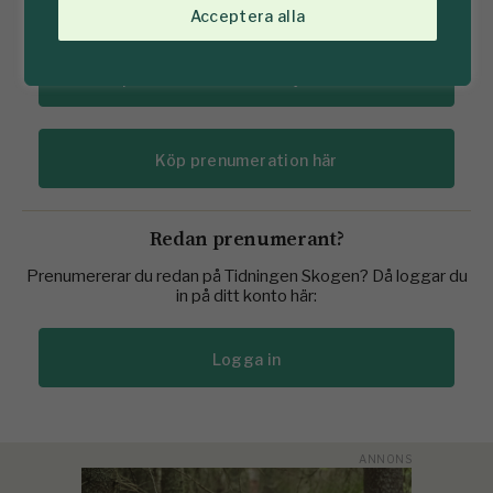
Acceptera alla
Se prenumererationserbjudanden här
Köp prenumeration här
Redan prenumerant?
Prenumererar du redan på Tidningen Skogen? Då loggar du
in på ditt konto här:
Logga in