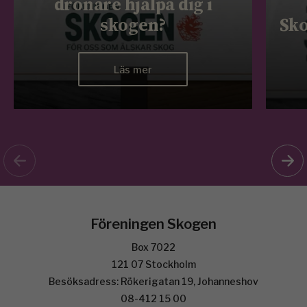
drönare hjälpa dig i
skogen?
Sko
Läs mer
Föreningen Skogen
Box 7022
121 07 Stockholm
Besöksadress: Rökerigatan 19, Johanneshov
08-412 15 00