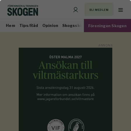
BLI MEDLEM
Hem
Tips/Råd
Opinion
Skogsskötsel
Virkesmarknad
Föreningen Skogen