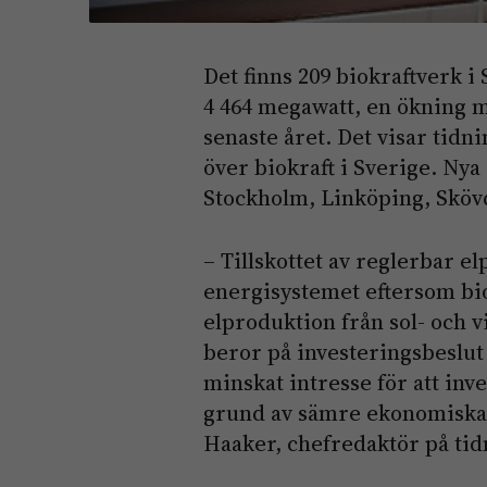
Det finns 209 biokraftverk i
4 464 megawatt, en ökning m
senaste året. Det visar tid
över biokraft i Sverige. Nya 
Stockholm, Linköping, Sköv
– Tillskottet av reglerbar e
energisystemet eftersom bio
elproduktion från sol- och v
beror på investeringsbeslut 
minskat intresse för att inv
grund av sämre ekonomiska 
Haaker, chefredaktör på ti