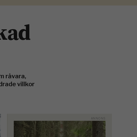
kad
m råvara,
rade villkor