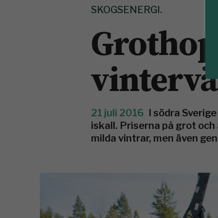
SKOGSENERGI.
Grothopp
vintervä
21 juli 2016
I södra Sverig
iskall. Priserna på grot oc
milda vintrar, men även ge