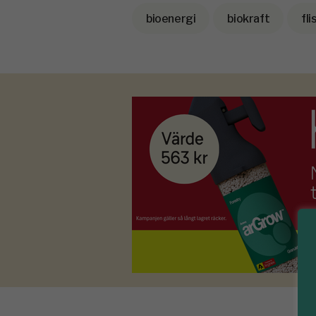
bioenergi
biokraft
fli