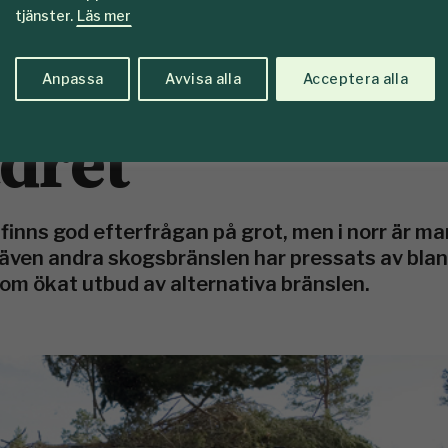
tjänster.
Läs mer
 står till ­EU o
Anpassa
Avvisa alla
Acceptera alla
dret
e finns god efterfrågan på grot, men i norr är 
h även andra skogsbränslen har pressats av bla
nom ökat utbud av alternativa bränslen.