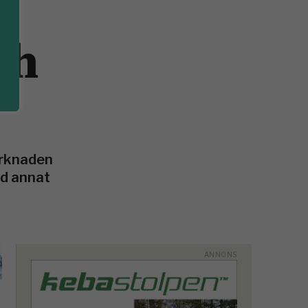
ch
marknaden
nd annat