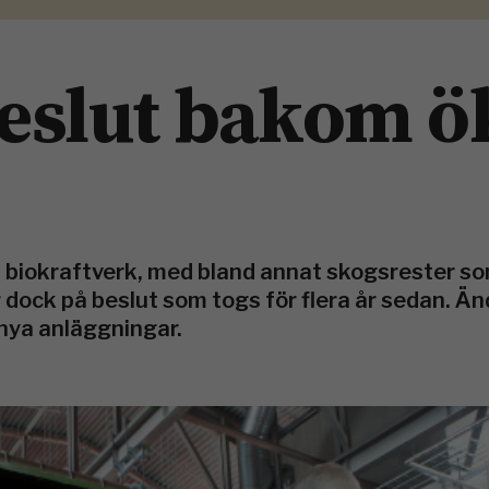
eslut bakom ö
n biokraftverk, med bland annat skogsrester so
dock på beslut som togs för flera år sedan. Änd
i nya anläggningar.