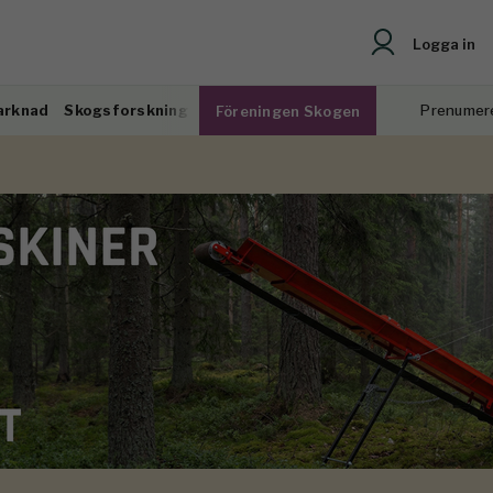
Logga in
arknad
Skogsforskning
Prenumer
Föreningen Skogen