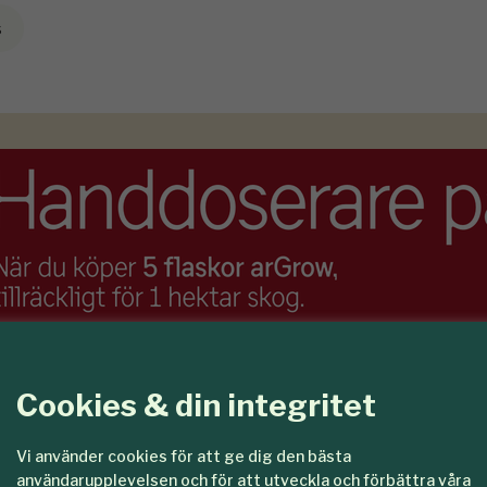
s
Cookies & din integritet
Vi använder cookies för att ge dig den bästa
användarupplevelsen och för att utveckla och förbättra våra