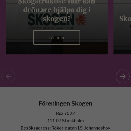
Skogsfrukost: Hur kan
drönare hjälpa dig i
skogen?
Sko
Läs mer
Föreningen Skogen
Box 7022
121 07 Stockholm
Besöksadress: Rökerigatan 19, Johanneshov