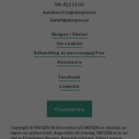
08-412 15 00
kundservice@skogen.se
kansli@skogen.se
Skogen i Skolan
Om cookies
Behandling av personuppgifter
Annonsera
Facebook
Linkedin
Prenumerera
Copyright © SKOGEN All information på SKOGEN.se skyddas av
lagen om upphovsrätt. Ange källa vid citering. SKOGEN.se är en
del av Föreningen Skogen. Ansvarig utgivare: Johan Larsson