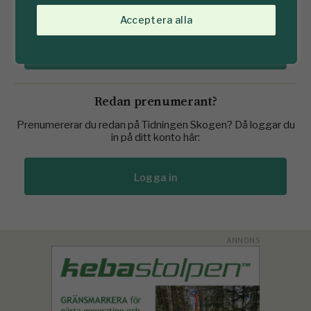
Se prenumererationserbjudanden här
Acceptera alla
Köp prenumeration här
Redan prenumerant?
Prenumererar du redan på Tidningen Skogen? Då loggar du
in på ditt konto här:
Logga in