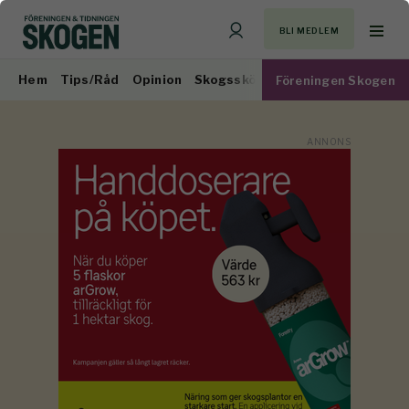
BLI MEDLEM
Hem
Tips/Råd
Opinion
Skogsskötsel
Virkesmarknad
Föreningen Skogen