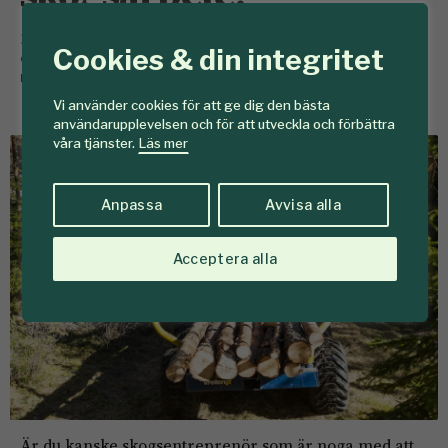
26 mars
Har du fått en tankeställare efter att en vän
Cookies & din integritet
eller du själv varit med om en incident? Eller är det en
rutin att aldrig tumma på säkerhetsutrustningen?
Vi använder cookies för att ge dig den bästa
användarupplevelsen och för att utveckla och förbättra
våra tjänster.
Läs mer
Anpassa
Avvisa alla
Acceptera alla
Är du kanske skogsentreprenör som är noga med att