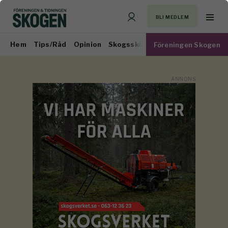
BLI MEDLEM
Hem
Tips/Råd
Opinion
Skogsskötsel
Virkesmarknad
Föreningen Skogen