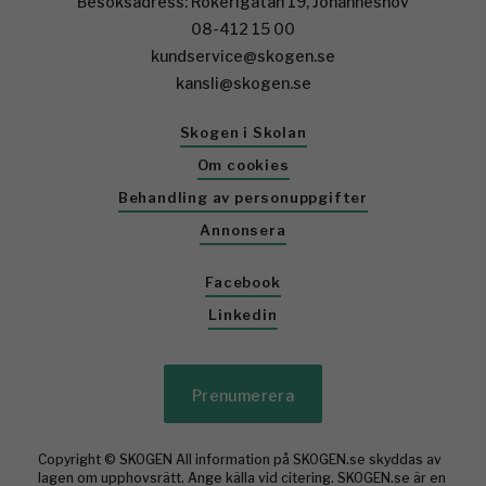
Besöksadress: Rökerigatan 19, Johanneshov
08-412 15 00
kundservice@skogen.se
kansli@skogen.se
Skogen i Skolan
Om cookies
Behandling av personuppgifter
Annonsera
Facebook
Linkedin
Prenumerera
Copyright © SKOGEN All information på SKOGEN.se skyddas av
lagen om upphovsrätt. Ange källa vid citering. SKOGEN.se är en