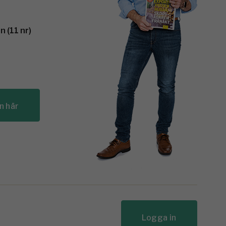
 (11 nr)
n här
Logga in