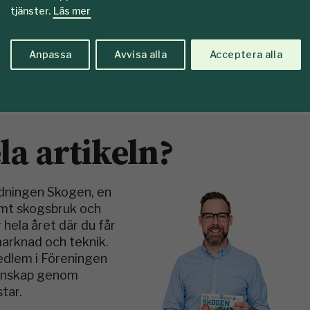
tjänster.
Läs mer
Anpassa
Avvisa alla
Acceptera alla
Genrebild: Foto: Per Ericsson
ela artikeln?
idningen Skogen, en
amt skogsbruk och
 hela året där du får
marknad och teknik.
medlem i Föreningen
kunskap genom
tar.