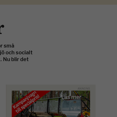
r
ör små
ö och socialt
 Nu blir det