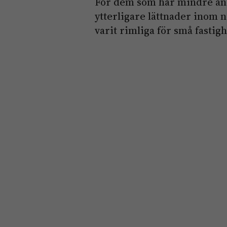
För dem som har mindre än 2
ytterligare lättnader inom 
varit rimliga för små fastig