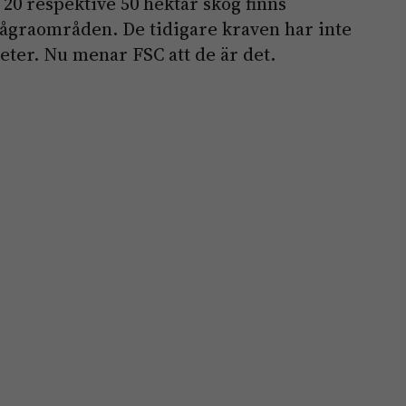
0 respektive 50 hektar skog finns
någraområden. De tidigare kraven har inte
heter. Nu menar FSC att de är det.