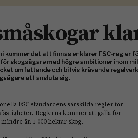
 småskogar kla
uni kommer det att finnas enklarer FSC-regler f
 för skogsägare med högre ambitioner inom milj
ket omfattande och bitvis krävande regelverk.
gsägare att ansluta sig.
onella FSC standardens särskilda regler för
sfastigheter. Reglerna kommer att gälla för
mindre än 1 000 hektar skog.