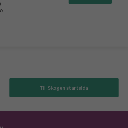
n
to
Till Skogen startsida