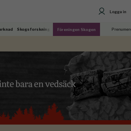
Logga in
arknad
Skogsforskning
Prenumer
Föreningen Skogen