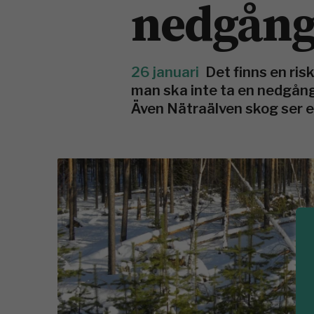
nedgång 
26 januari
Det finns en ris
man ska inte ta en nedgång
Även Nätraälven skog ser e