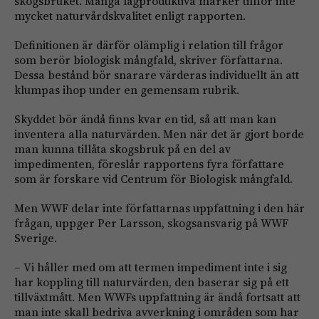
skogsbruket. Många lågproduktiva marker tillför inte
mycket naturvårdskvalitet enligt rapporten.
Definitionen är därför olämplig i relation till frågor
som berör biologisk mångfald, skriver författarna.
Dessa bestånd bör snarare värderas individuellt än att
klumpas ihop under en gemensam rubrik.
Skyddet bör ändå finns kvar en tid, så att man kan
inventera alla naturvärden. Men när det är gjort borde
man kunna tillåta skogsbruk på en del av
impedimenten, föreslår rapportens fyra författare
som är forskare vid Centrum för Biologisk mångfald.
Men WWF delar inte författarnas uppfattning i den här
frågan, uppger Per Larsson, skogsansvarig på WWF
Sverige.
– Vi håller med om att termen impediment inte i sig
har koppling till naturvärden, den baserar sig på ett
tillväxtmått. Men WWFs uppfattning är ändå fortsatt att
man inte skall bedriva avverkning i områden som har