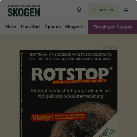
BLI MEDLEM
Hem
Tips/Råd
Opinion
Skogsskötsel
Virkesmarknad
Föreningen Skogen