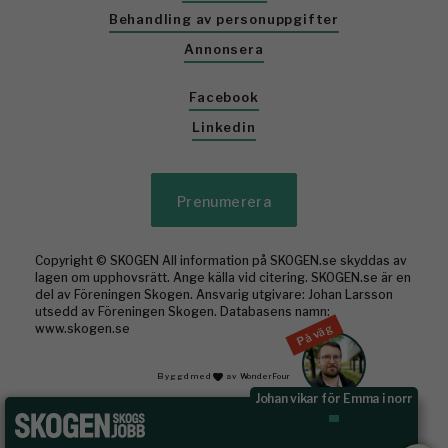
Behandling av personuppgifter
Annonsera
Facebook
Linkedin
Prenumerera
Copyright © SKOGEN All information på SKOGEN.se skyddas av
lagen om upphovsrätt. Ange källa vid citering. SKOGEN.se är en
del av Föreningen Skogen. Ansvarig utgivare: Johan Larsson
utsedd av Föreningen Skogen. Databasens namn:
På väg
www.skogen.se
Byggd med
av WonderFour
Johan vikar för Emma i norr