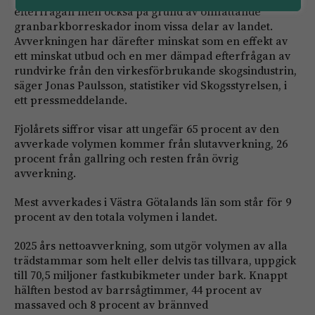
efterfrågan men också på grund av omfattande
granbarkborreskador inom vissa delar av landet.
Avverkningen har därefter minskat som en effekt av
ett minskat utbud och en mer dämpad efterfrågan av
rundvirke från den virkesförbrukande skogsindustrin,
säger Jonas Paulsson, statistiker vid Skogsstyrelsen, i
ett pressmeddelande.
Fjolårets siffror visar att ungefär 65 procent av den
avverkade volymen kommer från slutavverkning, 26
procent från gallring och resten från övrig
avverkning.
Mest avverkades i Västra Götalands län som står för 9
procent av den totala volymen i landet.
2025 års nettoavverkning, som utgör volymen av alla
trädstammar som helt eller delvis tas tillvara, uppgick
till 70,5 miljoner fastkubikmeter under bark. Knappt
hälften bestod av barrsågtimmer, 44 procent av
massaved och 8 procent av brännved