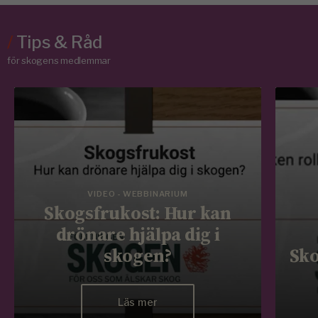
/
Tips & Råd
för skogens medlemmar
VIDEO - WEBBINARIUM
Skogsfrukost: Hur kan
drönare hjälpa dig i
skogen?
Sko
Läs mer