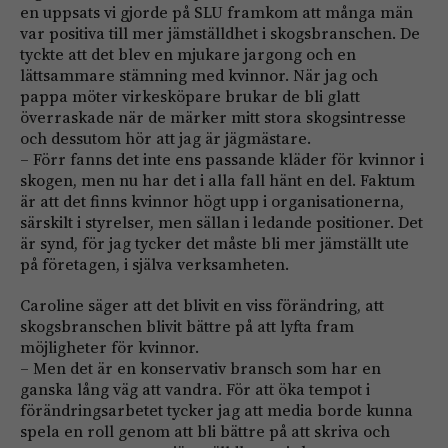
en uppsats vi gjorde på SLU framkom att många män
var positiva till mer jämställdhet i skogsbranschen. De
tyckte att det blev en mjukare jargong och en
lättsammare stämning med kvinnor. När jag och
pappa möter virkesköpare brukar de bli glatt
överraskade när de märker mitt stora skogsintresse
och dessutom hör att jag är jägmästare.
– Förr fanns det inte ens passande kläder för kvinnor i
skogen, men nu har det i alla fall hänt en del. Faktum
är att det finns kvinnor högt upp i organisationerna,
särskilt i styrelser, men sällan i ledande positioner. Det
är synd, för jag tycker det måste bli mer jämställt ute
på företagen, i själva verksamheten.
Caroline säger att det blivit en viss förändring, att
skogsbranschen blivit bättre på att lyfta fram
möjligheter för kvinnor.
– Men det är en konservativ bransch som har en
ganska lång väg att vandra. För att öka tempot i
förändringsarbetet tycker jag att media borde kunna
spela en roll genom att bli bättre på att skriva och