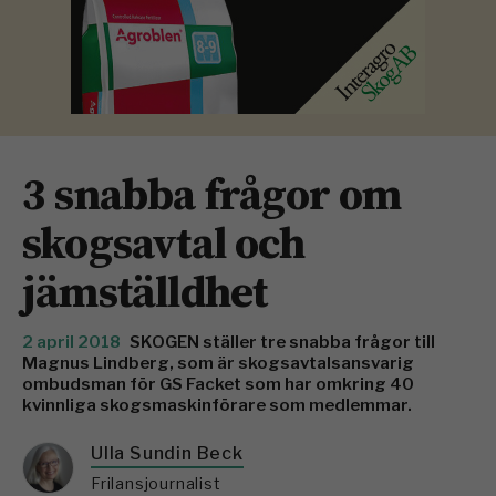
3 snabba frågor om
skogsavtal och
jämställdhet
2 april 2018
SKOGEN ställer tre snabba frågor till
Magnus Lindberg, som är skogs­avtalsansvarig
ombudsman för GS Facket som har omkring 40
kvinnliga skogsmaskinförare som medlemmar.
Ulla Sundin Beck
Frilansjournalist