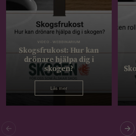
VIDEO - WEBBINARIUM
Skogsfrukost: Hur kan
drönare hjälpa dig i
skogen?
Sko
Läs mer