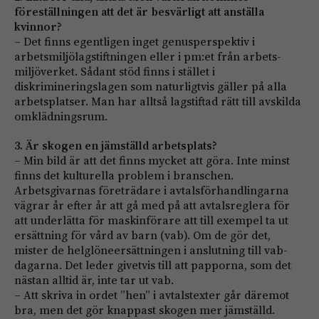
föreställningen att det är besvärligt att anställa
kvinnor?
– Det finns egentligen inget ge­nus­perspektiv i
arbetsmiljölag­stift­ningen eller i pm:et från arbets­
miljöverket. Sådant stöd finns i stället i
diskrimineringslagen som naturligtvis gäller på alla
arbetsplatser. Man har alltså lag­stiftad rätt till avskilda
omklädningsrum.
3. Är skogen en jämställd arbetsplats?
– Min bild är att det finns mycket att göra. Inte minst
finns det kulturella problem i branschen.
Arbetsgivarnas företrädare i avtalsförhandlingarna
vägrar år efter år att gå med på att avtals­reglera för
att underlätta för maskinförare att till exempel ta ut
ersättning för vård av barn (vab). Om de gör det,
mister de helglöneersättningen i anslutning till vab-
dagarna. Det leder givetvis till att papporna, som det
nästan alltid är, inte tar ut vab.
– Att skriva in ordet ”hen” i avtalstexter går däremot
bra, men det gör knappast skogen mer jämställd.