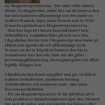
vd, Skogsentreprenörerna– Det råder vilda västern
därute. Vi, skogsbruket, måste lära oss att hantera den
här informationen affärsmässigt som det anstår en
modern bransch, säger Anna Furness som är vd för
branschorganisationen Skogsentrepre­nörerna.
– Man kan säga att i datorn finns inkråmet i hela
virkesaffären. Logistiken flyter på tack vare den.
I dag skickas filerna runt i Skogssverige utan tanke på
sådant som äganderätt och affärsmässigt värde.
Vi anser att det är hög tid att hantera den här in­
formationen mer korrekt, både när det gäller ­
personuppgiftshantering, företagsintegritet och affärs­
logistik, tillägger hon.
I datafilerna kan finnas uppgifter som ger en bild av
traktens beskaffenhet, maskinens körning,
virkeskvaliteter och sortiment samt – inte minst –
förarens produktivitet.
– För oss skogsentreprenörer är det självklart att vi
som producerar datainformationen äger den. ­Därmed
inte sagt att andra, som exempelvis mark­ägare eller