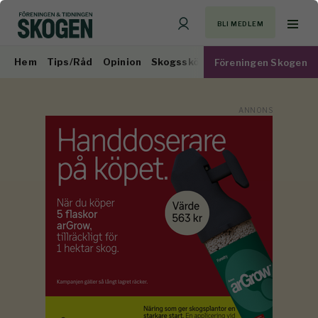
BLI MEDLEM
Hem
Tips/Råd
Opinion
Skogsskötsel
Virkesmarknad
Föreningen Skogen