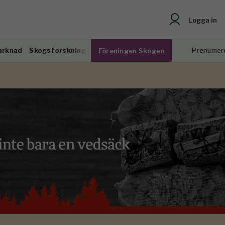
Logga in
arknad
Skogsforskning
Prenumer
Föreningen Skogen