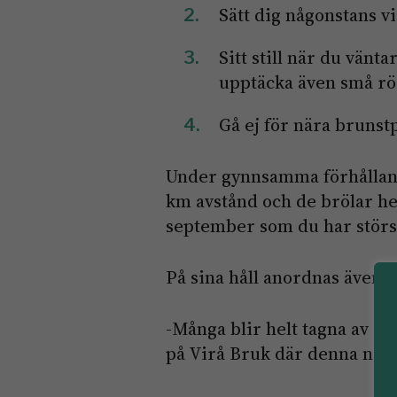
Sätt dig någonstans vi
Sitt still när du vänt
upptäcka även små rör
Gå ej för nära brunstp
Under gynnsamma förhållande
km avstånd och de brölar hel
september som du har störst
På sina håll anordnas även k
-Många blir helt tagna av de
på Virå Bruk där denna nat