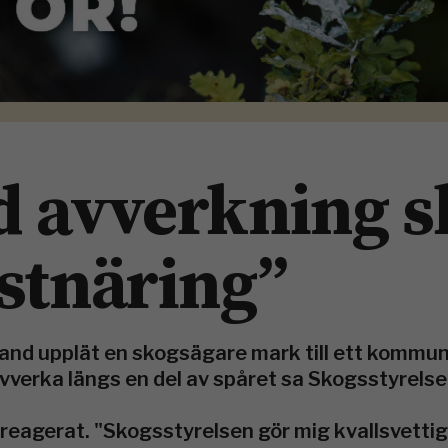
 avverkning s
stnäring”
land upplät en skogsägare mark till ett kommuna
vverka längs en del av spåret sa Skogsstyrelse
reagerat. "Skogsstyrelsen gör mig kvallsvettig"