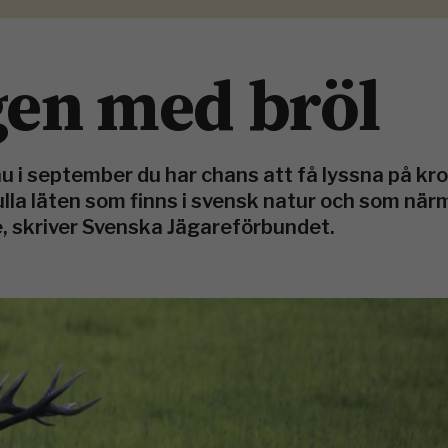
gen med bröl
nu i september du har chans att få lyssna på kr
fulla läten som finns i svensk natur och som nä
de, skriver Svenska Jägareförbundet.