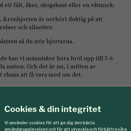
d ett fält, åker, skogskant eller en våtmark.
ar. Kronhjorten är oerhört duktig på att
elser och siluetter.
latsen så du stör hjortarna.
 kan vi människor höra bröl upp till 5-6
a natten. Och det är nu, i mitten av
 chans att få vara med om det.
ronhjortsbrölaftnar.
Cookies & din integritet
tta skri från vildmarken, säger Ceasar Åfors
urupplevelse erbjuds.
Vi använder cookies för att ge dig den bästa
användarupplevelsen och för att utveckla och förbättra våra