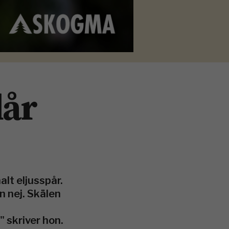
lår
lt eljusspår.
n nej. Skälen
 skriver hon.