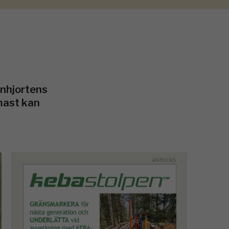
onhjortens
rmast kan