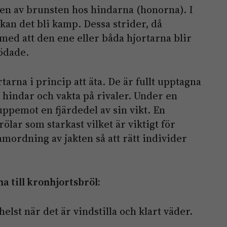
gen av brunsten hos hindarna (honorna). I
an det bli kamp. Dessa strider, då
 med att den ene eller båda hjortarna blir
dödade.
rna i princip att äta. De är fullt upptagna
 hindar och vakta på rivaler. Under en
uppemot en fjärdedel av sin vikt. En
rölar som starkast vilket är viktigt för
mordning av jakten så att rätt individer
na till kronhjortsbröl:
elst när det är vindstilla och klart väder.