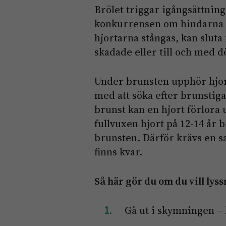
Brölet triggar igångsättnin
konkurrensen om hindarna k
hjortarna stångas, kan sluta
skadade eller till och med 
Under brunsten upphör hjorta
med att söka efter brunstiga
brunst kan en hjort förlora 
fullvuxen hjort på 12-14 år b
brunsten. Därför krävs en sa
finns kvar.
Så här gör du om du vill lyss
Gå ut i skymningen – h