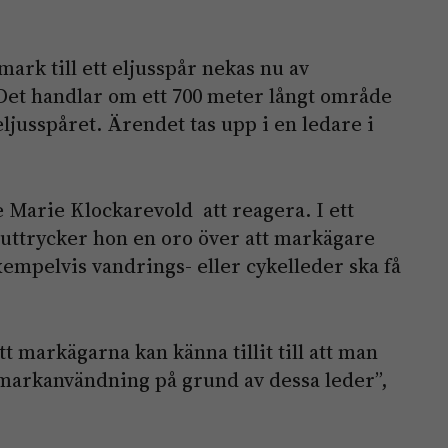
ark till ett eljusspår nekas nu av
 Det handlar om ett 700 meter långt område
eljusspåret. Ärendet tas upp i en ledare i
e Marie Klockarevold att reagera. I ett
uttrycker hon en oro över att markägare
xempelvis vandrings- eller cykelleder ska få
t markägarna kan känna tillit till att man
n markanvändning på grund av dessa leder”,