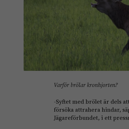
Varför brölar kronhjorten?
-Syftet med brölet är dels att
försöka attrahera hindar, s
Jägareförbundet, i ett pre